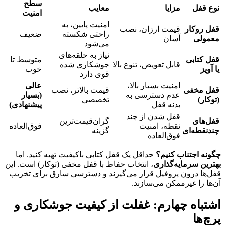
سطح
نوع قفل
مزایا
معایب
امنیت
امنیت پایین، به
قفل روکار
قیمت ارزان، نصب
راحتی شکسته
ضعیف
معمولی
آسان
می‌شود
نیاز به حلقه‌های
قفل کتابی
متوسط تا
قابل تعویض، تنوع بالا
جوشکاری شده
یا آویز
خوب
قوی دارد
امنیت بسیار بالا،
عالی
قفل مخفی
قیمت بالاتر، نصب
عدم دسترسی به
(بسیار
(توکار)
تخصصی
بدنه قفل
پیشنهادی)
قفل شدن از چند
قفل‌های
گران‌قیمت‌ترین
نقطه، امنیت
فوق‌العاده
چندنقطه‌ای
گزینه
فوق‌العاده
چگونه اجتناب کنیم؟
حداقل یک قفل کتابی باکیفیت تهیه کنید. اما
بهترین سرمایه‌گذاری
، انتخاب حفاظ با قفل مخفی (توکار) است. این
قفل‌ها درون پروفیل قرار می‌گیرند و دسترسی سارق برای تخریب
آن‌ها را غیرممکن می‌سازند.
اشتباه چهارم: غفلت از کیفیت جوشکاری و
پرچ‌ها