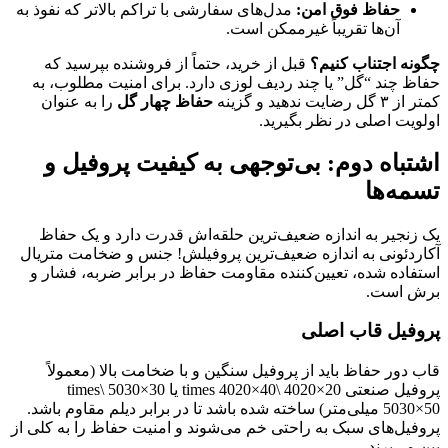
حفاظ فوق امن:
مدل‌های سفارشی با تراکم بالاتر که نفوذ به
آن‌ها تقریباً غیرممکن است.
چگونه اجتناب کنیم؟
قبل از خرید، حتماً از فروشنده بپرسید که
حفاظ چند “گل” یا چند ردیف لوزی دارد. برای امنیت مطلوب، به
کمتر از ۳ گل رضایت ندهید و گزینه
حفاظ چهار گل
را به عنوان
اولویت اصلی در نظر بگیرید.
اشتباه دوم: بی‌توجهی به کیفیت پروفیل و
تسمه‌ها
یک زنجیر به اندازه ضعیف‌ترین حلقه‌اش قدرت دارد و یک حفاظ
آکاردئونی به اندازه ضعیف‌ترین پروفیلش! جنس و ضخامت متریال
استفاده شده، تعیین‌کننده مقاومت حفاظ در برابر ضربه، فشار و
برش است.
پروفیل قاب اصلی
قاب دور حفاظ باید از پروفیل سنگین و با ضخامت بالا (معمولاً
پروفیل صنعتی 20×4020 \times 4020×40 یا 30×5030 \times
5030×50 میلی‌متر) ساخته شده باشد تا در برابر دیلم مقاوم باشد.
پروفیل‌های سبک به راحتی خم می‌شوند و امنیت حفاظ را به کلی از
بین می‌برند.