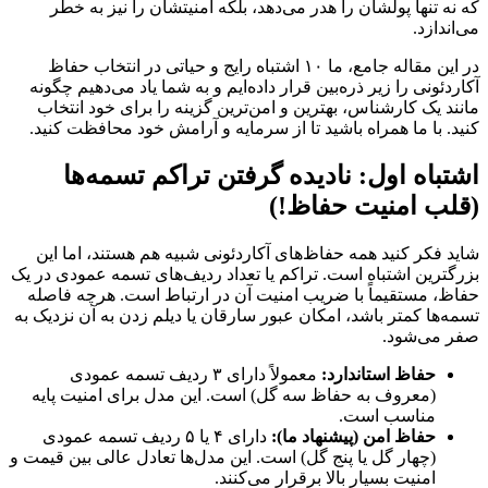
که نه تنها پولشان را هدر می‌دهد، بلکه امنیتشان را نیز به خطر
می‌اندازد.
در این مقاله جامع، ما ۱۰ اشتباه رایج و حیاتی در انتخاب حفاظ
آکاردئونی را زیر ذره‌بین قرار داده‌ایم و به شما یاد می‌دهیم چگونه
مانند یک کارشناس، بهترین و امن‌ترین گزینه را برای خود انتخاب
کنید. با ما همراه باشید تا از سرمایه و آرامش خود محافظت کنید.
اشتباه اول: نادیده گرفتن تراکم تسمه‌ها
(قلب امنیت حفاظ!)
شاید فکر کنید همه حفاظ‌های آکاردئونی شبیه هم هستند، اما این
بزرگترین اشتباه است. تراکم یا تعداد ردیف‌های تسمه عمودی در یک
حفاظ، مستقیماً با ضریب امنیت آن در ارتباط است. هرچه فاصله
تسمه‌ها کمتر باشد، امکان عبور سارقان یا دیلم زدن به آن نزدیک به
صفر می‌شود.
حفاظ استاندارد:
معمولاً دارای ۳ ردیف تسمه عمودی
(معروف به حفاظ سه گل) است. این مدل برای امنیت پایه
مناسب است.
حفاظ امن (پیشنهاد ما):
دارای ۴ یا ۵ ردیف تسمه عمودی
(چهار گل یا پنج گل) است. این مدل‌ها تعادل عالی بین قیمت و
امنیت بسیار بالا برقرار می‌کنند.