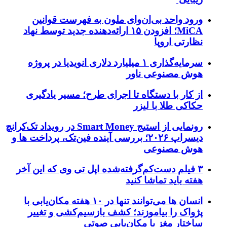
ورود واحد بی‌ان‌وای ملون به فهرست قوانین
MiCA؛ افزودن ۱۵ ارائه‌دهنده جدید توسط نهاد
نظارتی اروپا
سرمایه‌گذاری ۱ میلیارد دلاری انویدیا در پروژه
هوش مصنوعی ناور
از کار با دستگاه تا اجرای طرح؛ مسیر یادگیری
حکاکی طلا با لیزر
رونمایی از استیج Smart Money در رویداد تک‌کرانچ
دیسراپ ۲۰۲۶؛ بررسی آینده فین‌تک، پرداخت‌ ها و
هوش مصنوعی
۳ فیلم دست‌کم‌گرفته‌شده اپل تی وی که این آخر
هفته باید تماشا کنید
انسان‌ ها می‌توانند تنها در ۱۰ هفته مکان‌یابی با
پژواک را بیاموزند؛ کشف بازسیم‌کشی و تغییر
ساختار مغز با مکان‌یابی صوتی