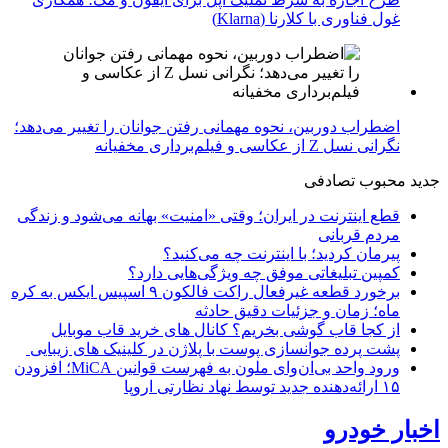
غول فناوری با کلارنا (Klarna)
اضطراب دوربین، نحوه مهمانی رفتن جوانان را تغییر می‌دهد؛
نگرانی نسل Z از عکاسی و فیلم‌برداری مخفیانه
جدید
محبوب
تصادفی
قطع اینترنت در ایران؛ وقتی «امنیت» بهانه می‌شود و زندگی
مردم قربانی
پیرمان کردید؛ با اینترنت چه می‌کنید؟
کمپین تبلیغاتی موفق چه ویژگی‌هایی دارد؟
برخورد قطعه غیرفعال راکت فالکون ۹ اسپیس ایکس به کره
ماه؛ زمان و جزئیات دقیق حادثه
از کجا قاب گوشی بخریم؟ کانال های خرید قاب موبایل
پشت پرده جوانسازی پوست با پلاژن در کلینیک های زیبایی
ورود واحد بی‌ان‌وای ملون به فهرست قوانین MiCA؛ افزودن
۱۵ ارائه‌دهنده جدید توسط نهاد نظارتی اروپا
اخبار خودرو