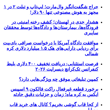
حراج شگفت‌انگیز وال‌مارت؛ لپ‌تاپ و تبلت ۲ در ۱
مجهز به هوش مصنوعی تنها ۹۰ دلار!
هشدار جدی در لهستان؛ کشف رخنه امنیتی در
فرودگاه‌ها، بیمارستان‌ها و دادگاه‌ها توسط محققان
سایبری
موافقت دادگاه آمریکا با درخواست صرافی بای‌بیت
برای ردیابی دارایی‌های هک ۱.۵ میلیارد دلاری کره
شمالی
فرصت استثنایی: دریافت تخفیف ۴۰۰ دلاری بلیط
کنفرانس تک‌کرانچ دیسراپت ۲۰۲۶
کمپین تبلیغاتی موفق چه ویژگی‌هایی دارد؟
برخورد قطعه غیرفعال راکت فالکون ۹ اسپیس
ایکس به کره ماه؛ زمان و جزئیات دقیق حادثه
از کجا قاب گوشی بخریم؟ کانال های خرید قاب
موبایل