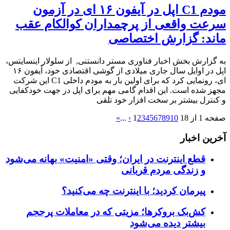
مودم C1 اپل در آیفون ۱۶ ای در آزمون
سرعت واقعی از پرچمداران کوالکام عقب
ماند: گزارش اختصاصی
به گزارش بخش اخبار فناوری مستر دانستنی, از سلولار اینسایتس،
اپل در اوایل سال جاری میلادی از گوشی اقتصادی خود، آیفون ۱۶
ای، رونمایی کرد که برای اولین بار به مودم داخلی C1 این شرکت
مجهز شده است. این اقدام گامی مهم برای اپل در جهت خودکفایی
و کنترل بیشتر بر سخت افزار خود تلقی
صفحه 1 از 18
10
9
8
7
6
5
4
3
2
1
›
...
»
آخرین اخبار
قطع اینترنت در ایران؛ وقتی «امنیت» بهانه می‌شود
و زندگی مردم قربانی
پیرمان کردید؛ با اینترنت چه می‌کنید؟
کش‌بک بروکرها؛ مزیتی که در معاملات پرحجم
بیشتر دیده می‌شود