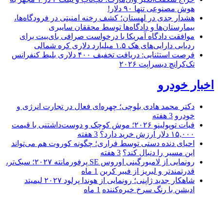
هوش مصنوعی تنها ۹۰ دلار!
هشدار جدی در لهستان؛ کشف رخنه امنیتی در فرودگاه‌ها،
بیمارستان‌ها و دادگاه‌ها توسط محققان سایبری
موافقت دادگاه آمریکا با درخواست صرافی بای‌بیت برای
ردیابی دارایی‌های هک ۱.۵ میلیارد دلاری کره شمالی
فرصت استثنایی: دریافت تخفیف ۴۰۰ دلاری بلیط کنفرانس
تک‌کرانچ دیسراپت ۲۰۲۶
اخبار خودرو
دکتر محمد هادی بلوچی؛ چهره‌ای فعال در تجارت انرژی و
خودرو
3 هفته
فیات توپولینو ۲۰۲۶؛ موش کوچک و دوست‌داشتنی با قیمت
۱۵,۰۰۰ دلار ارزش خرید دارد؟
3 هفته
احیای دنده دستی توسط فراری؛ چگونه کوروت هم می‌تواند
این مسیر را دنبال کند؟
3 هفته
رونمایی از لامبورگینی اوروس SE پرفورمانته ۲۰۲۷؛ سبک‌تر،
قدرتمندتر و لبریز از فیبر کربن
1 ماه
شاهکار جدید ژاپنی؛ رونمایی از هوندا پرلود ۲۰۲۷ لیمیتد
ادیشن با رنگ سرخ خیره‌کننده
1 ماه