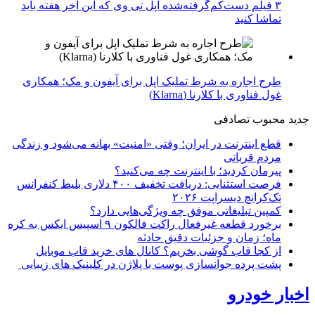
۳ فیلم دست‌کم‌گرفته‌شده اپل تی وی که این آخر هفته باید
تماشا کنید
طرح اجاره به شرط تملیک اپل برای آیفون و مک؛ همکاری
غول فناوری با کلارنا (Klarna)
جدید
محبوب
تصادفی
قطع اینترنت در ایران؛ وقتی «امنیت» بهانه می‌شود و زندگی
مردم قربانی
پیرمان کردید؛ با اینترنت چه می‌کنید؟
فرصت استثنایی: دریافت تخفیف ۴۰۰ دلاری بلیط کنفرانس
تک‌کرانچ دیسراپت ۲۰۲۶
کمپین تبلیغاتی موفق چه ویژگی‌هایی دارد؟
برخورد قطعه غیرفعال راکت فالکون ۹ اسپیس ایکس به کره
ماه؛ زمان و جزئیات دقیق حادثه
از کجا قاب گوشی بخریم؟ کانال های خرید قاب موبایل
پشت پرده جوانسازی پوست با پلاژن در کلینیک های زیبایی
اخبار خودرو