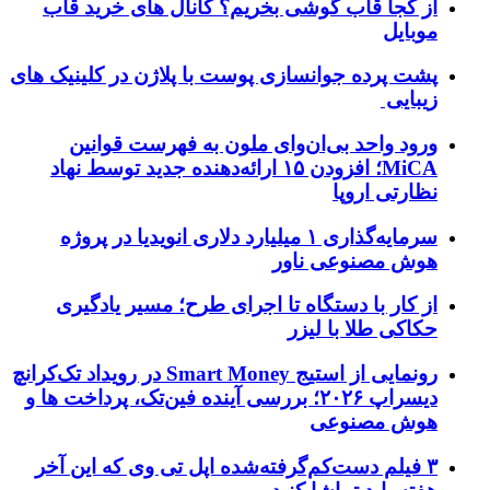
از کجا قاب گوشی بخریم؟ کانال های خرید قاب
موبایل
پشت پرده جوانسازی پوست با پلاژن در کلینیک های
زیبایی
ورود واحد بی‌ان‌وای ملون به فهرست قوانین
MiCA؛ افزودن ۱۵ ارائه‌دهنده جدید توسط نهاد
نظارتی اروپا
سرمایه‌گذاری ۱ میلیارد دلاری انویدیا در پروژه
هوش مصنوعی ناور
از کار با دستگاه تا اجرای طرح؛ مسیر یادگیری
حکاکی طلا با لیزر
رونمایی از استیج Smart Money در رویداد تک‌کرانچ
دیسراپ ۲۰۲۶؛ بررسی آینده فین‌تک، پرداخت‌ ها و
هوش مصنوعی
۳ فیلم دست‌کم‌گرفته‌شده اپل تی وی که این آخر