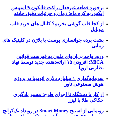
برخورد قطعه غیرفعال راکت فالکون ۹ اسپیس
ایکس به کره ماه؛ زمان و جزئیات دقیق حادثه
از کجا قاب گوشی بخریم؟ کانال های خرید قاب
موبایل
پشت پرده جوانسازی پوست با پلاژن در کلینیک های
زیبایی
ورود واحد بی‌ان‌وای ملون به فهرست قوانین
MiCA؛ افزودن ۱۵ ارائه‌دهنده جدید توسط نهاد
نظارتی اروپا
سرمایه‌گذاری ۱ میلیارد دلاری انویدیا در پروژه
هوش مصنوعی ناور
از کار با دستگاه تا اجرای طرح؛ مسیر یادگیری
حکاکی طلا با لیزر
رونمایی از استیج Smart Money در رویداد تک‌کرانچ