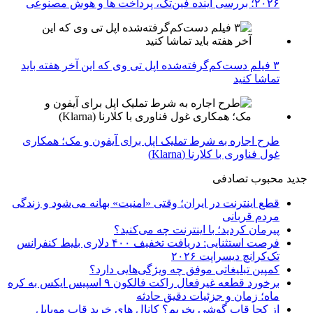
۲۰۲۶؛ بررسی آینده فین‌تک، پرداخت‌ ها و هوش مصنوعی
۳ فیلم دست‌کم‌گرفته‌شده اپل تی وی که این آخر هفته باید
تماشا کنید
طرح اجاره به شرط تملیک اپل برای آیفون و مک؛ همکاری
غول فناوری با کلارنا (Klarna)
جدید
محبوب
تصادفی
قطع اینترنت در ایران؛ وقتی «امنیت» بهانه می‌شود و زندگی
مردم قربانی
پیرمان کردید؛ با اینترنت چه می‌کنید؟
فرصت استثنایی: دریافت تخفیف ۴۰۰ دلاری بلیط کنفرانس
تک‌کرانچ دیسراپت ۲۰۲۶
کمپین تبلیغاتی موفق چه ویژگی‌هایی دارد؟
برخورد قطعه غیرفعال راکت فالکون ۹ اسپیس ایکس به کره
ماه؛ زمان و جزئیات دقیق حادثه
از کجا قاب گوشی بخریم؟ کانال های خرید قاب موبایل