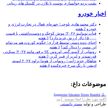
پشت پرده جوانسازی پوست با پلاژن در کلینیک های زیبایی
اخبار خودرو
دکتر محمد هادی بلوچی؛ چهره‌ای فعال در تجارت انرژی و
خودرو
2 هفته
فیات توپولینو ۲۰۲۶؛ موش کوچک و دوست‌داشتنی با قیمت
۱۵,۰۰۰ دلار ارزش خرید دارد؟
3 هفته
احیای دنده دستی توسط فراری؛ چگونه کوروت هم می‌تواند
این مسیر را دنبال کند؟
3 هفته
رونمایی از لامبورگینی اوروس SE پرفورمانته ۲۰۲۷؛ سبک‌تر،
قدرتمندتر و لبریز از فیبر کربن
3 هفته
شاهکار جدید ژاپنی؛ رونمایی از هوندا پرلود ۲۰۲۷ لیمیتد
ادیشن با رنگ سرخ خیره‌کننده
4 هفته
موضوعات داغ:
رنگ
Beautiful
Design
Education
Engineering
طراحی و تولید
مستر دانستنی