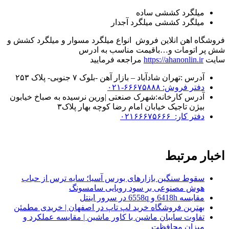
میلگرد کششی ساده
میلگرد کششی میلگرد آجدار
فروشگاه اهن انلاین فروش انواع میلگرد مسوار و میلگرد کشش و
شش پر اتومات و…باقیمت مناسب به ادرس
سایت
https://ahanonlin.ir
مراجعه فرمایید
آدرس :تهران شادآباد – بازار آهن -بلوک ۷ جنوبی- پلاک ۲۵۳
دفتر فروش: ۶۶۶۷۵۸۸۸-۰۲۱
آدرس کارخانه:شهرک صنعتی |ورین نرسیده به صباخ خیابون
بیژن تاجیک خیابان امام رضا کوچه بهار پلاک۳
دفتر کار: ۰۲۱۶۶۶۷۵۶۶۶
اخبار مرتبط
سقوط سنگین بازارهای بورس آسیا؛ سایه ترس از حباب
هوش مصنوعی بر سود رویایی سامسونگ
مقایسه 6418h و 6558q در سرور اینتل
بهترین فروشگاه خرید لپ تاپ در اصفهان | خریدی مطمئن
تفاوت سایبان ماشین با کاور ماشین | مقایسه عملکرد و
میزان محافظت