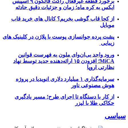
برخورد قطعه غیرفعال راکت فالکون ۹ اسپیس
ایکس به کره ماه؛ زمان و جزئیات دقیق حادثه
از کجا قاب گوشی بخریم؟ کانال های خرید قاب
موبایل
پشت پرده جوانسازی پوست با پلاژن در کلینیک های
زیبایی
ورود واحد بی‌ان‌وای ملون به فهرست قوانین
MiCA؛ افزودن ۱۵ ارائه‌دهنده جدید توسط نهاد
نظارتی اروپا
سرمایه‌گذاری ۱ میلیارد دلاری انویدیا در پروژه
هوش مصنوعی ناور
از کار با دستگاه تا اجرای طرح؛ مسیر یادگیری
حکاکی طلا با لیزر
سیاسی