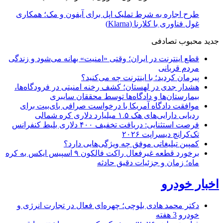
طرح اجاره به شرط تملیک اپل برای آیفون و مک؛ همکاری
غول فناوری با کلارنا (Klarna)
جدید
محبوب
تصادفی
قطع اینترنت در ایران؛ وقتی «امنیت» بهانه می‌شود و زندگی
مردم قربانی
پیرمان کردید؛ با اینترنت چه می‌کنید؟
هشدار جدی در لهستان؛ کشف رخنه امنیتی در فرودگاه‌ها،
بیمارستان‌ها و دادگاه‌ها توسط محققان سایبری
موافقت دادگاه آمریکا با درخواست صرافی بای‌بیت برای
ردیابی دارایی‌های هک ۱.۵ میلیارد دلاری کره شمالی
فرصت استثنایی: دریافت تخفیف ۴۰۰ دلاری بلیط کنفرانس
تک‌کرانچ دیسراپت ۲۰۲۶
کمپین تبلیغاتی موفق چه ویژگی‌هایی دارد؟
برخورد قطعه غیرفعال راکت فالکون ۹ اسپیس ایکس به کره
ماه؛ زمان و جزئیات دقیق حادثه
اخبار خودرو
دکتر محمد هادی بلوچی؛ چهره‌ای فعال در تجارت انرژی و
خودرو
3 هفته