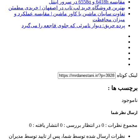
مقایسه 6418h و 6558q در سرور اینتل
بهترین فروشگاه خرید لپ تاپ در اصفهان | خریدی مطمئن
تفاوت سایبان ماشین با کاور ماشین | مقایسه عملکرد و
میزان محافظت
پرده حریق: دیوار نامرئی که جلوی فاجعه را می‌گیرد
لینک کوتاه
برچسب ها :
ناموجود
ارسال نظر شما
مجموع نظرات : 0
در انتظار بررسی : 0
انتشار یافته : 0
نظرات ارسال شده توسط شما، پس از تایید توسط مدیران