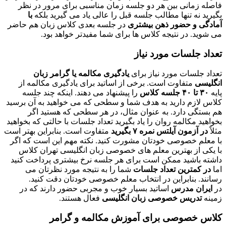
فاصله زمانی بین هر دو جلسه زمان مناسبی برای مرور در نظر
بگیرید نه تنها مطالب جلسه قبل را عالی یاد می گیرید بلکه
با
آمادگی و حضور ذهن بیشتری
در جلسه بعدی کلاس زبان هم حاضر
می شوید. در نتیجه کلاس ها برای شما مفیدتر خواهد بود.
تعداد جلسات مورد نیاز
تعداد جلسات مورد نیاز برای
یادگیری مکالمه یا گرامر زبان
انگلیسی
متفاوت است. برخی از اساتید برای یادگیری مکالمه از
پایه
۳۰ تا ۴۰ جلسه کلاس
را پیشنهاد می دهند. اینکه چند جلسه
کلاس لازم دارید به هدف شما و سطحی که می خواهید به آن برسید
هم بستگی دارد. به عنوان مثال، در هر سطحی که هستید اگر
بخواهید مکالمه روان را یاد بگیرید تعداد جلسات با حالتی که بخواهید
مثلاً
در آزمون آیلتس نمره ۷ بگیرید
متفاوت است. بنابراین بهتر است
با معلم خصوصی خودتان مشورت کنید. نکته مهم این است که اگر
با یکی از بهترین معلم های خصوصی زبان انگلیسی تهران کلاس
داشته باشید ممکن است برای هر جلسه نرخ بیشتری پرداخت کنید
اما
در کمترین تعداد جلسات
شما را به نتیجه مورد نظرتان می
رسانند. بنابراین در انتخاب معلم خصوصی خودتان دقت کنید.
در
ایران مدرس
اساتید بسیار خوب و مجربی حضور دارند که در
زمینه
تدریس خصوصی زبان انگلیسی
فعال هستند.
کلاس خصوصی برای آموزش مکالمه و گرامر