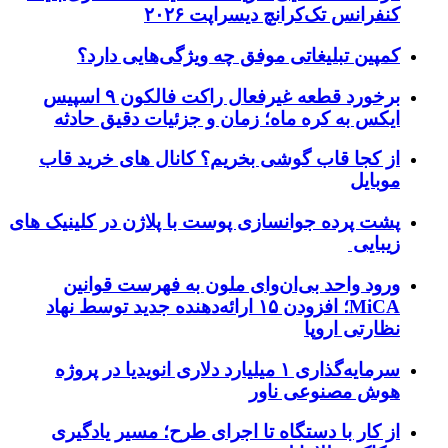
کنفرانس تک‌کرانچ دیسراپت ۲۰۲۶
کمپین تبلیغاتی موفق چه ویژگی‌هایی دارد؟
برخورد قطعه غیرفعال راکت فالکون ۹ اسپیس
ایکس به کره ماه؛ زمان و جزئیات دقیق حادثه
از کجا قاب گوشی بخریم؟ کانال های خرید قاب
موبایل
پشت پرده جوانسازی پوست با پلاژن در کلینیک های
زیبایی
ورود واحد بی‌ان‌وای ملون به فهرست قوانین
MiCA؛ افزودن ۱۵ ارائه‌دهنده جدید توسط نهاد
نظارتی اروپا
سرمایه‌گذاری ۱ میلیارد دلاری انویدیا در پروژه
هوش مصنوعی ناور
از کار با دستگاه تا اجرای طرح؛ مسیر یادگیری