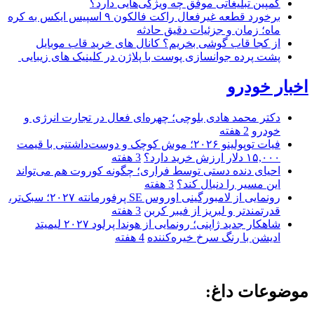
کمپین تبلیغاتی موفق چه ویژگی‌هایی دارد؟
برخورد قطعه غیرفعال راکت فالکون ۹ اسپیس ایکس به کره
ماه؛ زمان و جزئیات دقیق حادثه
از کجا قاب گوشی بخریم؟ کانال های خرید قاب موبایل
پشت پرده جوانسازی پوست با پلاژن در کلینیک های زیبایی
اخبار خودرو
دکتر محمد هادی بلوچی؛ چهره‌ای فعال در تجارت انرژی و
خودرو
2 هفته
فیات توپولینو ۲۰۲۶؛ موش کوچک و دوست‌داشتنی با قیمت
۱۵,۰۰۰ دلار ارزش خرید دارد؟
3 هفته
احیای دنده دستی توسط فراری؛ چگونه کوروت هم می‌تواند
این مسیر را دنبال کند؟
3 هفته
رونمایی از لامبورگینی اوروس SE پرفورمانته ۲۰۲۷؛ سبک‌تر،
قدرتمندتر و لبریز از فیبر کربن
3 هفته
شاهکار جدید ژاپنی؛ رونمایی از هوندا پرلود ۲۰۲۷ لیمیتد
ادیشن با رنگ سرخ خیره‌کننده
4 هفته
موضوعات داغ: