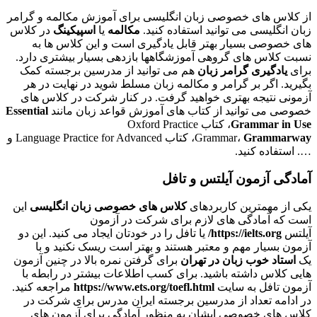
از کلاس های خصوصی زبان انگلیسی برای آموزش مکالمه و گرامر
زبان انگلیسی می توانید استفاده کنید.
مکالمه
یا
اسپیکینگ
در کلاس
های خصوصی بسیار بهتر قابل یادگیری است و این کلاس ها به
نسبت کلاس های گروهی آموزشگاهها بازدهی بسیار بیشتری دارد.
برای
یادگیری گرامر زبان
هم می توانید از مدرسین برجسته کمک
بگیرید. اگر بر گرامر و مکالمه زبان مسلط شوید در نهایت در هر
آزمونی نتیجه بهتری خواهید گرفت. در کنار شرکت در کلاس های
خصوصی می توانید از کتاب های آموزش قواعد زبان مانند
Essential
Grammar in Use
، کتاب Oxford Practice
Grammarway
Grammar،
، کتاب Language Practice for Advanced و
…. استفاده کنید.
آمادگی آزمون آیلتس و تافل
یکی از مهمترین کاربردهای
کلاس های خصوصی زبان انگلیسی
این
است که آمادگی های لازم برای شرکت در آزمون
آیلتس
https://ielts.org/
یا تافل را در خودتان ایجاد می کنید. این دو
آزمون بسیار مهم و معتبر هستند و بهتر است ریسک نکنید و با
یک
استاد خوب زبان در تهران
برای گرفتن نمره بالا در چنین آزمون
هایی کلاس داشته باشید. برای کسب اطلاعات بیشتر در رابطه با
آزمون تافل به سایت
https://www.ets.org/toefl.html
مراجعه کنید.
در ادامه تعداد از مدرسین برجسته ایران مدرس برای شرکت در
کلاس های خصوصی ایشان به منظور آمادگی برای آزمون های