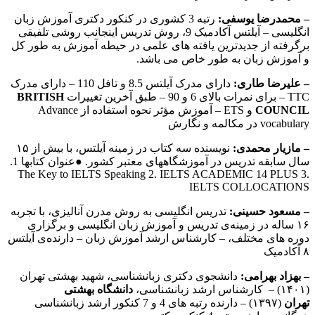
– محمدرضا یوسفی:
رتبه 3 کشوری در کنکور دکتری آموزش زبان
انگلیسی – آیلتس آکادمیک 9، روش تدریس اینجانب روشی تلفیقی
برگرفته از جدیدترین یافته های علمی در حیطه آموزش به طور کل
و آموزش زبان به طور خاص می باشد.
– علیرضا طاری:
دارای مدرک آیلتس 8.5 و تافل 110 – دارای مدرک
TTC – برای نمرات بالای 6 و 90 – طبق آخرین تغییرات
BRITISH
COUNCIL
و ETS – آموزش مؤثر نحوه استفاده از Advance
vocabulary در مکالمه و نگارش
– مازیار محمدی:
نویسنده سه کتاب در زمینه آیلتس، با بیش از ۱۵
سال سابقه تدریس در آموزشگاههای معتبر کشور. ●عنوان کتابها 1.
The Key to IELTS Speaking 2. IELTS ACADEMIC 14 PLUS 3.
IELTS COLLOCATIONS
– مسعود حسینی:
تدریس انگلیسی به روش مدرن آنالیزی، با تجربه
۱۶ ساله در زمینه‌ی تدریس و آموزش زبان انگلیسی و برگزاری
دوره های مختلف، – کارشناس ارشد آموزش زبان – دارنده‌ی آیلتس
۸ آکادمیک
– بهزاد بهرامی:
دانشجوی دکتری زبانشناسی، شهید بهشتی تهران
(۱۴۰۱) – کارشناس ارشد زبانشناسی،
دانشگاه بهشتی
تهران
(۱۳۹۷) – دارنده رتبه های 4 و 7 کنکور ارشد زبانشناسی