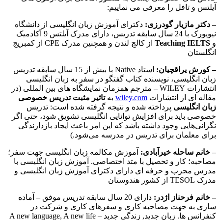
آیلتس و تافل را معرفی می نماییم:
– دکتر مازیار گودرزی:
دکترای آموزش زبان انگلیسی از دانشگاه
نیویورک با 24 سال سابقه تدریس، دارای مدرک آیلتس 9 آکادمیک
و
Teaching IELTS
از کالج لندن و همچنین مدرک CPE از کمبریج
انگلستان
– کورش یراقچیان:
استاد Native با بیش از 15 سال سابقه تدریس
زبان انگلیسی، نویسنده کتاب گفتگو در سفر به زبان انگلیسی
انتشارات WILEY – مترجم همزمان نمایشگاه های بین المللی (در
مقاله ای از انتشارات
wiley.com
به
تاثیر مثبت تدریس خصوصی
زبان انگلیسی
پرداخته شده و نتیجه گرفته شده است: تدریس
خصوصی باید برای افزایش توانایی انگلیسی تشویق شود، حتی اگر
نگرانی‌هایی وجود داشته باشد که این امر باعث ایجاد بازدارندگی
برای معلمان برای تدریس در مدرسه می‌شود.)
– خانم ساحله خیرآبادی:
آموزش مکالمه زبان انگلیسی جهت سفر؛
مصاحبه؛ کار و تحصیل با متد اختصاصی. آموزش زبان انگلیسی با
مدرس مجرب و حرفه ای دارای دکترای آموزش زبان انگلیسی و
مدرک TESOL از کشور هندوستان
– خانم فرحناز اژدر:
دارای 20 سال سابقه تدریس موفق – آماده
سازی به جهت مصاحبه کاری و سفرهای کاری و شرکت در
کنفرانس ها. زبان جدید, زندگی جدید – A new language, A new life