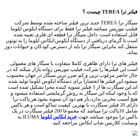
فیلتر ترا
TEREA چیست ؟
سیگار ترا
TEREA جدید ترین فیلتر ساخته شده توسط شرکت
فیلیپ موریس میباشد.فیلتر ترا فقط برای دستگاه ایکوس ایلوما
قابل استفاده است. داخل سیگار ترا قطعه ای فلزی تعبیه شده
است تا گرمای دریافتی از دستگاه ایکوس/ایکاس ایلوما را به توتون
منتقل کند بنابراین سیگار ترا باید از دسترس کودکان و حیوانات دور
بماند.
فیلتر های ترا دارای ظاهری کاملا متفاوت با سیگار های معمولی
است این فیلترها را شرکت فیلیپ موریس روانه بازار میکند که در
حال حاضر مرغوب ترین و کم ضرر ترین سیگار در جهان محسوب
میشود.این فیلتر ها انحصاراً برای دستگاه ایکوس ایلوما تولید شده
اند.این سیگارت ها از 3 فیلتر تسویه کننده مجزا تشکیل شده است
که با وجود اینکه این سیگار به روش گرمایشی استفاده میشود و
هیچ آسیب مخربی ندارد،باز هم دود آن تسویه بشود.هر پاکت ترا
دارای 20 فیلتر سیگارت با بهترین کیفیت تنباکو است و هر باکس
شامل 10پاکت ترا میباشد که مجموعا 200 فیلتر سیگارت در یک
باکس ترا موجود میباشد.جهت
خرید ایکاس ایلوما
ILUMA به
وبسایت کلارنس شاپ ایکاس مراجعه کنید.