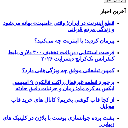
آخرین اخبار
قطع اینترنت در ایران؛ وقتی «امنیت» بهانه می‌شود
و زندگی مردم قربانی
پیرمان کردید؛ با اینترنت چه می‌کنید؟
فرصت استثنایی: دریافت تخفیف ۴۰۰ دلاری بلیط
کنفرانس تک‌کرانچ دیسراپت ۲۰۲۶
کمپین تبلیغاتی موفق چه ویژگی‌هایی دارد؟
برخورد قطعه غیرفعال راکت فالکون ۹ اسپیس
ایکس به کره ماه؛ زمان و جزئیات دقیق حادثه
از کجا قاب گوشی بخریم؟ کانال های خرید قاب
موبایل
پشت پرده جوانسازی پوست با پلاژن در کلینیک های
زیبایی