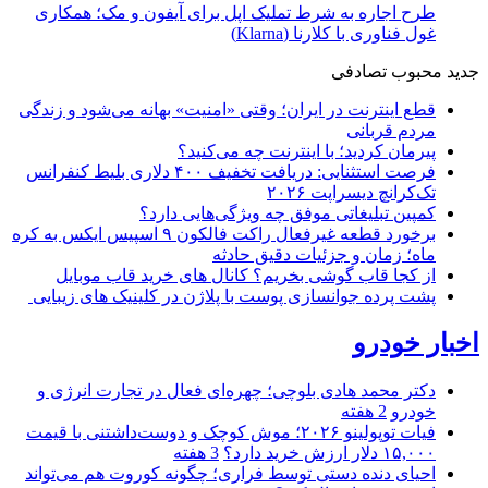
طرح اجاره به شرط تملیک اپل برای آیفون و مک؛ همکاری
غول فناوری با کلارنا (Klarna)
جدید
محبوب
تصادفی
قطع اینترنت در ایران؛ وقتی «امنیت» بهانه می‌شود و زندگی
مردم قربانی
پیرمان کردید؛ با اینترنت چه می‌کنید؟
فرصت استثنایی: دریافت تخفیف ۴۰۰ دلاری بلیط کنفرانس
تک‌کرانچ دیسراپت ۲۰۲۶
کمپین تبلیغاتی موفق چه ویژگی‌هایی دارد؟
برخورد قطعه غیرفعال راکت فالکون ۹ اسپیس ایکس به کره
ماه؛ زمان و جزئیات دقیق حادثه
از کجا قاب گوشی بخریم؟ کانال های خرید قاب موبایل
پشت پرده جوانسازی پوست با پلاژن در کلینیک های زیبایی
اخبار خودرو
دکتر محمد هادی بلوچی؛ چهره‌ای فعال در تجارت انرژی و
خودرو
2 هفته
فیات توپولینو ۲۰۲۶؛ موش کوچک و دوست‌داشتنی با قیمت
۱۵,۰۰۰ دلار ارزش خرید دارد؟
3 هفته
احیای دنده دستی توسط فراری؛ چگونه کوروت هم می‌تواند