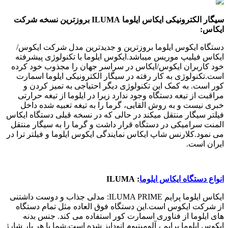
سیگار الکترونیکی ایکاس ایلوما
ILUMA بروزترین نسخه شرکت
ایکاس:
دستگاه ایکوس ایلوما بروزترین و جدیدترین مدل شرکت ایکوس/
ایکاس فیلیپ موریس میباشد.ایکوس ایلوما با تکنولوژی پیشرفته
خود کاربران ایکوس/ایکاس در سراسر جهان را مجذوب خود کرده
است.تکنولوژی به کار رفته در سیگار الکترونیکی ایلوما اسمارت
کور است.
به کمک این تکنولوژی دیگر احتیاجی به تمیز کردن و
مراقبت از تیغه دستگاه وجود ندارد زیرا در ایلوما از تیغه حرارتی
خبری نیست و به روش القایی، گرما را به تیغه تعبیه شده داخل
فیلتر سیگار منتقل میکند در حالی که در نسخه قبلی دستگاه ایکاس
المنت سرامیکی در دستگاه قرار داشت و گرما را به سیگار منتقل
می نمود.
کلارنس
شاپ ایکاس نمایندگی ایکوس ایلوما و فیلتر ترا در
ایران است.
انواع دستگاه ایکاس ایلوما
: ILUMA
ایکاس ایلوما پرایم
ILUMA PRIME: مدلی جذاب و دوست داشتنی
از شرکت ایکوس است.این دستگاه فوق العاده مثل تمام دستگاه
های ایلوما از فناوری اسمارت کور استفاده می کند. جنس بدنه
ایکوس ایلوما پرایم ، آلومینیوم انودایز شده است.شما با هر بار شارژ