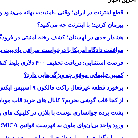
قطع اینترنت در ایران؛ وقتی «امنیت» بهانه می‌شود و
پیرمان کردید؛ با اینترنت چه می‌کنید؟
هشدار جدی در لهستان؛ کشف رخنه امنیتی در فرودگاه‌
موافقت دادگاه آمریکا با درخواست صرافی بای‌بیت برای ردیابی دارایی‌ه
فرصت استثنایی: دریافت تخفیف ۴۰۰ دلاری بلیط کنفرانس تک‌کرانچ دیسراپت ۲۰۲۶
کمپین تبلیغاتی موفق چه ویژگی‌هایی دارد؟
برخورد قطعه غیرفعال راکت فالکون ۹ اسپیس ایکس به کره ماه؛ زمان و جزئیات دقیق حادثه
از کجا قاب گوشی بخریم؟ کانال های خرید قاب موبای
پشت پرده جوانسازی پوست با پلاژن در کلینیک های ز
ورود واحد بی‌ان‌وای ملون به فهرست قوانین MiCA؛ افزودن ۱۵ ارائه‌دهنده جدید توسط نهاد نظارتی اروپا
سرمایه‌گذاری ۱ میلیارد دلاری انویدیا در پروژه هوش مصنوعی ناور