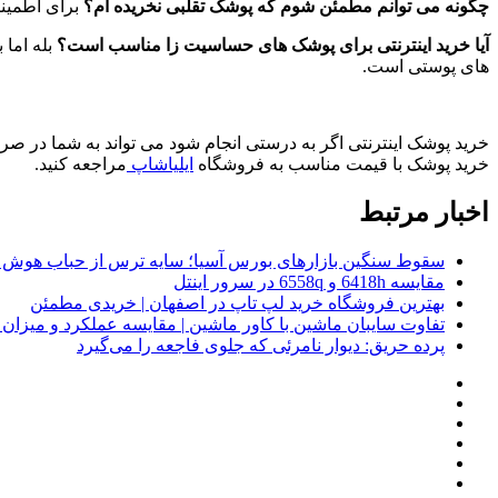
چگونه می توانم مطمئن شوم که پوشک تقلبی نخریده ام؟
برای اطمینا
آیا خرید اینترنتی برای پوشک های حساسیت زا مناسب است؟
بله اما
های پوستی است
.
خرید پوشک اینترنتی اگر به درستی انجام شود می تواند به شما در صرف
خرید پوشک با قیمت مناسب به فروشگاه
ایلیاشاپ
مراجعه کنید.
اخبار مرتبط
سقوط سنگین بازارهای بورس آسیا؛ سایه ترس از حباب هوش 
مقایسه 6418h و 6558q در سرور اینتل
بهترین فروشگاه خرید لپ تاپ در اصفهان | خریدی مطمئن
تفاوت سایبان ماشین با کاور ماشین | مقایسه عملکرد و میزا
پرده حریق: دیوار نامرئی که جلوی فاجعه را می‌گیرد