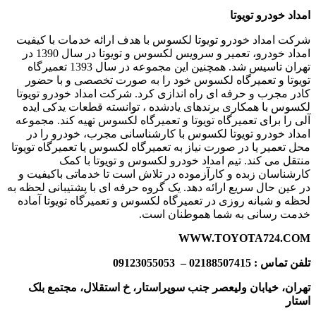
امداد خودرو تویوتا
شرکت امداد خودرو تویوتا لکسوس با هدف ارائه خدمات با کیفیت
امداد خودرو، تعمیر و سرویس لکسوس و تویوتا در سال 1390 در
تهران تاسیس شد. همچنین این مجموعه در سال 1393 تعمیرگاه
تویوتا و تعمیرگاه لکسوس خود را به صورت تخصصی و با حضور
کادر مجرب و حرفه‌ ای راه‌ اندازی کرد. شرکت امداد خودرو تویوتا
لکسوس با همکاری برندهای یادشده ، توانسته قطعات یدکی ایده
آلی را برای تعمیرگاه تویوتا و تعمیرگاه لکسوس تهیه کند. مجموعه
امداد خودرو تویوتا لکسوس با کارشناسانی مجرب، خودرو را در
محل تعمیر یا در صورت نیاز به تعمیرگاه لکسوس یا تعمیرگاه تویوتا
منتقل می‌ کند. تیم امداد خودرو لکسوس و تویوتا با کمک
کارشناسان زبده و کارآزموده در تلاش است تا خدماتی باکیفیت و
در عین حال سریع ارائه دهد. یک گروه حرفه‌ ای با پشتیبانی لحظه‌ به
لحظه و شبانه‌ روزی در تعمیرگاه لکسوس و تعمیرگاه تویوتا آماده
خدمت‌ رسانی به شما هموطنان است.
WWW.TOYOTA724.COM
تلفن تماس : 02188507415
– 09123055053
تهران، خیابان ولیعصر جنب سوپراستار، خ استقلال، مجتمع بلک
استار