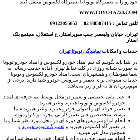
خودرو را به تعمیرگاه تویوتا یا تعمیرگاه لکسوس منتقل کنند.
WWW.TOYOTA724.COM
تلفن تماس : 02188507415
– 09123055053
تهران، خیابان ولیعصر جنب سوپراستار، خ استقلال، مجتمع بلک
استار
خدمات و امکانات
نمایندگی تویوتا تهران
در ابتدا باید بگوییم که تیم امداد خودرو لکسوس و امداد خودرو تویوتا
به صورت شبانه‌ روزی در کلیه نقاط تهران آماده خدمت‌ رسانی به
شما هموطنان و همشهریان است. امداد خودرو لکسوس و تویوتا
خدمات متنوعی برای تعمیر و سرویس خودرو شما دارند. برخی از
مهم‌ترین آن ها به قرار زیر می‌باشد.
عیب‌ یابی تخصصی و تعمیر در محل توسط تیم حرفه‌ ای امداد
خودرو لکسوس و تویوتا هیبرید و غیر هیبرید.
تعمیر حرفه‌ ای و اصولی خودرو هیبرید و غیر هیبرید شما
توسط متخصصین فنی تعمیرکارانی مجرب و کارآزموده.
انجام انواع سرویس‌ های دوره ای در محل مورد نظر شما و یا
در تعمیرگاه لکسوس هیبرید و
تعمیرگاه تویوتا هیبرید
و
همچنین مدل غیر هیبرید.
انجام سرویس های دوره‌ ای با انتقال خودرو توسط تیم امداد