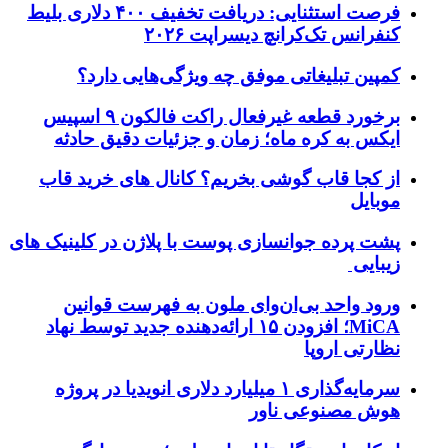
فرصت استثنایی: دریافت تخفیف ۴۰۰ دلاری بلیط
کنفرانس تک‌کرانچ دیسراپت ۲۰۲۶
کمپین تبلیغاتی موفق چه ویژگی‌هایی دارد؟
برخورد قطعه غیرفعال راکت فالکون ۹ اسپیس
ایکس به کره ماه؛ زمان و جزئیات دقیق حادثه
از کجا قاب گوشی بخریم؟ کانال های خرید قاب
موبایل
پشت پرده جوانسازی پوست با پلاژن در کلینیک های
زیبایی
ورود واحد بی‌ان‌وای ملون به فهرست قوانین
MiCA؛ افزودن ۱۵ ارائه‌دهنده جدید توسط نهاد
نظارتی اروپا
سرمایه‌گذاری ۱ میلیارد دلاری انویدیا در پروژه
هوش مصنوعی ناور