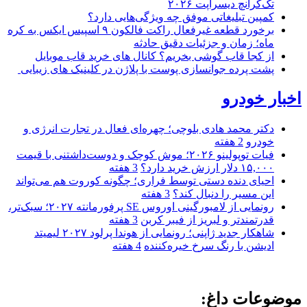
تک‌کرانچ دیسراپت ۲۰۲۶
کمپین تبلیغاتی موفق چه ویژگی‌هایی دارد؟
برخورد قطعه غیرفعال راکت فالکون ۹ اسپیس ایکس به کره
ماه؛ زمان و جزئیات دقیق حادثه
از کجا قاب گوشی بخریم؟ کانال های خرید قاب موبایل
پشت پرده جوانسازی پوست با پلاژن در کلینیک های زیبایی
اخبار خودرو
دکتر محمد هادی بلوچی؛ چهره‌ای فعال در تجارت انرژی و
خودرو
2 هفته
فیات توپولینو ۲۰۲۶؛ موش کوچک و دوست‌داشتنی با قیمت
۱۵,۰۰۰ دلار ارزش خرید دارد؟
3 هفته
احیای دنده دستی توسط فراری؛ چگونه کوروت هم می‌تواند
این مسیر را دنبال کند؟
3 هفته
رونمایی از لامبورگینی اوروس SE پرفورمانته ۲۰۲۷؛ سبک‌تر،
قدرتمندتر و لبریز از فیبر کربن
3 هفته
شاهکار جدید ژاپنی؛ رونمایی از هوندا پرلود ۲۰۲۷ لیمیتد
ادیشن با رنگ سرخ خیره‌کننده
4 هفته
موضوعات داغ: