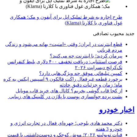
طرح اجاره به شرط تملیک اپل برای آیفون و مک؛ همکاری
غول فناوری با کلارنا (Klarna)
جدید
محبوب
تصادفی
قطع اینترنت در ایران؛ وقتی «امنیت» بهانه می‌شود و زندگی
مردم قربانی
پیرمان کردید؛ با اینترنت چه می‌کنید؟
فرصت استثنایی: دریافت تخفیف ۴۰۰ دلاری بلیط کنفرانس
تک‌کرانچ دیسراپت ۲۰۲۶
کمپین تبلیغاتی موفق چه ویژگی‌هایی دارد؟
برخورد قطعه غیرفعال راکت فالکون ۹ اسپیس ایکس به کره
ماه؛ زمان و جزئیات دقیق حادثه
از کجا قاب گوشی بخریم؟ کانال های خرید قاب موبایل
پشت پرده جوانسازی پوست با پلاژن در کلینیک های زیبایی
اخبار خودرو
دکتر محمد هادی بلوچی؛ چهره‌ای فعال در تجارت انرژی و
خودرو
3 هفته
فیات توپولینو ۲۰۲۶؛ موش کوچک و دوست‌داشتنی با قیمت