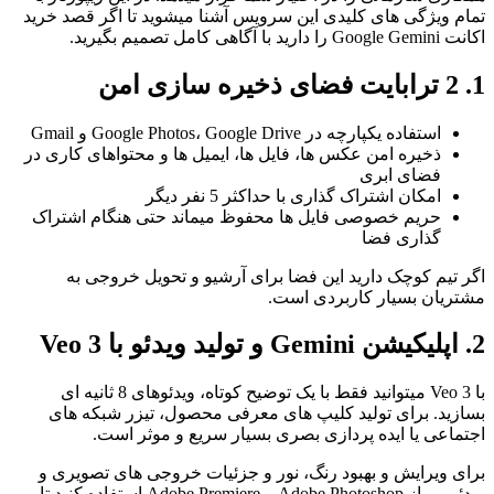
تمام ویژگی های کلیدی این سرویس آشنا میشوید تا اگر قصد خرید
اکانت Google Gemini را دارید با آگاهی کامل تصمیم بگیرید.
1. 2 ترابایت فضای ذخیره سازی امن
استفاده یکپارچه در Google Photos، Google Drive و Gmail
ذخیره امن عکس ها، فایل ها، ایمیل ها و محتواهای کاری در
فضای ابری
امکان اشتراک گذاری با حداکثر 5 نفر دیگر
حریم خصوصی فایل ها محفوظ میماند حتی هنگام اشتراک
گذاری فضا
اگر تیم کوچک دارید این فضا برای آرشیو و تحویل خروجی به
مشتریان بسیار کاربردی است.
2. اپلیکیشن Gemini و تولید ویدئو با Veo 3
با Veo 3 میتوانید فقط با یک توضیح کوتاه، ویدئوهای 8 ثانیه ای
بسازید. برای تولید کلیپ های معرفی محصول، تیزر شبکه های
اجتماعی یا ایده پردازی بصری بسیار سریع و موثر است.
برای ویرایش و بهبود رنگ، نور و جزئیات خروجی های تصویری و
ویدئویی، از Adobe Photoshop و Adobe Premiere استفاده کنید تا