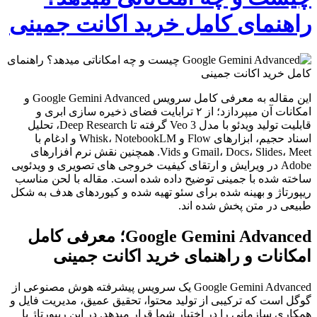
راهنمای کامل خرید اکانت جمینی
این مقاله به معرفی کامل سرویس Google Gemini Advanced و
امکانات آن میپردازد؛ از ۲ ترابایت فضای ذخیره سازی ابری و
قابلیت تولید ویدئو با مدل Veo 3 گرفته تا Deep Research، تحلیل
اسناد حجیم، ابزارهای Flow و Whisk، NotebookLM و ادغام با
Gmail، Docs، Slides، Meet و Vids. همچنین نقش نرم افزارهای
Adobe در ویرایش و ارتقای کیفیت خروجی های تصویری و ویدئویی
ساخته شده با جمینی توضیح داده شده است. مقاله با لحن مناسب
ریپورتاژ و بهینه شده برای سئو تهیه شده و کیوردهای هدف به شکل
طبیعی در متن پخش شده اند.
Google Gemini Advanced؛ معرفی کامل
امکانات و راهنمای خرید اکانت جمینی
Google Gemini Advanced یک سرویس پیشرفته هوش مصنوعی از
گوگل است که ترکیبی از تولید محتوا، تحقیق عمیق، مدیریت فایل و
همکاری سازمانی را در اختیار شما قرار میدهد. در این ریپورتاژ با