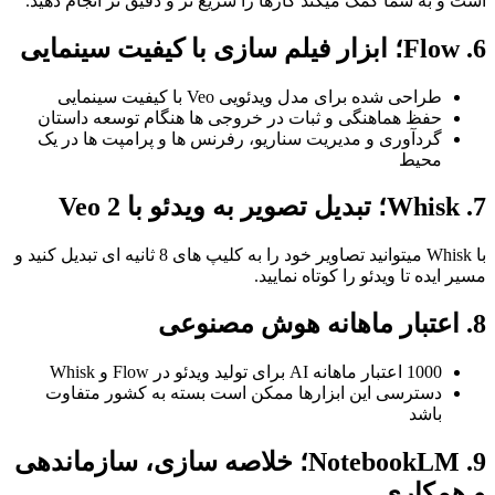
است و به شما کمک میکند کارها را سریع تر و دقیق تر انجام دهید.
6. Flow؛ ابزار فیلم سازی با کیفیت سینمایی
طراحی شده برای مدل ویدئویی Veo با کیفیت سینمایی
حفظ هماهنگی و ثبات در خروجی ها هنگام توسعه داستان
گردآوری و مدیریت سناریو، رفرنس ها و پرامپت ها در یک
محیط
7. Whisk؛ تبدیل تصویر به ویدئو با Veo 2
با Whisk میتوانید تصاویر خود را به کلیپ های 8 ثانیه ای تبدیل کنید و
مسیر ایده تا ویدئو را کوتاه نمایید.
8. اعتبار ماهانه هوش مصنوعی
1000 اعتبار ماهانه AI برای تولید ویدئو در Flow و Whisk
دسترسی این ابزارها ممکن است بسته به کشور متفاوت
باشد
9. NotebookLM؛ خلاصه سازی، سازماندهی
و همکاری