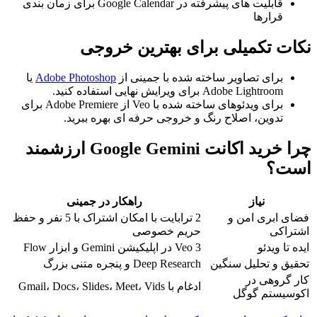
قابلیت های پیشرفته در Google Calendar برای زمان بندی
قرارها
نکات تکمیلی برای بهترین خروجی
برای تصاویر ساخته شده با جمینی از
Adobe Photoshop
یا
Adobe Lightroom برای ویرایش نهایی استفاده کنید.
برای ویدئوهای ساخته شده با Veo از Adobe Premiere برای
تدوین، اصلاح رنگ و خروجی حرفه ای بهره ببرید.
چرا خرید اکانت Google Gemini ارزشمند
است؟
نیاز
راهکار در جمینی
فضای ابری امن و
2 ترابایت با امکان اشتراک با 5 نفر و حفظ
اشتراکی
حریم خصوصی
ایده تا ویدئو
Veo 3 در اپلیکیشن Gemini و ابزار Flow
تحقیق و تحلیل سنگین
Deep Research و پنجره متنی بزرگ
کار گروهی در
ادغام با Gmail، Docs، Slides، Meet، Vids
اکوسیستم گوگل