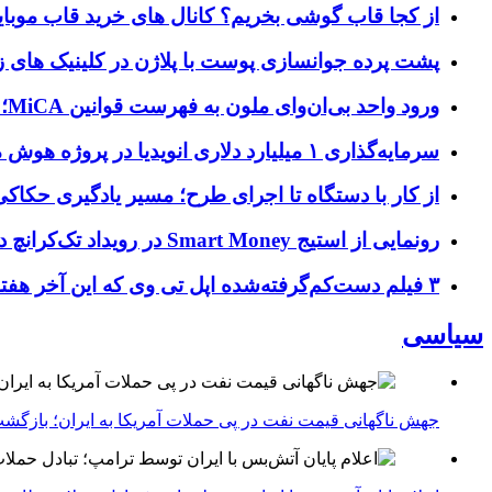
از کجا قاب گوشی بخریم؟ کانال های خرید قاب موبای
پشت پرده جوانسازی پوست با پلاژن در کلینیک های ز
ورود واحد بی‌ان‌وای ملون به فهرست قوانین MiCA؛ افزودن ۱۵ ارائه‌دهنده جدید توسط نهاد نظارتی اروپا
سرمایه‌گذاری ۱ میلیارد دلاری انویدیا در پروژه هوش مصنوعی ناور
از کار با دستگاه تا اجرای طرح؛ مسیر یادگیری حکاکی 
رونمایی از استیج Smart Money در رویداد تک‌کرانچ دیسراپ ۲۰۲۶؛ بررسی آینده فین‌تک، پرداخت‌ ها و هوش مصنوعی
۳ فیلم دست‌کم‌گرفته‌شده اپل تی وی که این آخر هفته باید تماشا کنید
سیاسی
جهش ناگهانی قیمت نفت در پی حملات آمریکا به ایران؛ بازگشت