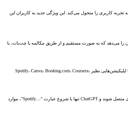
 اپ‌های معروف دیگر OpenAI یک به‌روزرسانی مهم را برای ChatGPT معرفی کرده است که تجربه کاربری را متحول می‌کند. این ویژگی جدید به کاربران این
 کاربران این امکان را می‌دهد که به صورت مستقیم و از طریق مکالمه با چت‌بات، با
مشترکان نسخه‌های رایگان، گو، پلاس و پرو ChatGPT (خارج از اتحادیه اروپا) اکنون می‌توانند مستقیماً از طریق مکالمه با هوش مصنوعی، با اپلیکیشن‌هایی نظیر Spotify، Canva، Booking.com، Coursera،
یکی از ویژگی‌های برجسته این آپدیت، ادغام با اسپاتیفای است. کاربران (با حساب‌های پریمیوم و رایگان) می‌توانند به حساب خود در اسپاتیفای متصل شوند و ChatGPT تنها با شروع عبارت “…Spotify”، موارد