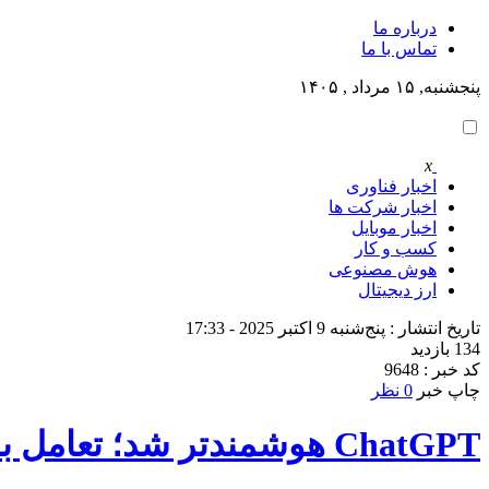
درباره ما
تماس با ما
پنجشنبه, ۱۵ مرداد , ۱۴۰۵
x
اخبار فناوری
اخبار شرکت ها
اخبار موبایل
کسب و کار
هوش مصنوعی
ارز دیجیتال
تاریخ انتشار : پنج‌شنبه 9 اکتبر 2025 - 17:33
134 بازدید
کد خبر : 9648
چاپ خبر
0 نظر
ChatGPT هوشمندتر شد؛ تعامل با اپ‌های محبوب از جمله اسپاتیفای ممکن شد