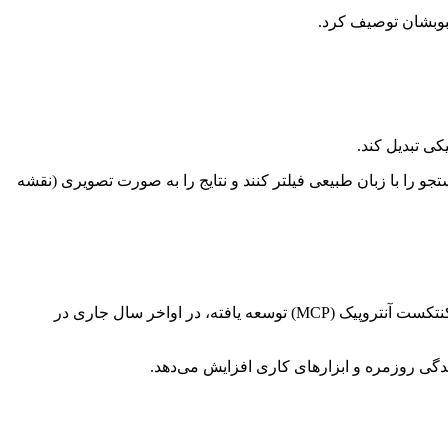
حبوبشان توصیف کرد.
ایج جستجو را با زبان طبیعی فیلتر کنند و نتایج را به صورت تصویری (نقشه
OpenAI در کنار این قابلیت‌ها، پیش‌نمایشی از SDK جدید اپلیکیشن‌های خود را نیز رونمایی کرده است. این SDK، که بر اساس پروتکل مدل کنتکست آنتروپیک (MCP) توسعه یافته، در اواخر سال جاری در