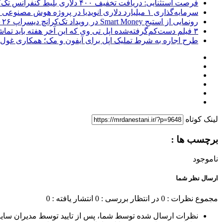
فرصت استثنایی: دریافت تخفیف ۴۰۰ دلاری بلیط کنفرانس تک‌کرانچ دیسراپت ۲۰۲۶
سرمایه‌گذاری ۱ میلیارد دلاری انویدیا در پروژه هوش مصنوعی ناور
رونمایی از استیج Smart Money در رویداد تک‌کرانچ دیسراپ ۲۰۲۶؛ بررسی آینده فین‌تک، پرداخت‌ ها و هوش مصنوعی
۳ فیلم دست‌کم‌گرفته‌شده اپل تی وی که این آخر هفته باید تماشا کنید
طرح اجاره به شرط تملیک اپل برای آیفون و مک؛ همکاری غول فناوری ب
لینک کوتاه
برچسب ها :
ناموجود
ارسال نظر شما
مجموع نظرات : 0
در انتظار بررسی : 0
انتشار یافته : 0
نظرات ارسال شده توسط شما، پس از تایید توسط مدیران سای