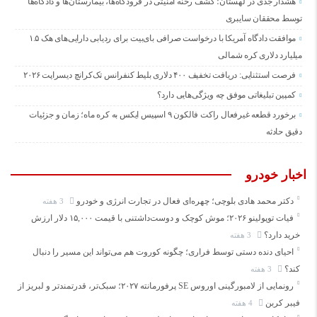
هشدار جدی در لهستان؛ کشف رخنه امنیتی در فرودگاه‌ها، بیمارستان‌ها و دادگاه‌ها
توسط محققان سایبری
موافقت دادگاه آمریکا با درخواست صرافی بای‌بیت برای ردیابی دارایی‌های هک ۱.۵
میلیارد دلاری کره شمالی
فرصت استثنایی: دریافت تخفیف ۴۰۰ دلاری بلیط کنفرانس تک‌کرانچ دیسراپت ۲۰۲۶
کمپین تبلیغاتی موفق چه ویژگی‌هایی دارد؟
برخورد قطعه غیرفعال راکت فالکون ۹ اسپیس ایکس به کره ماه؛ زمان و جزئیات
دقیق حادثه
اخبار خودرو
دکتر محمد هادی بلوچی؛ چهره‌ای فعال در تجارت انرژی و خودرو
3 هفته
فیات توپولینو ۲۰۲۶؛ موش کوچک و دوست‌داشتنی با قیمت ۱۵,۰۰۰ دلار ارزش
خرید دارد؟
3 هفته
احیای دنده دستی توسط فراری؛ چگونه کوروت هم می‌تواند این مسیر را دنبال
کند؟
3 هفته
رونمایی از لامبورگینی اوروس SE پرفورمانته ۲۰۲۷؛ سبک‌تر، قدرتمندتر و لبریز از
فیبر کربن
4 هفته