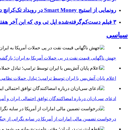
رونمایی از استیج Smart Money در رویداد تک‌کرانچ دیسراپ ۲۰۲۶؛ بررسی آینده فین‌تک، پرداخت‌ ها و هوش مصنوعی
۳ فیلم دست‌کم‌گرفته‌شده اپل تی وی که این آخر هفته باید تماشا کنید
سیاسی
جهش ناگهانی قیمت نفت در پی حملات آمریکا به ایران؛ بازگشت
اعلام پایان آتش‌بس با ایران توسط ترامپ؛ تبادل حملات نظامی
ادعای سی‌ان‌ان درباره امضاکنندگان توافق احتمالی ایران و آمر
درخواست تضمین مالی امارات از آمریکا در سایه نگرانی از جنگ 