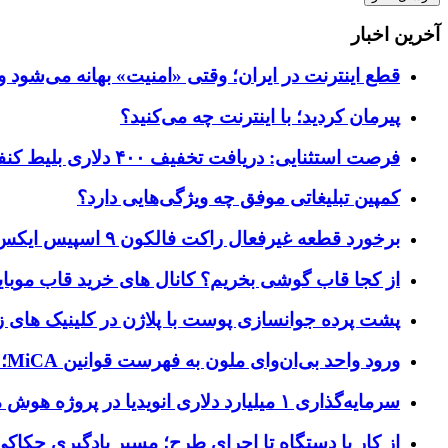
آخرین اخبار
قطع اینترنت در ایران؛ وقتی «امنیت» بهانه می‌شود و
پیرمان کردید؛ با اینترنت چه می‌کنید؟
فرصت استثنایی: دریافت تخفیف ۴۰۰ دلاری بلیط کنفرانس تک‌کرانچ دیسراپت ۲۰۲۶
کمپین تبلیغاتی موفق چه ویژگی‌هایی دارد؟
برخورد قطعه غیرفعال راکت فالکون ۹ اسپیس ایکس به کره ماه؛ زمان و جزئیات دقیق حادثه
از کجا قاب گوشی بخریم؟ کانال های خرید قاب موبای
پشت پرده جوانسازی پوست با پلاژن در کلینیک های ز
ورود واحد بی‌ان‌وای ملون به فهرست قوانین MiCA؛ افزودن ۱۵ ارائه‌دهنده جدید توسط نهاد نظارتی اروپا
سرمایه‌گذاری ۱ میلیارد دلاری انویدیا در پروژه هوش مصنوعی ناور
از کار با دستگاه تا اجرای طرح؛ مسیر یادگیری حکاکی 