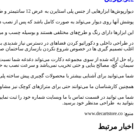
دیوارپوش‌ها ابزارهایی از جنس پلی استایرن به عرض 12 سانتیمتر و طول 290 سانتیمتر هستند که با قرار گرفتن کنار هم می‌توانند به عنوان پوشش دیوار استفاده شوند.
پوشش آنها روی دیوار می‌تواند به صورت کامل باشد که پس از نصب دیوار
این ابزارها دارای رنگ و طرح‌های مختلفی هستند و بوسیله چسب و م
در طراحی داخلی و دکوراتیو کردن فضاهای در دسترس نیاز شدیدی به 
اغلب تصمیم گیری ها در خصوص شروع نکردن بازسازی ساختمان صرفا 
راه حل ارائه شده از سوی مجموعه دکارت می‌تواند دغدغه شما نسبت 
سیمان، گچ، مصالح بنایی و حتی تخریب نمی‌باشد و سرعت نصب به حدی با
شما می‌توانید برای آشنایی بیشتر با محصولات گچبری پیش ساخته پلی یورتان دکارت به وبسایت ما به آدر
همچنین کارشناسان ما می‌توانند حتی برای متراژهای کوچک نیز مشاوره
شما می توانید در قسمت تماس با ما وبسایت شماره خود را ثبت نمایید 
بتوانید به طراحی مدنظر خود برسید.
منبع: www.decartstore.co
اخبار مرتبط