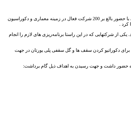
چهاردهمین نمایشگاه بین المللی میدکس (معماری- خانه مدرن- دکوراسیون) در تاریخ 22-25 دی ماه 1402 در محل نمایشگاه بین المللی تهران با حضور بالغ بر 200 شرکت فعال در زمینه معماری و دکوراسیون
کرد .
یکی از شرکتهایی که در این راستا برنامه‌ریزی های لازم را انجام
ان برای دکوراتیو کردن سقف ها و گل سقفی پلی یورتان در جهت
اه حضور داشت و جهت رسیدن به اهداف ذیل گام برداشت: