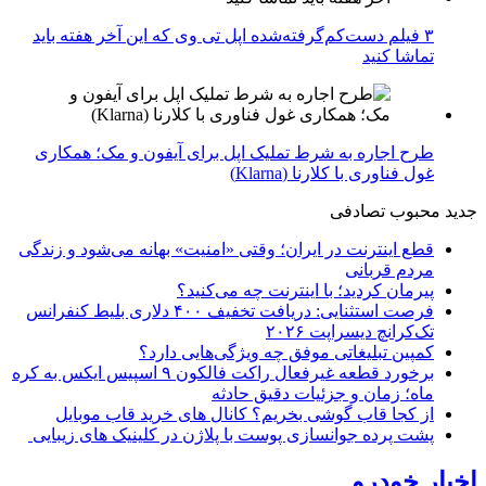
۳ فیلم دست‌کم‌گرفته‌شده اپل تی وی که این آخر هفته باید
تماشا کنید
طرح اجاره به شرط تملیک اپل برای آیفون و مک؛ همکاری
غول فناوری با کلارنا (Klarna)
جدید
محبوب
تصادفی
قطع اینترنت در ایران؛ وقتی «امنیت» بهانه می‌شود و زندگی
مردم قربانی
پیرمان کردید؛ با اینترنت چه می‌کنید؟
فرصت استثنایی: دریافت تخفیف ۴۰۰ دلاری بلیط کنفرانس
تک‌کرانچ دیسراپت ۲۰۲۶
کمپین تبلیغاتی موفق چه ویژگی‌هایی دارد؟
برخورد قطعه غیرفعال راکت فالکون ۹ اسپیس ایکس به کره
ماه؛ زمان و جزئیات دقیق حادثه
از کجا قاب گوشی بخریم؟ کانال های خرید قاب موبایل
پشت پرده جوانسازی پوست با پلاژن در کلینیک های زیبایی
اخبار خودرو