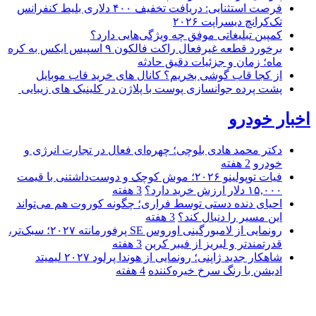
فرصت استثنایی: دریافت تخفیف ۴۰۰ دلاری بلیط کنفرانس
تک‌کرانچ دیسراپت ۲۰۲۶
کمپین تبلیغاتی موفق چه ویژگی‌هایی دارد؟
برخورد قطعه غیرفعال راکت فالکون ۹ اسپیس ایکس به کره
ماه؛ زمان و جزئیات دقیق حادثه
از کجا قاب گوشی بخریم؟ کانال های خرید قاب موبایل
پشت پرده جوانسازی پوست با پلاژن در کلینیک های زیبایی
اخبار خودرو
دکتر محمد هادی بلوچی؛ چهره‌ای فعال در تجارت انرژی و
خودرو
2 هفته
فیات توپولینو ۲۰۲۶؛ موش کوچک و دوست‌داشتنی با قیمت
۱۵,۰۰۰ دلار ارزش خرید دارد؟
3 هفته
احیای دنده دستی توسط فراری؛ چگونه کوروت هم می‌تواند
این مسیر را دنبال کند؟
3 هفته
رونمایی از لامبورگینی اوروس SE پرفورمانته ۲۰۲۷؛ سبک‌تر،
قدرتمندتر و لبریز از فیبر کربن
3 هفته
شاهکار جدید ژاپنی؛ رونمایی از هوندا پرلود ۲۰۲۷ لیمیتد
ادیشن با رنگ سرخ خیره‌کننده
4 هفته