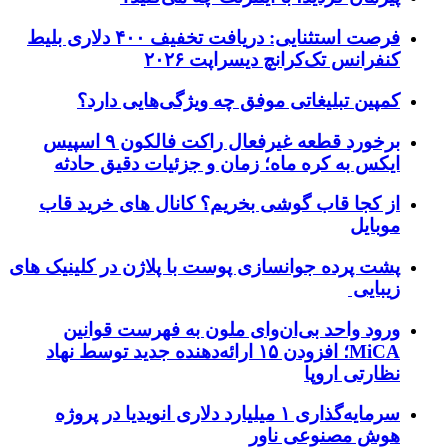
فرصت استثنایی: دریافت تخفیف ۴۰۰ دلاری بلیط
کنفرانس تک‌کرانچ دیسراپت ۲۰۲۶
کمپین تبلیغاتی موفق چه ویژگی‌هایی دارد؟
برخورد قطعه غیرفعال راکت فالکون ۹ اسپیس
ایکس به کره ماه؛ زمان و جزئیات دقیق حادثه
از کجا قاب گوشی بخریم؟ کانال های خرید قاب
موبایل
پشت پرده جوانسازی پوست با پلاژن در کلینیک های
زیبایی
ورود واحد بی‌ان‌وای ملون به فهرست قوانین
MiCA؛ افزودن ۱۵ ارائه‌دهنده جدید توسط نهاد
نظارتی اروپا
سرمایه‌گذاری ۱ میلیارد دلاری انویدیا در پروژه
هوش مصنوعی ناور