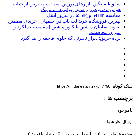
سقوط سنگین بازارهای بورس آسیا؛ سایه ترس از حباب
هوش مصنوعی بر سود رویایی سامسونگ
مقایسه 6418h و 6558q در سرور اینتل
بهترین فروشگاه خرید لپ تاپ در اصفهان | خریدی مطمئن
تفاوت سایبان ماشین با کاور ماشین | مقایسه عملکرد و
میزان محافظت
پرده حریق: دیوار نامرئی که جلوی فاجعه را می‌گیرد
لینک کوتاه
برچسب ها :
ناموجود
ارسال نظر شما
مجموع نظرات : 0
در انتظار بررسی : 0
انتشار یافته : 0