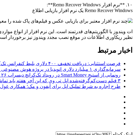
۱۰. **نرم افزار Remo Recover Windows**:
Remo Recover Windows یک نرم افزار بازیابی اطلاع
ات ویندوز با الگوریتم‌های قدرتمند است. این نرم افزار از انواع موار
نظیر ریکاوری اطلاعات در موقع نصب مجدد ویندوز نیز برخوردار است
اخبار مرتبط
فرصت استثنایی: دریافت تخفیف ۴۰۰ دلاری بلیط کنفرانس تک‌کرانچ دیسراپت ۲۰۲۶
سرمایه‌گذاری ۱ میلیارد دلاری انویدیا در پروژه هوش مصنوعی ناور
رونمایی از استیج Smart Money در رویداد تک‌کرانچ دیسراپ ۲۰۲۶؛ بررسی آینده فین‌تک، پرداخت‌ ها و هوش مصنوعی
۳ فیلم دست‌کم‌گرفته‌شده اپل تی وی که این آخر هفته باید تماشا کنید
طرح اجاره به شرط تملیک اپل برای آیفون و مک؛ همکاری غول فناوری ب
لینک کوتاه