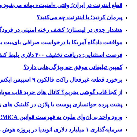
قطع اینترنت در ایران؛ وقتی «امنیت» بهانه می‌شود و
پیرمان کردید؛ با اینترنت چه می‌کنید؟
هشدار جدی در لهستان؛ کشف رخنه امنیتی در فرودگاه‌
موافقت دادگاه آمریکا با درخواست صرافی بای‌بیت برای ردیابی دارایی‌ه
فرصت استثنایی: دریافت تخفیف ۴۰۰ دلاری بلیط کنفرانس تک‌کرانچ دیسراپت ۲۰۲۶
کمپین تبلیغاتی موفق چه ویژگی‌هایی دارد؟
برخورد قطعه غیرفعال راکت فالکون ۹ اسپیس ایکس به کره ماه؛ زمان و جزئیات دقیق حادثه
از کجا قاب گوشی بخریم؟ کانال های خرید قاب موبای
پشت پرده جوانسازی پوست با پلاژن در کلینیک های ز
ورود واحد بی‌ان‌وای ملون به فهرست قوانین MiCA؛ افزودن ۱۵ ارائه‌دهنده جدید توسط نهاد نظارتی اروپا
سرمایه‌گذاری ۱ میلیارد دلاری انویدیا در پروژه هوش مصنوعی ناور