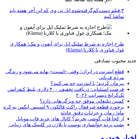
۳ فیلم دست‌کم‌گرفته‌شده اپل تی وی که این آخر هفته باید
تماشا کنید
طرح اجاره به شرط تملیک اپل برای آیفون و مک؛ همکاری
غول فناوری با کلارنا (Klarna)
جدید
محبوب
تصادفی
قطع اینترنت در ایران؛ وقتی «امنیت» بهانه می‌شود و زندگی
مردم قربانی
پیرمان کردید؛ با اینترنت چه می‌کنید؟
فرصت استثنایی: دریافت تخفیف ۴۰۰ دلاری بلیط کنفرانس
تک‌کرانچ دیسراپت ۲۰۲۶
کمپین تبلیغاتی موفق چه ویژگی‌هایی دارد؟
برخورد قطعه غیرفعال راکت فالکون ۹ اسپیس ایکس به کره
ماه؛ زمان و جزئیات دقیق حادثه
از کجا قاب گوشی بخریم؟ کانال های خرید قاب موبایل
پشت پرده جوانسازی پوست با پلاژن در کلینیک های زیبایی
اخبار خودرو