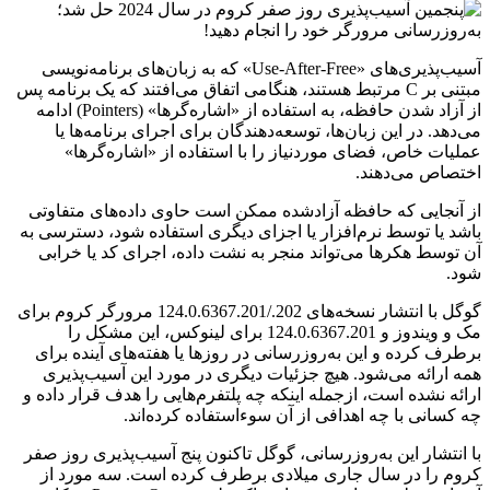
آسیب‌پذیری‌های «Use-After-Free» که به زبان‌های برنامه‌نویسی
مبتنی بر C مرتبط هستند، هنگامی اتفاق می‌افتند که یک برنامه پس
از آزاد شدن حافظه، به استفاده از «اشاره‌گرها» (Pointers) ادامه
می‌دهد. در این زبان‌ها، توسعه‌دهندگان برای اجرای برنامه‌ها یا
عملیات خاص، فضای موردنیاز را با استفاده از «اشاره‌گرها»
اختصاص می‌دهند.
از آنجایی که حافظه آزادشده ممکن است حاوی داده‌های متفاوتی
باشد یا توسط نرم‌افزار یا اجزای دیگری استفاده شود، دسترسی به
آن توسط هکرها می‌تواند منجر به نشت داده، اجرای کد یا خرابی
شود.
گوگل با انتشار نسخه‌های 202./124.0.6367.201 مرورگر کروم برای
مک و ویندوز و 124.0.6367.201 برای لینوکس، این مشکل را
برطرف کرده و این به‌روزرسانی در روزها یا هفته‌های آینده برای
همه ارائه می‌شود. هیچ جزئیات دیگری در مورد این آسیب‌پذیری
ارائه نشده است، ازجمله اینکه چه پلتفرم‌هایی را هدف قرار داده و
چه کسانی با چه اهدافی از آن سوءاستفاده کرده‌اند.
با انتشار این به‌روزرسانی، گوگل تاکنون پنج آسیب‌پذیری روز صفر
کروم را در سال جاری میلادی برطرف کرده است. سه مورد از