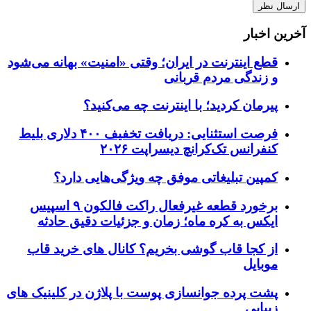
آخرین اخبار
قطع اینترنت در ایران؛ وقتی «امنیت» بهانه می‌شود
و زندگی مردم قربانی
پیرمان کردید؛ با اینترنت چه می‌کنید؟
فرصت استثنایی: دریافت تخفیف ۴۰۰ دلاری بلیط
کنفرانس تک‌کرانچ دیسراپت ۲۰۲۶
کمپین تبلیغاتی موفق چه ویژگی‌هایی دارد؟
برخورد قطعه غیرفعال راکت فالکون ۹ اسپیس
ایکس به کره ماه؛ زمان و جزئیات دقیق حادثه
از کجا قاب گوشی بخریم؟ کانال های خرید قاب
موبایل
پشت پرده جوانسازی پوست با پلاژن در کلینیک های
زیبایی