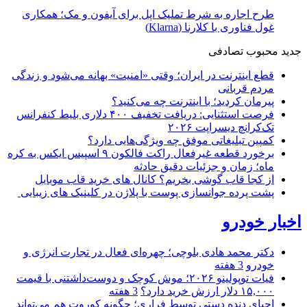
طرح اجاره به شرط تملیک اپل برای آیفون و مک؛ همکاری
غول فناوری با کلارنا (Klarna)
جدید
محبوب
تصادفی
قطع اینترنت در ایران؛ وقتی «امنیت» بهانه می‌شود و زندگی
مردم قربانی
پیرمان کردید؛ با اینترنت چه می‌کنید؟
فرصت استثنایی: دریافت تخفیف ۴۰۰ دلاری بلیط کنفرانس
تک‌کرانچ دیسراپت ۲۰۲۶
کمپین تبلیغاتی موفق چه ویژگی‌هایی دارد؟
برخورد قطعه غیرفعال راکت فالکون ۹ اسپیس ایکس به کره
ماه؛ زمان و جزئیات دقیق حادثه
از کجا قاب گوشی بخریم؟ کانال های خرید قاب موبایل
پشت پرده جوانسازی پوست با پلاژن در کلینیک های زیبایی
اخبار خودرو
دکتر محمد هادی بلوچی؛ چهره‌ای فعال در تجارت انرژی و
خودرو
3 هفته
فیات توپولینو ۲۰۲۶؛ موش کوچک و دوست‌داشتنی با قیمت
۱۵,۰۰۰ دلار ارزش خرید دارد؟
3 هفته
احیای دنده دستی توسط فراری؛ چگونه کوروت هم می‌تواند