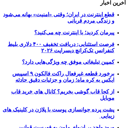
آخرین اخبار
قطع اینترنت در ایران؛ وقتی «امنیت» بهانه می‌شود
و زندگی مردم قربانی
پیرمان کردید؛ با اینترنت چه می‌کنید؟
فرصت استثنایی: دریافت تخفیف ۴۰۰ دلاری بلیط
کنفرانس تک‌کرانچ دیسراپت ۲۰۲۶
کمپین تبلیغاتی موفق چه ویژگی‌هایی دارد؟
برخورد قطعه غیرفعال راکت فالکون ۹ اسپیس
ایکس به کره ماه؛ زمان و جزئیات دقیق حادثه
از کجا قاب گوشی بخریم؟ کانال های خرید قاب
موبایل
پشت پرده جوانسازی پوست با پلاژن در کلینیک های
زیبایی
ورود واحد بی‌ان‌وای ملون به فهرست قوانین