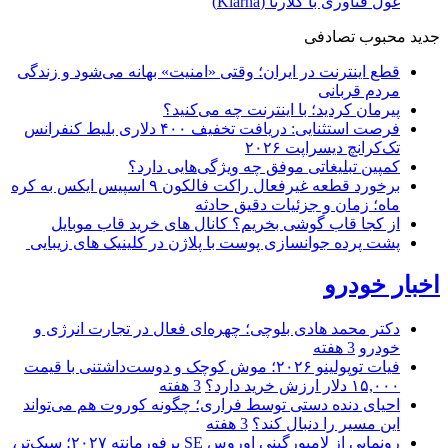
غول فناوری با کلارنا (Klarna)
جدید
محبوب
تصادفی
قطع اینترنت در ایران؛ وقتی «امنیت» بهانه می‌شود و زندگی
مردم قربانی
پیرمان کردید؛ با اینترنت چه می‌کنید؟
فرصت استثنایی: دریافت تخفیف ۴۰۰ دلاری بلیط کنفرانس
تک‌کرانچ دیسراپت ۲۰۲۶
کمپین تبلیغاتی موفق چه ویژگی‌هایی دارد؟
برخورد قطعه غیرفعال راکت فالکون ۹ اسپیس ایکس به کره
ماه؛ زمان و جزئیات دقیق حادثه
از کجا قاب گوشی بخریم؟ کانال های خرید قاب موبایل
پشت پرده جوانسازی پوست با پلاژن در کلینیک های زیبایی
اخبار خودرو
دکتر محمد هادی بلوچی؛ چهره‌ای فعال در تجارت انرژی و
خودرو
3 هفته
فیات توپولینو ۲۰۲۶؛ موش کوچک و دوست‌داشتنی با قیمت
۱۵,۰۰۰ دلار ارزش خرید دارد؟
3 هفته
احیای دنده دستی توسط فراری؛ چگونه کوروت هم می‌تواند
این مسیر را دنبال کند؟
3 هفته
رونمایی از لامبورگینی اوروس SE پرفورمانته ۲۰۲۷؛ سبک‌تر،