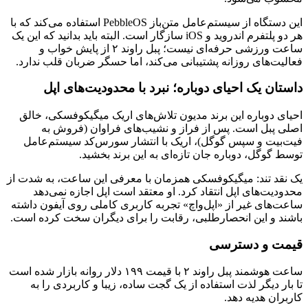
این دستگاه از سیستم‌عامل متن‌باز PebbleOS استفاده می‌کند که با
هر دو پلتفرم اندروید و iOS سازگار است. البته باید بدانید که این یک
ساعت ورزشی حرفه‌ای نیست؛ پبل راوند ۲ از پایش خواب و
فعالیت‌های روزانه پشتیبانی می‌کند، اما حسگر ضربان قلب ندارد.
داستان یک احیای دوباره؛ نبرد با محدودیت‌های اپل
احیای دوباره این برند مدیون تلاش‌های اریک میگیکوفسکی، خالق
اصلی پبل است. پس از فراز و نشیب‌های فراوان (فروش به
فیت‌بیت و سپس گوگل)، اریک با انتشار سورس‌کد سیستم‌عامل
توسط گوگل، دوباره جان تازه‌ای به این برند بخشید.
یک نقد تند: میگیکوفسکی همزمان با معرفی این ساعت، به شدت از
محدودیت‌های اپل انتقاد کرد. او معتقد است اپل اجازه نمی‌دهد
ساعت‌های غیر از «اپل‌واچ» تجربه کاربری کاملی روی آیفون داشته
باشند و این انحصارطلبی، رقابت را برای دیگران سخت کرده است.
قیمت و دسترسی
ساعت هوشمند پبل راوند ۲ با قیمت ۱۹۹ دلار روانه بازار شده است
تا بار دیگر لذت استفاده از یک گجت ساده، زیبا و کاربردی را به
کاربران هدیه دهد.