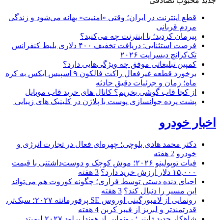
جدید
محبوب
تصادفی
قطع اینترنت در ایران؛ وقتی «امنیت» بهانه می‌شود و زندگی
مردم قربانی
پیرمان کردید؛ با اینترنت چه می‌کنید؟
فرصت استثنایی: دریافت تخفیف ۴۰۰ دلاری بلیط کنفرانس
تک‌کرانچ دیسراپت ۲۰۲۶
کمپین تبلیغاتی موفق چه ویژگی‌هایی دارد؟
برخورد قطعه غیرفعال راکت فالکون ۹ اسپیس ایکس به کره
ماه؛ زمان و جزئیات دقیق حادثه
از کجا قاب گوشی بخریم؟ کانال های خرید قاب موبایل
پشت پرده جوانسازی پوست با پلاژن در کلینیک های زیبایی
اخبار خودرو
دکتر محمد هادی بلوچی؛ چهره‌ای فعال در تجارت انرژی و
خودرو
2 هفته
فیات توپولینو ۲۰۲۶؛ موش کوچک و دوست‌داشتنی با قیمت
۱۵,۰۰۰ دلار ارزش خرید دارد؟
3 هفته
احیای دنده دستی توسط فراری؛ چگونه کوروت هم می‌تواند
این مسیر را دنبال کند؟
3 هفته
رونمایی از لامبورگینی اوروس SE پرفورمانته ۲۰۲۷؛ سبک‌تر،
قدرتمندتر و لبریز از فیبر کربن
4 هفته
شاهکار جدید ژاپنی؛ رونمایی از هوندا پرلود ۲۰۲۷ لیمیتد