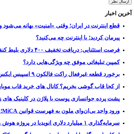
آخرین اخبار
قطع اینترنت در ایران؛ وقتی «امنیت» بهانه می‌شود و
پیرمان کردید؛ با اینترنت چه می‌کنید؟
فرصت استثنایی: دریافت تخفیف ۴۰۰ دلاری بلیط کنفرانس تک‌کرانچ دیسراپت ۲۰۲۶
کمپین تبلیغاتی موفق چه ویژگی‌هایی دارد؟
برخورد قطعه غیرفعال راکت فالکون ۹ اسپیس ایکس به کره ماه؛ زمان و جزئیات دقیق حادثه
از کجا قاب گوشی بخریم؟ کانال های خرید قاب موبای
پشت پرده جوانسازی پوست با پلاژن در کلینیک های ز
ورود واحد بی‌ان‌وای ملون به فهرست قوانین MiCA؛ افزودن ۱۵ ارائه‌دهنده جدید توسط نهاد نظارتی اروپا
سرمایه‌گذاری ۱ میلیارد دلاری انویدیا در پروژه هوش مصنوعی ناور