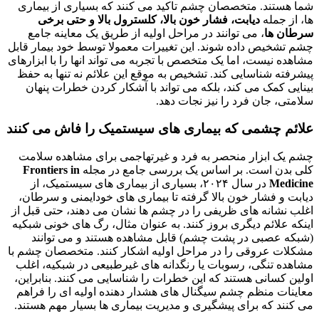
شما هستند. متخصصان چشم تاکید می کنند که بسیاری از بیماری
ها، از جمله
دیابت، فشار خون بالا، کلسترول بالا و حتی برخی
سرطان ها
، می توانند در مراحل اولیه از طریق یک معاینه جامع
چشم تشخیص داده شوند. این تغییرات معمولا توسط خود بیمار قابل
مشاهده نیست، اما یک متخصص با تجربه می تواند انها را با ابزارهای
پیشرفته شناسایی کند. تشخیص به موقع این علائم نه تنها به حفظ
بینایی کمک می کند، بلکه می تواند با آشکار کردن خطرات پنهان
سلامتی، جان فرد را نیز نجات دهد.
علائم چشمی که بیماری های سیستمیک را فاش می کنند
چشم یک ابزار منحصر به فرد و غیرتهاجمی برای مشاهده سلامت
کلی بدن است. بر اساس یک بررسی جامع در مجله
Frontiers in
Medicine
در سال ۲۰۲۴، بسیاری از بیماری های سیستمیک، از
دیابت و فشار خون بالا گرفته تا بیماری های خودایمنی و سرطان،
اغلب نشانه های ظریفی را در چشم ها نشان می دهند، حتی قبل از
اینکه علائم دیگری بروز کنند. به عنوان مثال، رگ های خونی شبکیه
(شبکه عصبی در پشت چشم) قابل مشاهده هستند و می توانند
مشکلات عروقی را در مراحل اولیه اشکار کنند. متخصصان چشم با
مشاهده تنگی، رسوبات یا رنگدانه های غیرطبیعی در شبکیه، اغلب
اولین کسانی هستند که این خطرات را شناسایی می کنند. بنابراین،
معاینات منظم چشم سیگنال های هشدار دهنده اولیه ای را فراهم
می کنند که برای پیشگیری و مدیریت بیماری ها بسیار مهم هستند.