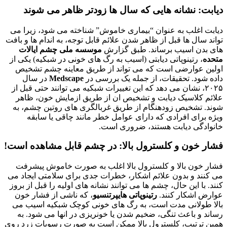
دیابت: نشانه هایی که سال ها زودتر ظاهر می شوند
دیابت اغلب به عنوان “بیماری خاموش” شناخته می شود، زیرا می
تواند سال ها قبل از ظاهر شدن علائم قابل توجه، به اندام ها و بافت
های بدن اسیب برساند. طبق گزارش
موسسه ملی چشم ایالات
متحده
، رتینوپاتی دیابتی (اسیب به رگ های خونی در شبکیه) یکی از
اولین عوارضی است که می تواند از طریق معاینه چشم تشخیص
داده شود. تحقیقات، از جمله یک بررسی در
Medscape
در سال
۲۰۲۵، نشان می دهد که این تغییرات شبکیه می توانند حتی قبل از
علائم کلاسیک دیابت و تشخیص ان از طریق ازمایش خون، ظاهر
شوند. تشخیص زودهنگام از طریق غربالگری های روتین چشم، به
ویژه برای افرادی که دارای عوامل خطر مانند چاقی یا سابقه
خانوادگی دیابت هستند، ضروری است.
فشار خون و کلسترول بالا: در چشم قابل مشاهده است!
فشار خون بالا و کلسترول بالا اغلب به صورت خاموش پیشرفت
می کنند و بدون علائم اشکار، خطرات جدی برای سلامتی ایجاد می
کنند. با این حال، چشم ها می توانند نشانه های اولیه را قبل از بروز
عوارض اشکار کنند.
رتینوپاتی هایپرتنسیو
، که ناشی از فشار خون
بالا طولانی مدت است، به رگ های خونی کوچک شبکیه اسیب می
رساند و باعث تنگی، ضخیم شدن یا خونریزی در انها می شود. به
همین ترتیب، کلسترول بالا ممکن است به صورت رسوبات زرد روی