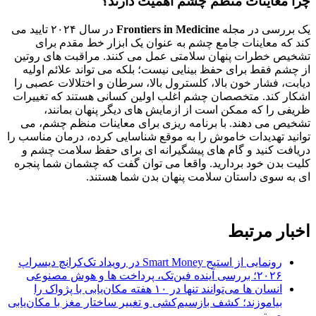
چرا معاینات منظم چشم اهمیت دارند؟
یک بررسی در مجله
Frontiers in Medicine
در سال ۲۰۲۴ تایید می
کند که معاینات جامع چشم به عنوان یک ابزار خط مقدم برای
تشخیص خطرات پنهان سلامتی عمل می کنند. مراقبت های روتین
از چشم فقط برای حفظ بینایی نیست؛ بلکه می تواند علائم اولیه
دیابت، فشار خون بالا، کلسترول بالا، سرطان و اختلالات عصبی را
اشکار کند. متخصصان چشم اغلب اولین کسانی هستند که تغییرات
ظریفی را که ممکن است از ازمایش های دیگر پنهان بمانند،
تشخیص می دهند. با برنامه ریزی برای معاینات منظم چشم، می
توانید تهدیدات خاموش را به موقع شناسایی کرده، درمان مناسب را
دریافت کنید و گام های پیشگیرانه ای برای حفظ سلامت چشم و
کلیت بدن خود بردارید. واقعا می توان گفت که چشمان شما پنجره
ای به سوی داستان سلامت پنهان بدن شما هستند.
اخبار مرتبط
رونمایی از استیج Smart Money در رویداد تک‌کرانچ دیسراپ
۲۰۲۶؛ بررسی آینده فین‌تک، پرداخت‌ ها و هوش مصنوعی
انسان‌ ها می‌توانند تنها در ۱۰ هفته مکان‌یابی با پژواک را
بیاموزند؛ کشف بازسیم‌کشی و تغییر ساختار مغز با مکان‌یابی
صوتی