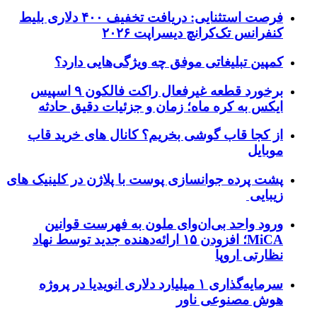
فرصت استثنایی: دریافت تخفیف ۴۰۰ دلاری بلیط
کنفرانس تک‌کرانچ دیسراپت ۲۰۲۶
کمپین تبلیغاتی موفق چه ویژگی‌هایی دارد؟
برخورد قطعه غیرفعال راکت فالکون ۹ اسپیس
ایکس به کره ماه؛ زمان و جزئیات دقیق حادثه
از کجا قاب گوشی بخریم؟ کانال های خرید قاب
موبایل
پشت پرده جوانسازی پوست با پلاژن در کلینیک های
زیبایی
ورود واحد بی‌ان‌وای ملون به فهرست قوانین
MiCA؛ افزودن ۱۵ ارائه‌دهنده جدید توسط نهاد
نظارتی اروپا
سرمایه‌گذاری ۱ میلیارد دلاری انویدیا در پروژه
هوش مصنوعی ناور