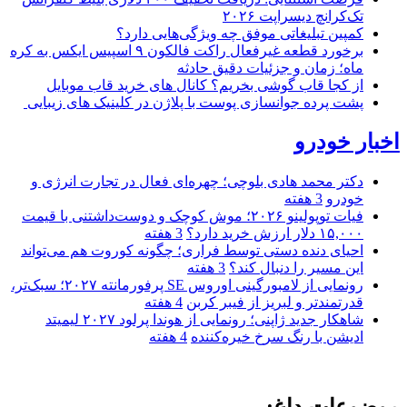
تک‌کرانچ دیسراپت ۲۰۲۶
کمپین تبلیغاتی موفق چه ویژگی‌هایی دارد؟
برخورد قطعه غیرفعال راکت فالکون ۹ اسپیس ایکس به کره
ماه؛ زمان و جزئیات دقیق حادثه
از کجا قاب گوشی بخریم؟ کانال های خرید قاب موبایل
پشت پرده جوانسازی پوست با پلاژن در کلینیک های زیبایی
اخبار خودرو
دکتر محمد هادی بلوچی؛ چهره‌ای فعال در تجارت انرژی و
خودرو
3 هفته
فیات توپولینو ۲۰۲۶؛ موش کوچک و دوست‌داشتنی با قیمت
۱۵,۰۰۰ دلار ارزش خرید دارد؟
3 هفته
احیای دنده دستی توسط فراری؛ چگونه کوروت هم می‌تواند
این مسیر را دنبال کند؟
3 هفته
رونمایی از لامبورگینی اوروس SE پرفورمانته ۲۰۲۷؛ سبک‌تر،
قدرتمندتر و لبریز از فیبر کربن
4 هفته
شاهکار جدید ژاپنی؛ رونمایی از هوندا پرلود ۲۰۲۷ لیمیتد
ادیشن با رنگ سرخ خیره‌کننده
4 هفته
موضوعات داغ: