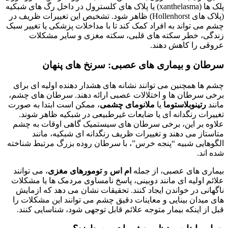
پلک ها (xanthelasma) یا پلاک های کلسترول در داخل رگ های شبکیه
(پلاک های Hollenhorst) ظاهر شود. تشخیص این تغییرات ظریف در
چشم می تواند به افراد کمک کند تا با مداخلات پزشکی یا تغییر سبک
زندگی، خطر سکته های قلبی، سکته مغزی و سایر مشکلات
عروقی را کاهش دهند.
سرطان و بیماری های عصبی: سرنخ های پنهان
چشم ها همچنین می توانند نشانه های هشدار دهنده اولیه ای برای
برخی سرطان ها و اختلالات عصبی ارائه دهند. سرطان های چشم،
مانند
رتینوبلاستوما
یا
ملانومای چشمی
، ممکن است ابتدا به صورت
تغییرات رنگدانه ای یا ضایعات غیرطبیعی در شبکیه ظاهر شوند.
علاوه بر این، برخی سرطان های سیستمیک گاهی اوقات به چشم
متاستاز می دهند و تغییرات ظریف رنگدانه ای شبکیه، مانند
الگوهایی شبیه “پنجه خرس”، با سرطان روده بزرگ مرتبط شناخته
شده اند.
بیماری های عصبی، از جمله
ام اس
و
تومورهای مغزی
، می توانند
علائم اولیه ای مانند دوبینی، پاسخ نامساوی مردمک ها یا مشکلات
ناگهانی در خواندن ایجاد کنند. تحقیقات نشان می دهد که ازمایش
های میدان بینایی و معاینات دقیق چشم می توانند این مشکلات را
قبل از اینکه بیمار متوجه علائم قابل توجهی شود، شناسایی کنند.