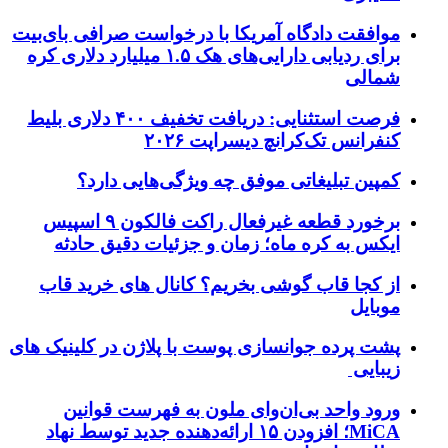
موافقت دادگاه آمریکا با درخواست صرافی بای‌بیت
برای ردیابی دارایی‌های هک ۱.۵ میلیارد دلاری کره
شمالی
فرصت استثنایی: دریافت تخفیف ۴۰۰ دلاری بلیط
کنفرانس تک‌کرانچ دیسراپت ۲۰۲۶
کمپین تبلیغاتی موفق چه ویژگی‌هایی دارد؟
برخورد قطعه غیرفعال راکت فالکون ۹ اسپیس
ایکس به کره ماه؛ زمان و جزئیات دقیق حادثه
از کجا قاب گوشی بخریم؟ کانال های خرید قاب
موبایل
پشت پرده جوانسازی پوست با پلاژن در کلینیک های
زیبایی
ورود واحد بی‌ان‌وای ملون به فهرست قوانین
MiCA؛ افزودن ۱۵ ارائه‌دهنده جدید توسط نهاد