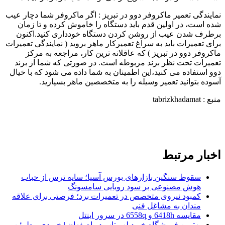
نمایندگی تعمیر ماکروفر دوو در تبریز : اگر ماکروفر شما دچار عیب
شده است، در اولین قدم باید دستگاه را خاموش کرده و تا زمان
برطرف شدن عیب از روشن کردن دستگاه خودداری کنید.اکنون
برای تعمیرات باید به سراغ تعمیرکار ماهر بروید ( نمایندگی تعمیرات
ماکروفر دوو در تبریز ) که عاقلانه ترین کار، مراجعه به مرکز
تعمیرات تحت نظر برند مربوطه است. در صورتی که شما از برند
دوو استفاده می کنید،این اطمینان به شما داده می شود که با خیال
آسوده بتوانید تعمیر وسیله را به متخصصین ماهر بسپارید.
منبع : tabrizkhadamat
اخبار مرتبط
سقوط سنگین بازارهای بورس آسیا؛ سایه ترس از حباب
هوش مصنوعی بر سود رویایی سامسونگ
کمبود نیروی متخصص در تعمیرات برد؛ فرصتی برای علاقه
‌مندان به مشاغل فنی
مقایسه 6418h و 6558q در سرور اینتل
بهترین فروشگاه خرید لپ تاپ در اصفهان | خریدی مطمئن