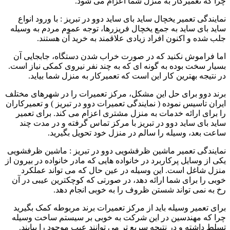
چرا که تعمیرکار به منزل شما اعزام می شود.
نمایندگی تعمیر یخچال ساید بای ساید دوو در تبریز : با ورود انواع
ساید بای ساید به جمع یخچال فریزرها، توجه عموم مردم به وسیله
جلب شده و اکنون افراد زیادی علاقمند به خرید آن هستند.
اما فراموش نکنید که در صورت خراب شدن دستگاه، جابجایی آن
بسیار سخت بوده به گونه ای که به چند نفر نیروی کمکی نیاز است.
در نتیجه بهترین کار این است که تعمیرکار به منزل شما بیاید.
برند دوو برای حل این مشکل، مرکز تعمیرات را در شهرهای مختلف
ایران تاسیس نموده ( نمایندگی تعمیرات دوو در تبریز ) و تعمیرکاران
را برای ارائه خدمات به منزل مشتری اعزام می کند. برای تعمیر
ساید بای ساید دوو در تبریز با مرکز تماس گرفته و در مدت چند
ساعت بعد، وسیله را سالم در منزل خود تحویل بگیرید.
نمایندگی تعمیر ماشین ظرفشویی دوو در تبریز : ماشین ظرفشویی
یکی از وسایل پرکاربرد در خانواده هایی که مادر خانواده در بیرون از
منزل شاغل است. این وسیله در عین حال که می تواند عملکرد
خوبی را برای شما ارائه دهد، در صورتی که کوچکترین عیبی در آن
رخ به نمی تواند شستن ظروف را به خوبی انجام دهد.
برای تعمیر وسیله باید از مرکز تعمیرات برند مربوطه کمک بگیرید
چرا که مهندسین در این شرکت به خوبی بر سیستم ساخت وسیله
تسلط داشته و در نتیجه سریع تر می توانند عیب موجود را بیابند.