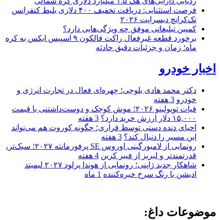
ردیابی دارایی‌های هک ۱.۵ میلیارد دلاری کره شمالی
فرصت استثنایی: دریافت تخفیف ۴۰۰ دلاری بلیط کنفرانس
تک‌کرانچ دیسراپت ۲۰۲۶
کمپین تبلیغاتی موفق چه ویژگی‌هایی دارد؟
برخورد قطعه غیرفعال راکت فالکون ۹ اسپیس ایکس به کره
ماه؛ زمان و جزئیات دقیق حادثه
اخبار خودرو
دکتر محمد هادی بلوچی؛ چهره‌ای فعال در تجارت انرژی و
خودرو
3 هفته
فیات توپولینو ۲۰۲۶؛ موش کوچک و دوست‌داشتنی با قیمت
۱۵,۰۰۰ دلار ارزش خرید دارد؟
3 هفته
احیای دنده دستی توسط فراری؛ چگونه کوروت هم می‌تواند
این مسیر را دنبال کند؟
3 هفته
رونمایی از لامبورگینی اوروس SE پرفورمانته ۲۰۲۷؛ سبک‌تر،
قدرتمندتر و لبریز از فیبر کربن
4 هفته
شاهکار جدید ژاپنی؛ رونمایی از هوندا پرلود ۲۰۲۷ لیمیتد
ادیشن با رنگ سرخ خیره‌کننده
1 ماه
موضوعات داغ: