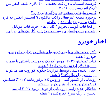
فرصت استثنایی: دریافت تخفیف ۴۰۰ دلاری بلیط کنفرانس
تک‌کرانچ دیسراپت ۲۰۲۶
کمپین تبلیغاتی موفق چه ویژگی‌هایی دارد؟
برخورد قطعه غیرفعال راکت فالکون ۹ اسپیس ایکس به کره
ماه؛ زمان و جزئیات دقیق حادثه
از کجا قاب گوشی بخریم؟ کانال های خرید قاب موبایل
پشت پرده جوانسازی پوست با پلاژن در کلینیک های زیبایی
اخبار خودرو
دکتر محمد هادی بلوچی؛ چهره‌ای فعال در تجارت انرژی و
خودرو
2 هفته
فیات توپولینو ۲۰۲۶؛ موش کوچک و دوست‌داشتنی با قیمت
۱۵,۰۰۰ دلار ارزش خرید دارد؟
3 هفته
احیای دنده دستی توسط فراری؛ چگونه کوروت هم می‌تواند
این مسیر را دنبال کند؟
3 هفته
رونمایی از لامبورگینی اوروس SE پرفورمانته ۲۰۲۷؛ سبک‌تر،
قدرتمندتر و لبریز از فیبر کربن
3 هفته
شاهکار جدید ژاپنی؛ رونمایی از هوندا پرلود ۲۰۲۷ لیمیتد
ادیشن با رنگ سرخ خیره‌کننده
4 هفته