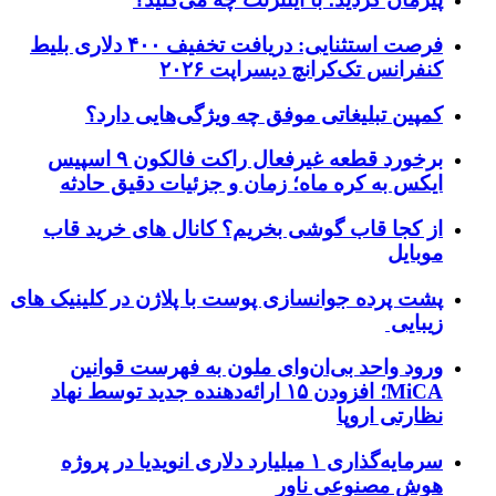
فرصت استثنایی: دریافت تخفیف ۴۰۰ دلاری بلیط
کنفرانس تک‌کرانچ دیسراپت ۲۰۲۶
کمپین تبلیغاتی موفق چه ویژگی‌هایی دارد؟
برخورد قطعه غیرفعال راکت فالکون ۹ اسپیس
ایکس به کره ماه؛ زمان و جزئیات دقیق حادثه
از کجا قاب گوشی بخریم؟ کانال های خرید قاب
موبایل
پشت پرده جوانسازی پوست با پلاژن در کلینیک های
زیبایی
ورود واحد بی‌ان‌وای ملون به فهرست قوانین
MiCA؛ افزودن ۱۵ ارائه‌دهنده جدید توسط نهاد
نظارتی اروپا
سرمایه‌گذاری ۱ میلیارد دلاری انویدیا در پروژه
هوش مصنوعی ناور