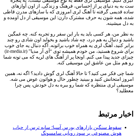
گیری کنیم. موسیقی لری فقط یه نوع موسیقی نیست، یه پنجره
ست به یه دنیای پر از احساس، فرهنگ و زندگی. از اون آوازهای
ساده قدیمی گرفته تا آهنگ لری امروزی که با سازهای مدرن قاطی
شده، همه شون یه حرف مشترک دارن: این موسیقی از دل اومده و
به دل میشینه.
به نظر من، هر کسی باید یه بار این سفر رو تجربه کنه. چه غمگین
باشید و دنبال یه هم درد، چه شاد باشید و بخواید اون شادی رو چند
برابر کنید، آهنگ لری یه همراه خوب براتونه. اگه دنبال یه جای خوب
برای شروع هستید، من خودم همیشه توی “آی آر مدیا” (ir-media.ir)
چیزای جدید پیدا می کنم. اونجا پر از آهنگ های لریه که می تونه شما
رو هم مثل من عاشق این موسیقی کنه.
شما چی فکر می کنید؟ تا حالا آهنگ لری گوش دادید؟ اگه نه، همین
امروز امتحانش کنید و ببینید چطور حال و هواتون عوض می شه.
موسیقی لری منتظره که شما رو ببره به دل خودش، پس چرا
معطلید؟
اخبار مرتبط
سقوط سنگین بازارهای بورس آسیا؛ سایه ترس از حباب
هوش مصنوعی بر سود رویایی سامسونگ