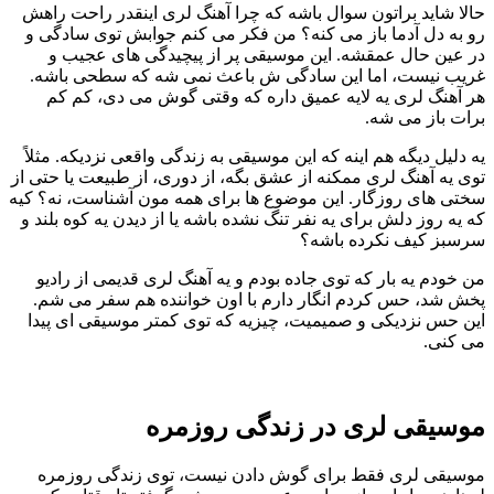
حالا شاید براتون سوال باشه که چرا آهنگ لری اینقدر راحت راهش
رو به دل آدما باز می کنه؟ من فکر می کنم جوابش توی سادگی و
در عین حال عمقشه. این موسیقی پر از پیچیدگی های عجیب و
غریب نیست، اما این سادگی ش باعث نمی شه که سطحی باشه.
هر آهنگ لری یه لایه عمیق داره که وقتی گوش می دی، کم کم
برات باز می شه.
یه دلیل دیگه هم اینه که این موسیقی به زندگی واقعی نزدیکه. مثلاً
توی یه آهنگ لری ممکنه از عشق بگه، از دوری، از طبیعت یا حتی از
سختی های روزگار. این موضوع ها برای همه مون آشناست، نه؟ کیه
که یه روز دلش برای یه نفر تنگ نشده باشه یا از دیدن یه کوه بلند و
سرسبز کیف نکرده باشه؟
من خودم یه بار که توی جاده بودم و یه آهنگ لری قدیمی از رادیو
پخش شد، حس کردم انگار دارم با اون خواننده هم سفر می شم.
این حس نزدیکی و صمیمیت، چیزیه که توی کمتر موسیقی ای پیدا
می کنی.
موسیقی لری در زندگی روزمره
موسیقی لری فقط برای گوش دادن نیست، توی زندگی روزمره