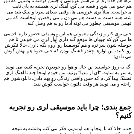
لرها هم جا داره. از مراسم عروسی و جشن گرفته تا وقتایی که دور
هم جمع می شن و قصه می گن، آهنگ لری همیشه یه پای ثابت
ماجراست. مثلاً توی عروسی ها، وقتی صدای سرنا و تنبک بلند می
شه، همه دست به دست هم می دن و می رقصن. اینجاست که می
فهمی موسیقی چطور می تونه آدما رو به هم وصل کنه.
حتی توی کار و زندگی معمولی هم این موسیقی حضور داره. قدیمی
ها می گن که چوپان ها موقع گله داری آواز لری می خوندن تا هم
حوصله شون سر نره و هم گوسفندا رو آروم نگه دارن. حالا فکرش
رو بکنید، این آوازها چقدر قشنگ بودن که حتی حیونا هم بهش گوش
می دادن!
اگه یه روز خواستید این حال و هوا رو خودتون تجربه کنید، می تونید
یه سر به سایت “آی آر مدیا” بزنید. من خودم اونجا چند تا آهنگ لری
قشنگ پیدا کردم که حس واقعی زندگی رو بهم دادن. دانلودشون هم
راحته و می تونید هر وقت دلتون خواست گوش بدید.
جمع بندی؛ چرا باید موسیقی لری رو تجربه
کنیم؟
خب، حالا که تا اینجا با هم اومدیم، فکر می کنم وقتشه یه نتیجه