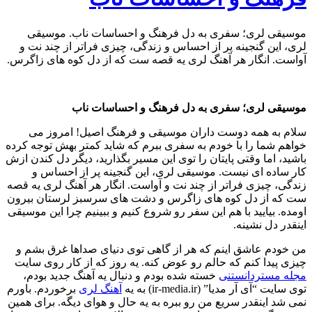
موسیقی لری؛ سفری به دل فرهنگ و احساسات ناب. موسیقی
لری، این گنجینه پر از احساس و زندگی، چیزی فراتر از چند نت و
آواست. انگار هر آهنگ لری یه قصه ست که از دل کوه های زاگرس.
موسیقی لری؛ سفری به دل فرهنگ و احساسات ناب
سلام به همه دوست داران موسیقی و فرهنگ اصیل! امروز می
خواهم شما را با خودم به سفری ببرم که شاید کمتر بهش توجه کرده
باشید، اما وقتی پایتان را توی این مسیر بگذارید، دیگر دل کندن ازش
کار ساده ای نیست. موسیقی لری، این گنجینه پر از احساس و
زندگی، چیزی فراتر از چند نت و آواست. انگار هر آهنگ لری یه قصه
ست که از دل کوه های زاگرس و دشت های سرسبز لرستان بیرون
اومده. بیایید با هم این سفر رو شروع کنیم و ببینیم چرا این موسیقی
اینقدر دل نشینه.
من خودم عاشق اینم که هر از گاهی توی دنیای صداها غرق بشم و
چیزی پیدا کنم که حالم رو عوض کنه. یه روز که از کار روی سایت
مجله مستردانستنی
خسته شده بودم و دنبال یه آهنگ جدید بودم،
توی سایت “آی آر مدیا” (ir-media.ir) به یه
آهنگ لری
برخوردم. باورم
نمی شد اینقدر سریع من رو ببره به یه حال و هوای دیگه. برای همین