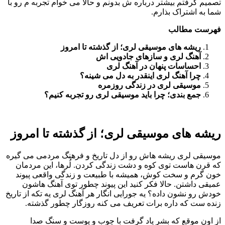
تصمیم گرفتم بیشتر درباره ش بدونم و حالا می خوام تجربه م رو با
شما به اشتراک بذارم.
فهرست مطالب
ریشه های موسیقی لری؛ از گذشته تا امروز
آهنگ لری و سازهای جادویی اش
احساسات پنهان در آهنگ لری
چرا آهنگ لری اینقدر به دل می شینه؟
موسیقی لری در زندگی روزمره
جمع بندی؛ چرا باید موسیقی لری رو تجربه کنیم؟
ریشه های موسیقی لری؛ از گذشته تا امروز
موسیقی لری ریشه هاش رو از دل تاریخ و فرهنگ مردمی می گیره
که قرن هاست توی کوه و دشت زندگی کردن. لُرها، این مردمان
خون گرم و سخت کوش، همیشه با طبیعت و زندگی واقعی پیوند
عمیقی داشتن. حالا فکر کنید این پیوند چطور توی آهنگ هاشون
خودش رو نشون داده؟ یه جورایی انگار هر آهنگ لری یه تکه از تاریخ
زنده ست که داره برات تعریف می کنه روزگار چطور گذشته.
از اون موقع که بشر یاد گرفت با چوب و پوست و سنگ صدا