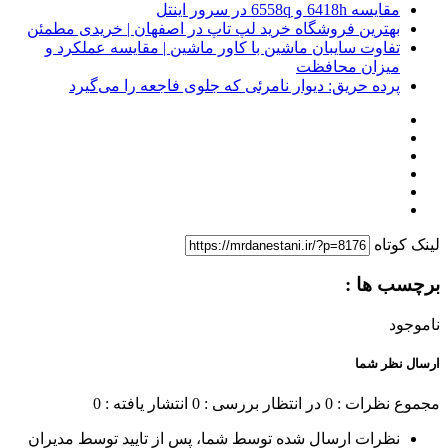
مقایسه 6418h و 6558q در سرور اینتل
بهترین فروشگاه خرید لپ تاپ در اصفهان | خریدی مطمئن
تفاوت سایبان ماشین با کاور ماشین | مقایسه عملکرد و
میزان محافظت
پرده حریق: دیوار نامرئی که جلوی فاجعه را می‌گیرد
لینک کوتاه
برچسب ها :
ناموجود
ارسال نظر شما
مجموع نظرات : 0
در انتظار بررسی : 0
انتشار یافته : 0
نظرات ارسال شده توسط شما، پس از تایید توسط مدیران