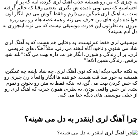
یه چیزی که من رو همیشه جذب آهنگ لری کرده، اینه که پر از
احساسیه که نمی تونی نادیده ش بگیری. بعضی وقتا که حالم گرفته
ست، یه آهنگ لری غمگین می ذارم و فقط گوش می دم. انگار اون
خواننده داره جای من حرف می زنه و همه غصه هام رو می ریزه
بیرون. به نظرتون این قدرت موسیقی نیست که می تونه اینجوری به
دل آدم بشینه؟
موسیقی لری فقط غم نیست. یه وقتایی هم هست که یه آهنگ لری
شاد می شنوی و ناخودآگاه لبخند می زنی. مثلاً آهنگ های عروسی
لری، پر از زندگی و شورن. انگار هر نت داره بهت می گه: “بلند شو،
برقص، زندگی همین الانه!”
یه نکته جالب دیگه اینه که توی آهنگ لری، چه شاد باشه چه غمگین،
همیشه یه جور صداقت هست. خواننده ها انگار واقعاً دارن چیزی رو
که حس کردن بهت می گن، نه اینکه فقط یه متن رو بخونن و تموم
بشه. این حس واقعی بودن، به نظرم، همون چیزیه که آهنگ لری رو
از خیلی موسیقی های دیگه جدا می کنه.
چرا آهنگ لری اینقدر به دل می شینه؟