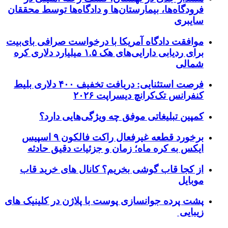
فرودگاه‌ها، بیمارستان‌ها و دادگاه‌ها توسط محققان
سایبری
موافقت دادگاه آمریکا با درخواست صرافی بای‌بیت
برای ردیابی دارایی‌های هک ۱.۵ میلیارد دلاری کره
شمالی
فرصت استثنایی: دریافت تخفیف ۴۰۰ دلاری بلیط
کنفرانس تک‌کرانچ دیسراپت ۲۰۲۶
کمپین تبلیغاتی موفق چه ویژگی‌هایی دارد؟
برخورد قطعه غیرفعال راکت فالکون ۹ اسپیس
ایکس به کره ماه؛ زمان و جزئیات دقیق حادثه
از کجا قاب گوشی بخریم؟ کانال های خرید قاب
موبایل
پشت پرده جوانسازی پوست با پلاژن در کلینیک های
زیبایی