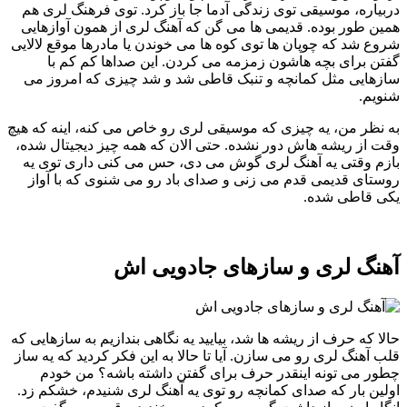
دربیاره، موسیقی توی زندگی آدما جا باز کرد. توی فرهنگ لری هم
همین طور بوده. قدیمی ها می گن که آهنگ لری از همون آوازهایی
شروع شد که چوپان ها توی کوه ها می خوندن یا مادرها موقع لالایی
گفتن برای بچه هاشون زمزمه می کردن. این صداها کم کم با
سازهایی مثل کمانچه و تنبک قاطی شد و شد چیزی که امروز می
شنویم.
به نظر من، یه چیزی که موسیقی لری رو خاص می کنه، اینه که هیچ
وقت از ریشه هاش دور نشده. حتی الان که همه چیز دیجیتال شده،
بازم وقتی یه آهنگ لری گوش می دی، حس می کنی داری توی یه
روستای قدیمی قدم می زنی و صدای باد رو می شنوی که با آواز
یکی قاطی شده.
آهنگ لری و سازهای جادویی اش
حالا که حرف از ریشه ها شد، بیایید یه نگاهی بندازیم به سازهایی که
قلب آهنگ لری رو می سازن. آیا تا حالا به این فکر کردید که یه ساز
چطور می تونه اینقدر حرف برای گفتن داشته باشه؟ من خودم
اولین بار که صدای کمانچه رو توی یه آهنگ لری شنیدم، خشکم زد.