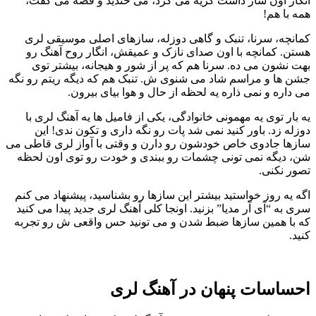
انگار اون ساز داشت گریه می کرد، می خندید و قصه می گفت،
همه با هم!
کمانچه، سرنا، تنبک و گاهی دوزله، سازهای اصلی موسیقی لری
هستن. کمانچه با اون صدای نازک و عمیقش، انگار روح آهنگ رو
بهت نشون می ده. سرنا هم که پر از شور و هیجانه، بیشتر توی
جشن ها و مراسم شاد می شنوی ش. تنبک هم که دیگه ریتم رو نگه
می داره و نمی ذاره یه لحظه از حال و هوا بیای بیرون.
یه بار توی یه مهمونی خانوادگی، یکی از فامیل ها یه آهنگ لری با
دوزله زد. باور کنید نمی شد پات رو نگه داری و تکون ندی! این
سازها جادوی خاص خودشون رو دارن و وقتی با آواز لری قاطی می
شن، دیگه نمی تونی چشمات رو ببندی و خودت رو توی اون لحظه
تصور نکنی.
اگه یه روز خواستید بیشتر این سازها رو بشناسید، پیشنهاد می کنم
سری به “آی آر مدیا” بزنید. اونجا کلی آهنگ لری جدید پیدا می کنید
که با همین سازها ضبط شدن و می تونید حس واقعی ش رو تجربه
کنید.
احساسات پنهان در آهنگ لری