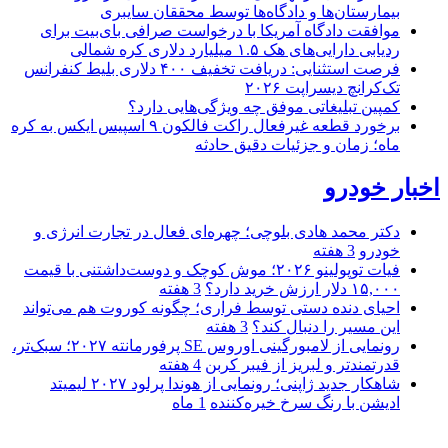
بیمارستان‌ها و دادگاه‌ها توسط محققان سایبری
موافقت دادگاه آمریکا با درخواست صرافی بای‌بیت برای
ردیابی دارایی‌های هک ۱.۵ میلیارد دلاری کره شمالی
فرصت استثنایی: دریافت تخفیف ۴۰۰ دلاری بلیط کنفرانس
تک‌کرانچ دیسراپت ۲۰۲۶
کمپین تبلیغاتی موفق چه ویژگی‌هایی دارد؟
برخورد قطعه غیرفعال راکت فالکون ۹ اسپیس ایکس به کره
ماه؛ زمان و جزئیات دقیق حادثه
اخبار خودرو
دکتر محمد هادی بلوچی؛ چهره‌ای فعال در تجارت انرژی و
خودرو
3 هفته
فیات توپولینو ۲۰۲۶؛ موش کوچک و دوست‌داشتنی با قیمت
۱۵,۰۰۰ دلار ارزش خرید دارد؟
3 هفته
احیای دنده دستی توسط فراری؛ چگونه کوروت هم می‌تواند
این مسیر را دنبال کند؟
3 هفته
رونمایی از لامبورگینی اوروس SE پرفورمانته ۲۰۲۷؛ سبک‌تر،
قدرتمندتر و لبریز از فیبر کربن
4 هفته
شاهکار جدید ژاپنی؛ رونمایی از هوندا پرلود ۲۰۲۷ لیمیتد
ادیشن با رنگ سرخ خیره‌کننده
1 ماه