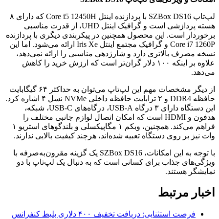
لپ‌تاپ SZBox DS16 با پردازنده اینتل Core i5 12450H که دارای ۸
هسته پردازشی است و گرافیک اینتل UHD، از قدرت مناسبی
برخوردار است. این محصول همچنین در پیکربندی دیگری با پردازنده
Core i7 1260P و گرافیک مجتمع اینتل Iris Xe ارائه می‌شود. اما این
نسخه مصرف بالاتری دارد و شارژدهی مناسبی را ارائه نمی‌دهد،
علاوه بر اینکه ۱۰۰ دلار گران‌تر است که ارزش خرید را کاهش
می‌دهد.
از دیگر مشخصات مهم این لپ‌تاپ می‌توان به حداکثر ۶۴ گیگابایت
حافظه DDR4 و ۲ ترابایت حافظه داخلی NVMe نسل ۴ اشاره کرد.
این دستگاه دارای ۳ درگاه USB-A، درگاه‌های USB-C، شبکه،
هدفون و HDMI است که امکان اتصال لوازم جانبی مختلف را
فراهم می‌کند. همچنین، وبکم ۱ مگاپیکسلی و بلندگوهای استریو ۱
وات نیز بر روی دستگاه تعبیه شده‌اند، هرچند کیفیت بالایی ندارند.
با توجه به این امکانات، SZBox DS16 یک گزینه مقرون‌به‌صرفه با
ویژگی‌های جذاب برای کسانی است که به دنبال یک لپ‌تاپ با دو
نمایشگر هستند.
اخبار مرتبط
فرصت استثنایی: دریافت تخفیف ۴۰۰ دلاری بلیط کنفرانس