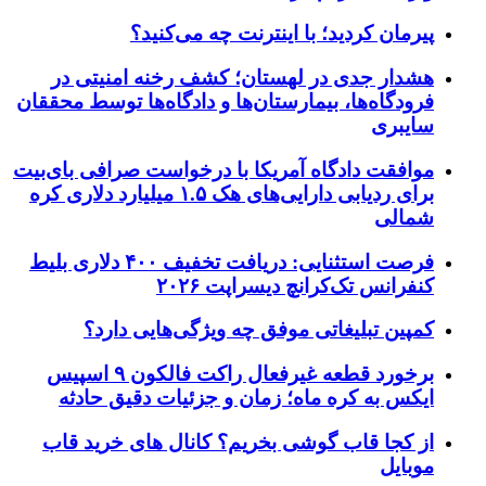
پیرمان کردید؛ با اینترنت چه می‌کنید؟
هشدار جدی در لهستان؛ کشف رخنه امنیتی در
فرودگاه‌ها، بیمارستان‌ها و دادگاه‌ها توسط محققان
سایبری
موافقت دادگاه آمریکا با درخواست صرافی بای‌بیت
برای ردیابی دارایی‌های هک ۱.۵ میلیارد دلاری کره
شمالی
فرصت استثنایی: دریافت تخفیف ۴۰۰ دلاری بلیط
کنفرانس تک‌کرانچ دیسراپت ۲۰۲۶
کمپین تبلیغاتی موفق چه ویژگی‌هایی دارد؟
برخورد قطعه غیرفعال راکت فالکون ۹ اسپیس
ایکس به کره ماه؛ زمان و جزئیات دقیق حادثه
از کجا قاب گوشی بخریم؟ کانال های خرید قاب
موبایل