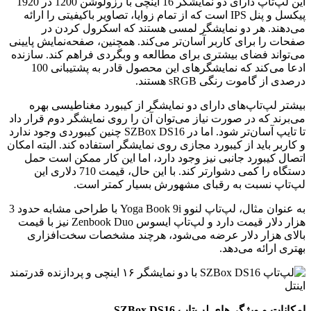
این لپ‌تاپ دارای دو نمایشگر 16 اینچی با رزولوشن 1200 در 1920
پیکسل و پنل IPS است که از تمام زوایا، تصاویر باکیفیتی را ارائه
می‌دهند. هر دو نمایشگر لمسی هستند که اسکرول کردن در
صفحات را برای کاربر آسان‌تر می‌کند. همچنین، صفحه‌نمایش پایینی
می‌تواند فضای بیشتری برای مطالعه و وبگردی فراهم کند. سازنده
ادعا می‌کند که نمایشگرهای این محصول قادر به پشتیبانی 100
درصدی از گاموت رنگی sRGB هستند.
بیشتر لپ‌تاپ‌های دارای دو نمایشگر از کیبورد مغناطیسی بهره
می‌برند که در صورت نیاز می‌توان آن را روی نمایشگر دوم قرار داد
تا تایپ آسان‌تر شود. اما در SZBox DS16 چنین کیبوردی وجود ندارد
و کاربر باید از کیبورد مجازی روی نمایشگر استفاده کند. البته امکان
اتصال کیبورد جانبی نیز وجود دارد، اما این کار ممکن است حمل
دستگاه را کمی دشوارتر کند. با این حال، قیمت 710 دلاری این
لپ‌تاپ نسبت به رقبای مشهورش بسیار کمتر است.
به عنوان مثال، لپ‌تاپ لنوو Yoga Book 9i با طراحی مشابه حدود 3
هزار دلار قیمت دارد و لپ‌تاپ ایسوس Zenbook Duo نیز با قیمت
بالای هزار دلار عرضه می‌شود، هرچند مشخصات سخت‌افزاری
بهتری ارائه می‌دهد.
امکانات و ویژگی‌های لپ‌تاپ SZBox DS16