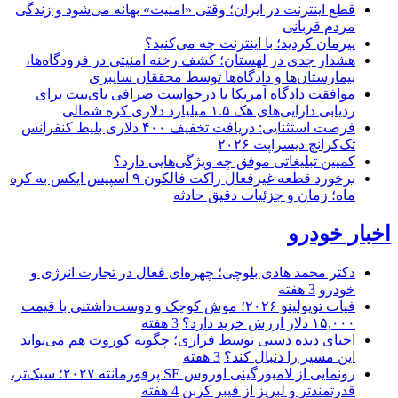
قطع اینترنت در ایران؛ وقتی «امنیت» بهانه می‌شود و زندگی
مردم قربانی
پیرمان کردید؛ با اینترنت چه می‌کنید؟
هشدار جدی در لهستان؛ کشف رخنه امنیتی در فرودگاه‌ها،
بیمارستان‌ها و دادگاه‌ها توسط محققان سایبری
موافقت دادگاه آمریکا با درخواست صرافی بای‌بیت برای
ردیابی دارایی‌های هک ۱.۵ میلیارد دلاری کره شمالی
فرصت استثنایی: دریافت تخفیف ۴۰۰ دلاری بلیط کنفرانس
تک‌کرانچ دیسراپت ۲۰۲۶
کمپین تبلیغاتی موفق چه ویژگی‌هایی دارد؟
برخورد قطعه غیرفعال راکت فالکون ۹ اسپیس ایکس به کره
ماه؛ زمان و جزئیات دقیق حادثه
اخبار خودرو
دکتر محمد هادی بلوچی؛ چهره‌ای فعال در تجارت انرژی و
خودرو
3 هفته
فیات توپولینو ۲۰۲۶؛ موش کوچک و دوست‌داشتنی با قیمت
۱۵,۰۰۰ دلار ارزش خرید دارد؟
3 هفته
احیای دنده دستی توسط فراری؛ چگونه کوروت هم می‌تواند
این مسیر را دنبال کند؟
3 هفته
رونمایی از لامبورگینی اوروس SE پرفورمانته ۲۰۲۷؛ سبک‌تر،
قدرتمندتر و لبریز از فیبر کربن
4 هفته