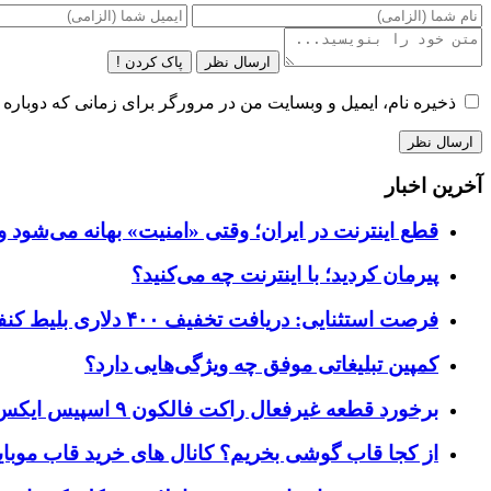
ارسال نظر
پاک کردن !
ذخیره نام، ایمیل و وبسایت من در مرورگر برای زمانی که دوباره 
آخرین اخبار
قطع اینترنت در ایران؛ وقتی «امنیت» بهانه می‌شود و
پیرمان کردید؛ با اینترنت چه می‌کنید؟
فرصت استثنایی: دریافت تخفیف ۴۰۰ دلاری بلیط کنفرانس تک‌کرانچ دیسراپت ۲۰۲۶
کمپین تبلیغاتی موفق چه ویژگی‌هایی دارد؟
برخورد قطعه غیرفعال راکت فالکون ۹ اسپیس ایکس به کره ماه؛ زمان و جزئیات دقیق حادثه
از کجا قاب گوشی بخریم؟ کانال های خرید قاب موبای