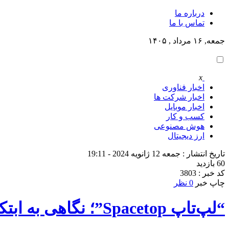
درباره ما
تماس با ما
جمعه, ۱۶ مرداد , ۱۴۰۵
x
اخبار فناوری
اخبار شرکت ها
اخبار موبایل
کسب و کار
هوش مصنوعی
ارز دیجیتال
تاریخ انتشار : جمعه 12 ژانویه 2024 - 19:11
60 بازدید
کد خبر : 3803
چاپ خبر
0 نظر
“لپ‌تاپ Spacetop”؛ نگاهی به ابتکار عجیب استارتاپ Sightful با عینک AR به جای نمایشگر