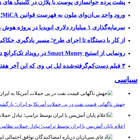
پشت پرده جوانسازی پوست با پلاژن در کلینیک های ز
ورود واحد بی‌ان‌وای ملون به فهرست قوانین MiCA؛ افزودن ۱۵ ارائه‌دهنده جدید توسط نهاد نظارتی اروپا
سرمایه‌گذاری ۱ میلیارد دلاری انویدیا در پروژه هوش مصنوعی ناور
از کار با دستگاه تا اجرای طرح؛ مسیر یادگیری حکاکی 
رونمایی از استیج Smart Money در رویداد تک‌کرانچ دیسراپ ۲۰۲۶؛ بررسی آینده فین‌تک، پرداخت‌ ها و هوش مصنوعی
۳ فیلم دست‌کم‌گرفته‌شده اپل تی وی که این آخر هفته باید تماشا کنید
سیاسی
جهش ناگهانی قیمت نفت در پی حملات آمریکا به ایران؛ بازگشت
اعلام پایان آتش‌بس با ایران توسط ترامپ؛ تبادل حملات نظامی