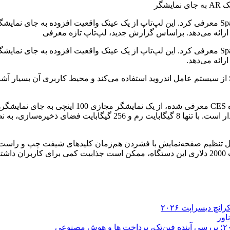
در نمایشگاه CES، استارتاپ Sightful یک لپ‌تاپ نوآورانه به نام Spacetop معرفی کرد. این لپ‌تاپ از یک
در نمایشگاه CES، استارتاپ Sightful یک لپ‌تاپ نوآورانه به نام Spacetop معرفی کرد. این لپ‌تاپ از یک
براساس گزارش جدید، لپ‌تاپ تازه معرفی شده از استارتاپ Sightful از سیستم عامل اندروید استفاده می‌
لپ‌تاپ جدید به نام Spacetop که توسط استارتاپ ghtful
اسنپدراگون XR2، مشابه هدست کوئست 2 متا در سال 2020، برخوردار اس
ثل تنظیم صفحه‌نمایش با فشردن هم‌زمان کلیدهای شیفت چپ و راست. 