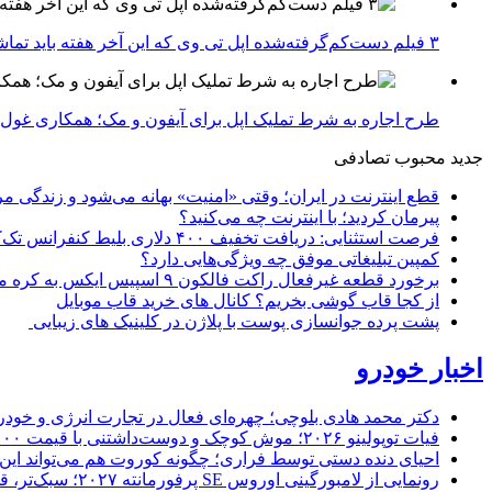
۳ فیلم دست‌کم‌گرفته‌شده اپل تی وی که این آخر هفته باید تماشا کنید
طرح اجاره به شرط تملیک اپل برای آیفون و مک؛ همکاری غول فناوری ب
جدید
محبوب
تصادفی
قطع اینترنت در ایران؛ وقتی «امنیت» بهانه می‌شود و زندگی مر
پیرمان کردید؛ با اینترنت چه می‌کنید؟
فرصت استثنایی: دریافت تخفیف ۴۰۰ دلاری بلیط کنفرانس تک‌کرانچ دیسراپت ۲۰۲۶
کمپین تبلیغاتی موفق چه ویژگی‌هایی دارد؟
برخورد قطعه غیرفعال راکت فالکون ۹ اسپیس ایکس به کره ماه؛ زمان و جزئیات دقیق حادثه
از کجا قاب گوشی بخریم؟ کانال های خرید قاب موبایل
پشت پرده جوانسازی پوست با پلاژن در کلینیک های زیبایی
اخبار خودرو
دکتر محمد هادی بلوچی؛ چهره‌ای فعال در تجارت انرژی و خودر
فیات توپولینو ۲۰۲۶؛ موش کوچک و دوست‌داشتنی با قیمت ۱۵,۰۰۰ دلار ارزش خرید دارد؟
احیای دنده دستی توسط فراری؛ چگونه کوروت هم می‌تواند این 
رونمایی از لامبورگینی اوروس SE پرفورمانته ۲۰۲۷؛ سبک‌تر، قدرتمندتر و لبریز از فیبر کربن