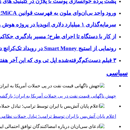
پشت پرده جوانسازی پوست با پلاژن در کلینیک های ز
ورود واحد بی‌ان‌وای ملون به فهرست قوانین MiCA؛ افزودن ۱۵ ارائه‌دهنده جدید توسط نهاد نظارتی اروپا
سرمایه‌گذاری ۱ میلیارد دلاری انویدیا در پروژه هوش مصنوعی ناور
از کار با دستگاه تا اجرای طرح؛ مسیر یادگیری حکاکی 
رونمایی از استیج Smart Money در رویداد تک‌کرانچ دیسراپ ۲۰۲۶؛ بررسی آینده فین‌تک، پرداخت‌ ها و هوش مصنوعی
۳ فیلم دست‌کم‌گرفته‌شده اپل تی وی که این آخر هفته باید تماشا کنید
سیاسی
جهش ناگهانی قیمت نفت در پی حملات آمریکا به ایران؛ بازگشت
اعلام پایان آتش‌بس با ایران توسط ترامپ؛ تبادل حملات نظامی