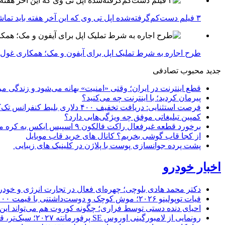
۳ فیلم دست‌کم‌گرفته‌شده اپل تی وی که این آخر هفته باید تماشا کنید
طرح اجاره به شرط تملیک اپل برای آیفون و مک؛ همکاری غول فناوری ب
جدید
محبوب
تصادفی
قطع اینترنت در ایران؛ وقتی «امنیت» بهانه می‌شود و زندگی مر
پیرمان کردید؛ با اینترنت چه می‌کنید؟
فرصت استثنایی: دریافت تخفیف ۴۰۰ دلاری بلیط کنفرانس تک‌کرانچ دیسراپت ۲۰۲۶
کمپین تبلیغاتی موفق چه ویژگی‌هایی دارد؟
برخورد قطعه غیرفعال راکت فالکون ۹ اسپیس ایکس به کره ماه؛ زمان و جزئیات دقیق حادثه
از کجا قاب گوشی بخریم؟ کانال های خرید قاب موبایل
پشت پرده جوانسازی پوست با پلاژن در کلینیک های زیبایی
اخبار خودرو
دکتر محمد هادی بلوچی؛ چهره‌ای فعال در تجارت انرژی و خودر
فیات توپولینو ۲۰۲۶؛ موش کوچک و دوست‌داشتنی با قیمت ۱۵,۰۰۰ دلار ارزش خرید دارد؟
احیای دنده دستی توسط فراری؛ چگونه کوروت هم می‌تواند این 
رونمایی از لامبورگینی اوروس SE پرفورمانته ۲۰۲۷؛ سبک‌تر، قدرتمندتر و لبریز از فیبر کربن