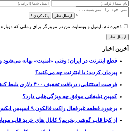
ارسال نظر
پاک کردن !
ذخیره نام، ایمیل و وبسایت من در مرورگر برای زمانی که دوباره 
آخرین اخبار
قطع اینترنت در ایران؛ وقتی «امنیت» بهانه می‌شود و
پیرمان کردید؛ با اینترنت چه می‌کنید؟
فرصت استثنایی: دریافت تخفیف ۴۰۰ دلاری بلیط کنفرانس تک‌کرانچ دیسراپت ۲۰۲۶
کمپین تبلیغاتی موفق چه ویژگی‌هایی دارد؟
برخورد قطعه غیرفعال راکت فالکون ۹ اسپیس ایکس به کره ماه؛ زمان و جزئیات دقیق حادثه
از کجا قاب گوشی بخریم؟ کانال های خرید قاب موبای