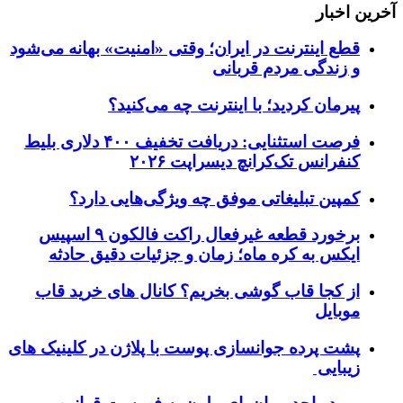
آخرین اخبار
قطع اینترنت در ایران؛ وقتی «امنیت» بهانه می‌شود
و زندگی مردم قربانی
پیرمان کردید؛ با اینترنت چه می‌کنید؟
فرصت استثنایی: دریافت تخفیف ۴۰۰ دلاری بلیط
کنفرانس تک‌کرانچ دیسراپت ۲۰۲۶
کمپین تبلیغاتی موفق چه ویژگی‌هایی دارد؟
برخورد قطعه غیرفعال راکت فالکون ۹ اسپیس
ایکس به کره ماه؛ زمان و جزئیات دقیق حادثه
از کجا قاب گوشی بخریم؟ کانال های خرید قاب
موبایل
پشت پرده جوانسازی پوست با پلاژن در کلینیک های
زیبایی