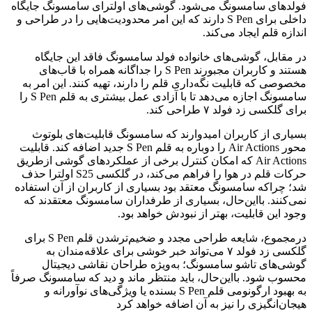
فولدهای سامسونگ می‌شود. گوشی‌های اولترای سامسونگ جایگاه
داخلی برای S Pen دارند که این امر محدودیت‌هایی را در طراحی و
اندازه قلم ایجاد می‌کند.
در مقابل، گوشی‌های خانواده‌ فولد سامسونگ فاقد این جایگاه
هستند و کاربران مجبورند S Pen را جداگانه همراه با قاب‌های
مخصوصی که قابلیت نگه‌داری قلم را دارند، تهیه کنند. این امر به
سامسونگ اجازه می‌دهد تا با آزادی عمل بیشتری به قلم S Pen را
برای گلکسی زد فولد ۷ طراحی کند.
بسیاری از کاربران امیدوارند که سامسونگ قابلیت‌های بلوتوث
محور Air Actions را دوباره به قلم S Pen جدید اضافه کند. قابلیت
Air Actions که امکان کنترل برخی از عملکردهای گوشی ازطریق
حرکات قلم در هوا را فراهم می‌کند، در گلکسی S25 اولترا حذف
شد؛ چراکه سامسونگ معتقد بود بسیاری از کاربران از آن استفاده
نمی‌کنند. بااین‌حال، بسیاری از طرفداران سامسونگ معتقدند که
وجود این قابلیت، بهتر از نبودش خواهد بود.
درمجموع، شایعه طراحی مجدد و ضخیم‌ترشدن قلم S Pen برای
گلکسی زد فولد ۷ می‌تواند خبر خوشی برای علاقه‌مندان به
گوشی‌های تاشو سامسونگ؛ به‌ویژه طراحان نقاشی دیجیتال
محسوب شود. بااین‌حال، باید منتظر ماند و دید که سامسونگ صرفاً
به بهبود ارگونومی قلم S Pen بسنده یا ویژگی‌های نوآورانه و
هیجان‌انگیزی را نیز به آن اضافه خواهد کرد