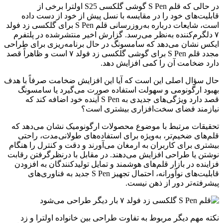
در حالی که قلم S Pen گوشی گلکسی S25 اولترا برخی از
قابلیت‌های خود را در مقایسه با نسل پیش از خود از دست داده
است، شایعات درباره به‌روزرسانی قلم S Pen برای گلکسی زد فولد
۷ دلگرم‌کننده به‌نظر می‌رسد. گزارش‌ اخیر منتشرشده در پلتفرم
ایکس نشان می‌دهد که سامسونگ در حال برنامه‌ریزی برای طراحی
مجدد قلم S Pen برای گوشی گلکسی زد فولد ۷ است و ظاهراً قصد
دارد ضخامت آن را کمی افزایش دهد.
حال سؤال اصلی این است که آیا این افزایش ضخامت صرفاً با هدف
بهبود ارگونومی و سهولت استفاده صورت می‌گیرد یا سامسونگ
قصد دارد ویژگی‌های جدیدی به S Pen آینده‌ خود اضافه کند که
نیازمند فضای سخت‌افزاری بیشتری است؟
تحقیقات مرتبط با موضوع محصولات ارگونومیک نشان می‌دهد که
قلم‌های ضخیم‌تر، به‌ویژه برای استفاده‌های طولانی‌مدت، راحتی
بیشتری برای کاربران به ارمغان می‌آورند و دقت و کنترل را هنگام
نوشتن یا طراحی افزایش می‌دهند. در مقابل با درنظرگرفتن رقابت
فزاینده در بازار قلم‌های هوشمند و تمایل تولیدکنندگان به افزودن
قابلیت‌های نوآورانه، احتمال تجهیز S Pen جدید به فناوری‌های
پیشرفته‌تر دور از ذهن نیست.
نکته مهم دیگر مربوط به تفاوت طراحی بین خانواده‌ اولترا و زد