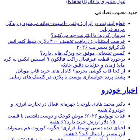
غول فناوری با کلارنا (Klarna)
جدید
محبوب
تصادفی
قطع اینترنت در ایران؛ وقتی «امنیت» بهانه می‌شود و زندگی
مردم قربانی
پیرمان کردید؛ با اینترنت چه می‌کنید؟
فرصت استثنایی: دریافت تخفیف ۴۰۰ دلاری بلیط کنفرانس
تک‌کرانچ دیسراپت ۲۰۲۶
کمپین تبلیغاتی موفق چه ویژگی‌هایی دارد؟
برخورد قطعه غیرفعال راکت فالکون ۹ اسپیس ایکس به کره
ماه؛ زمان و جزئیات دقیق حادثه
از کجا قاب گوشی بخریم؟ کانال های خرید قاب موبایل
پشت پرده جوانسازی پوست با پلاژن در کلینیک های زیبایی
اخبار خودرو
دکتر محمد هادی بلوچی؛ چهره‌ای فعال در تجارت انرژی و
خودرو
2 هفته
فیات توپولینو ۲۰۲۶؛ موش کوچک و دوست‌داشتنی با قیمت
۱۵,۰۰۰ دلار ارزش خرید دارد؟
3 هفته
احیای دنده دستی توسط فراری؛ چگونه کوروت هم می‌تواند
این مسیر را دنبال کند؟
3 هفته
رونمایی از لامبورگینی اوروس SE پرفورمانته ۲۰۲۷؛ سبک‌تر،