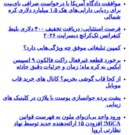
موافقت دادگاه آمریکا با درخواست صرافی بای‌بیت
برای ردیابی دارایی‌های هک ۱.۵ میلیارد دلاری کره
شمالی
فرصت استثنایی: دریافت تخفیف ۴۰۰ دلاری بلیط
کنفرانس تک‌کرانچ دیسراپت ۲۰۲۶
کمپین تبلیغاتی موفق چه ویژگی‌هایی دارد؟
برخورد قطعه غیرفعال راکت فالکون ۹ اسپیس
ایکس به کره ماه؛ زمان و جزئیات دقیق حادثه
از کجا قاب گوشی بخریم؟ کانال های خرید قاب
موبایل
پشت پرده جوانسازی پوست با پلاژن در کلینیک های
زیبایی
ورود واحد بی‌ان‌وای ملون به فهرست قوانین
MiCA؛ افزودن ۱۵ ارائه‌دهنده جدید توسط نهاد
نظارتی اروپا