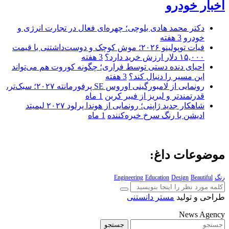
اخبار خودرو
دکتر محمد هادی بلوچی؛ چهره‌ای فعال در تجارت انرژی و
خودرو
3 هفته
فیات توپولینو ۲۰۲۶؛ موش کوچک و دوست‌داشتنی با قیمت
۱۵,۰۰۰ دلار ارزش خرید دارد؟
3 هفته
احیای دنده دستی توسط فراری؛ چگونه کوروت هم می‌تواند
این مسیر را دنبال کند؟
3 هفته
رونمایی از لامبورگینی اوروس SE پرفورمانته ۲۰۲۷؛ سبک‌تر،
قدرتمندتر و لبریز از فیبر کربن
1 ماه
شاهکار جدید ژاپنی؛ رونمایی از هوندا پرلود ۲۰۲۷ لیمیتد
ادیشن با رنگ سرخ خیره‌کننده
1 ماه
موضوعات داغ:
رنگ
Beautiful
Design
Education
Engineering
طراحی و تولید
مستر دانستنی
News Agency
جستجو