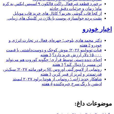
برخورد قطعه غیرفعال راکت فالکون ۹ اسپیس ایکس به کره
ماه؛ زمان و جزئیات دقیق حادثه
از کجا قاب گوشی بخریم؟ کانال های خرید قاب موبایل
پشت پرده جوانسازی پوست با پلاژن در کلینیک های زیبایی
اخبار خودرو
دکتر محمد هادی بلوچی؛ چهره‌ای فعال در تجارت انرژی و
خودرو
2 هفته
فیات توپولینو ۲۰۲۶؛ موش کوچک و دوست‌داشتنی با قیمت
۱۵,۰۰۰ دلار ارزش خرید دارد؟
3 هفته
احیای دنده دستی توسط فراری؛ چگونه کوروت هم می‌تواند
این مسیر را دنبال کند؟
3 هفته
رونمایی از لامبورگینی اوروس SE پرفورمانته ۲۰۲۷؛ سبک‌تر،
قدرتمندتر و لبریز از فیبر کربن
3 هفته
شاهکار جدید ژاپنی؛ رونمایی از هوندا پرلود ۲۰۲۷ لیمیتد
ادیشن با رنگ سرخ خیره‌کننده
4 هفته
موضوعات داغ: