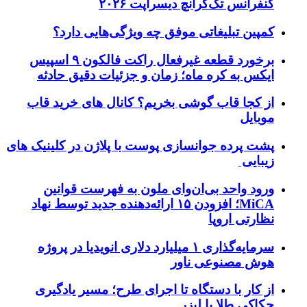
کنفرانس تک‌کرانچ دیسراپت ۲۰۲۶
کمپین تبلیغاتی موفق چه ویژگی‌هایی دارد؟
برخورد قطعه غیرفعال راکت فالکون ۹ اسپیس
ایکس به کره ماه؛ زمان و جزئیات دقیق حادثه
از کجا قاب گوشی بخریم؟ کانال های خرید قاب
موبایل
پشت پرده جوانسازی پوست با پلاژن در کلینیک های
زیبایی
ورود واحد بی‌ان‌وای ملون به فهرست قوانین
MiCA؛ افزودن ۱۵ ارائه‌دهنده جدید توسط نهاد
نظارتی اروپا
سرمایه‌گذاری ۱ میلیارد دلاری انویدیا در پروژه
هوش مصنوعی ناور
از کار با دستگاه تا اجرای طرح؛ مسیر یادگیری
حکاکی طلا با لیزر