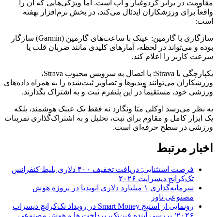
مقاومت در برابر گردوغبار و آب است. اما ویژگی‌هایی که آن را
واقعاً برای ورزشکاران ایدئال می‌کند، در بخش نرم‌افزار نهفته
است:
سازگاری با گارمین: عینک با ساعت‌های گارمین (Garmin) سازگار
بوده و می‌تواند در لحظه، آمارهای کلیدی مانند ضربان قلب یا
سرعت کاربر را اعلام کند.
یکپارچگی با Strava: با اتصال به سرویس محبوب Strava،
ورزشکاران می‌توانند ویدیوها و تصاویر ثبت‌شده را به همراه داده‌های
ورزشی خود، مستقیماً در این پلتفرم ثبت و به اشتراک بگذارند.
به نظر می‌رسد اوکلی متا ونگارد نه فقط یک عینک هوشمند، بلکه
یک ابزار کامل و مقاوم برای ثبت، تحلیل و به اشتراک‌گذاری تمرینات
ورزشی در سطح حرفه‌ای است.
اخبار مرتبط
فرصت استثنایی: دریافت تخفیف ۴۰۰ دلاری بلیط کنفرانس
تک‌کرانچ دیسراپت ۲۰۲۶
سرمایه‌گذاری ۱ میلیارد دلاری انویدیا در پروژه هوش
مصنوعی ناور
رونمایی از استیج Smart Money در رویداد تک‌کرانچ دیسراپ
۲۰۲۶؛ بررسی آینده فین‌تک، پرداخت‌ ها و هوش مصنوعی