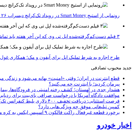
رونمایی از استیج Smart Money در رویداد تک‌کرانچ دیسراپ ۲۰۲۶؛ بررسی آینده فین‌تک، پرداخت‌ ها و هوش مصنوعی
۳ فیلم دست‌کم‌گرفته‌شده اپل تی وی که این آخر هفته باید تماشا کنید
طرح اجاره به شرط تملیک اپل برای آیفون و مک؛ همکاری غول فناوری ب
جدید
محبوب
تصادفی
قطع اینترنت در ایران؛ وقتی «امنیت» بهانه می‌شود و زندگی مر
پیرمان کردید؛ با اینترنت چه می‌کنید؟
هشدار جدی در لهستان؛ کشف رخنه امنیتی در فرودگاه‌ها، بیمار
موافقت دادگاه آمریکا با درخواست صرافی بای‌بیت برای ردیابی دارایی‌های هک ۱.۵ میل
فرصت استثنایی: دریافت تخفیف ۴۰۰ دلاری بلیط کنفرانس تک‌کرانچ دیسراپت ۲۰۲۶
کمپین تبلیغاتی موفق چه ویژگی‌هایی دارد؟
برخورد قطعه غیرفعال راکت فالکون ۹ اسپیس ایکس به کره ماه؛ زمان و جزئیات دقیق حادثه
اخبار خودرو