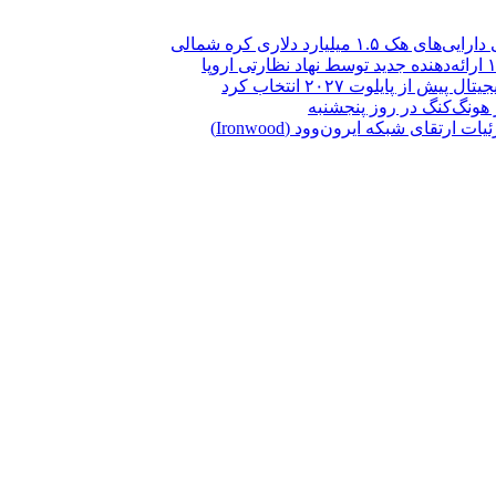
یارد دلاری کره شمالی
تقای شبکه ایرون‌وود (Ironwood)