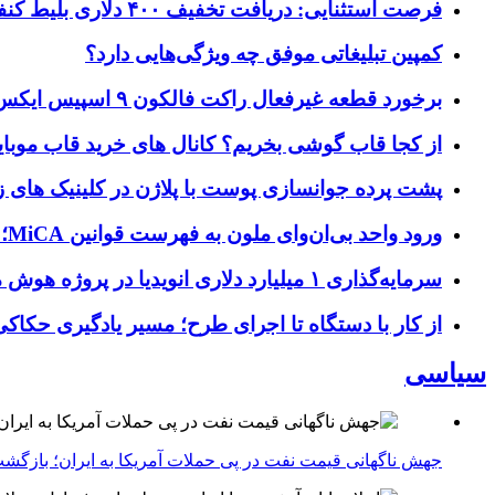
فرصت استثنایی: دریافت تخفیف ۴۰۰ دلاری بلیط کنفرانس تک‌کرانچ دیسراپت ۲۰۲۶
کمپین تبلیغاتی موفق چه ویژگی‌هایی دارد؟
برخورد قطعه غیرفعال راکت فالکون ۹ اسپیس ایکس به کره ماه؛ زمان و جزئیات دقیق حادثه
از کجا قاب گوشی بخریم؟ کانال های خرید قاب موبای
پشت پرده جوانسازی پوست با پلاژن در کلینیک های ز
ورود واحد بی‌ان‌وای ملون به فهرست قوانین MiCA؛ افزودن ۱۵ ارائه‌دهنده جدید توسط نهاد نظارتی اروپا
سرمایه‌گذاری ۱ میلیارد دلاری انویدیا در پروژه هوش مصنوعی ناور
از کار با دستگاه تا اجرای طرح؛ مسیر یادگیری حکاکی 
سیاسی
جهش ناگهانی قیمت نفت در پی حملات آمریکا به ایران؛ بازگشت