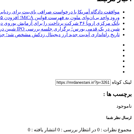
موافقت دادگاه آمریکا با درخواست صرافی بای‌بیت برای ردیابی دارایی‌های هک ۱.۵ میل
ورود واحد بی‌ان‌وای ملون به فهرست قوانین MiCA؛ افزودن ۱۵ ارائه‌دهنده جدید توسط نهاد نظارتی اروپا
بانک مرکزی اروپا ۳۶ شرکت پرداخت را برای آزمایش یوروی دیجیتال پیش از پایلوت ۲۰۲۷ انتخاب کرد
شین در یک قدمی بورس؛ برگزاری جلسه بررسی IPO شیین در هونگ‌کنگ در روز پنجشنبه
تاریخ راه‌اندازی آپدیت جدید ارز دیجیتال زدکش مشخص شد؛ جزئیات ار
لینک کوتاه
برچسب ها :
ناموجود
ارسال نظر شما
مجموع نظرات : 0
در انتظار بررسی : 0
انتشار یافته : 0