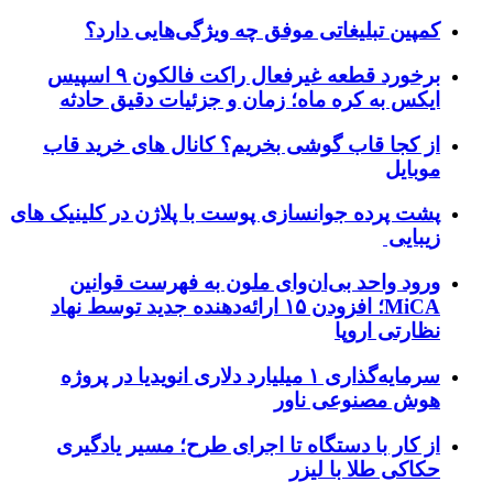
کمپین تبلیغاتی موفق چه ویژگی‌هایی دارد؟
برخورد قطعه غیرفعال راکت فالکون ۹ اسپیس
ایکس به کره ماه؛ زمان و جزئیات دقیق حادثه
از کجا قاب گوشی بخریم؟ کانال های خرید قاب
موبایل
پشت پرده جوانسازی پوست با پلاژن در کلینیک های
زیبایی
ورود واحد بی‌ان‌وای ملون به فهرست قوانین
MiCA؛ افزودن ۱۵ ارائه‌دهنده جدید توسط نهاد
نظارتی اروپا
سرمایه‌گذاری ۱ میلیارد دلاری انویدیا در پروژه
هوش مصنوعی ناور
از کار با دستگاه تا اجرای طرح؛ مسیر یادگیری
حکاکی طلا با لیزر