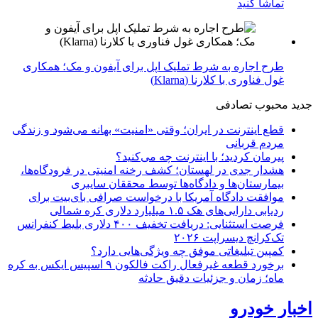
تماشا کنید
طرح اجاره به شرط تملیک اپل برای آیفون و مک؛ همکاری
غول فناوری با کلارنا (Klarna)
جدید
محبوب
تصادفی
قطع اینترنت در ایران؛ وقتی «امنیت» بهانه می‌شود و زندگی
مردم قربانی
پیرمان کردید؛ با اینترنت چه می‌کنید؟
هشدار جدی در لهستان؛ کشف رخنه امنیتی در فرودگاه‌ها،
بیمارستان‌ها و دادگاه‌ها توسط محققان سایبری
موافقت دادگاه آمریکا با درخواست صرافی بای‌بیت برای
ردیابی دارایی‌های هک ۱.۵ میلیارد دلاری کره شمالی
فرصت استثنایی: دریافت تخفیف ۴۰۰ دلاری بلیط کنفرانس
تک‌کرانچ دیسراپت ۲۰۲۶
کمپین تبلیغاتی موفق چه ویژگی‌هایی دارد؟
برخورد قطعه غیرفعال راکت فالکون ۹ اسپیس ایکس به کره
ماه؛ زمان و جزئیات دقیق حادثه
اخبار خودرو