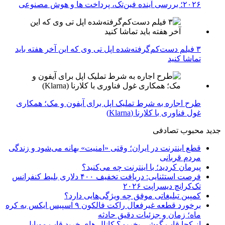
۲۰۲۶؛ بررسی آینده فین‌تک، پرداخت‌ ها و هوش مصنوعی
۳ فیلم دست‌کم‌گرفته‌شده اپل تی وی که این آخر هفته باید
تماشا کنید
طرح اجاره به شرط تملیک اپل برای آیفون و مک؛ همکاری
غول فناوری با کلارنا (Klarna)
جدید
محبوب
تصادفی
قطع اینترنت در ایران؛ وقتی «امنیت» بهانه می‌شود و زندگی
مردم قربانی
پیرمان کردید؛ با اینترنت چه می‌کنید؟
فرصت استثنایی: دریافت تخفیف ۴۰۰ دلاری بلیط کنفرانس
تک‌کرانچ دیسراپت ۲۰۲۶
کمپین تبلیغاتی موفق چه ویژگی‌هایی دارد؟
برخورد قطعه غیرفعال راکت فالکون ۹ اسپیس ایکس به کره
ماه؛ زمان و جزئیات دقیق حادثه
از کجا قاب گوشی بخریم؟ کانال های خرید قاب موبایل