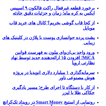
برخورد قطعه غیرفعال راکت فالکون ۹ اسپیس
ایکس به کره ماه؛ زمان و جزئیات دقیق حادثه
از کجا قاب گوشی بخریم؟ کانال های خرید قاب
موبایل
پشت پرده جوانسازی پوست با پلاژن در کلینیک های
زیبایی
ورود واحد بی‌ان‌وای ملون به فهرست قوانین
MiCA؛ افزودن ۱۵ ارائه‌دهنده جدید توسط نهاد
نظارتی اروپا
سرمایه‌گذاری ۱ میلیارد دلاری انویدیا در پروژه
هوش مصنوعی ناور
از کار با دستگاه تا اجرای طرح؛ مسیر یادگیری
حکاکی طلا با لیزر
رونمایی از استیج Smart Money در رویداد تک‌کرانچ