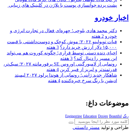
پشت پرده جوانسازی پوست با پلاژن در کلینیک های زیبایی
اخبار خودرو
دکتر محمد هادی بلوچی؛ چهره‌ای فعال در تجارت انرژی و
خودرو
2 هفته
فیات توپولینو ۲۰۲۶؛ موش کوچک و دوست‌داشتنی با قیمت
۱۵,۰۰۰ دلار ارزش خرید دارد؟
3 هفته
احیای دنده دستی توسط فراری؛ چگونه کوروت هم می‌تواند
این مسیر را دنبال کند؟
3 هفته
رونمایی از لامبورگینی اوروس SE پرفورمانته ۲۰۲۷؛ سبک‌تر،
قدرتمندتر و لبریز از فیبر کربن
4 هفته
شاهکار جدید ژاپنی؛ رونمایی از هوندا پرلود ۲۰۲۷ لیمیتد
ادیشن با رنگ سرخ خیره‌کننده
4 هفته
موضوعات داغ:
رنگ
Beautiful
Design
Education
Engineering
طراحی و تولید
مستر دانستنی