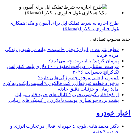
طرح اجاره به شرط تملیک اپل برای آیفون و مک؛ همکاری
غول فناوری با کلارنا (Klarna)
جدید
محبوب
تصادفی
قطع اینترنت در ایران؛ وقتی «امنیت» بهانه می‌شود و زندگی
مردم قربانی
پیرمان کردید؛ با اینترنت چه می‌کنید؟
فرصت استثنایی: دریافت تخفیف ۴۰۰ دلاری بلیط کنفرانس
تک‌کرانچ دیسراپت ۲۰۲۶
کمپین تبلیغاتی موفق چه ویژگی‌هایی دارد؟
برخورد قطعه غیرفعال راکت فالکون ۹ اسپیس ایکس به کره
ماه؛ زمان و جزئیات دقیق حادثه
از کجا قاب گوشی بخریم؟ کانال های خرید قاب موبایل
پشت پرده جوانسازی پوست با پلاژن در کلینیک های زیبایی
اخبار خودرو
دکتر محمد هادی بلوچی؛ چهره‌ای فعال در تجارت انرژی و
خودرو
3 هفته