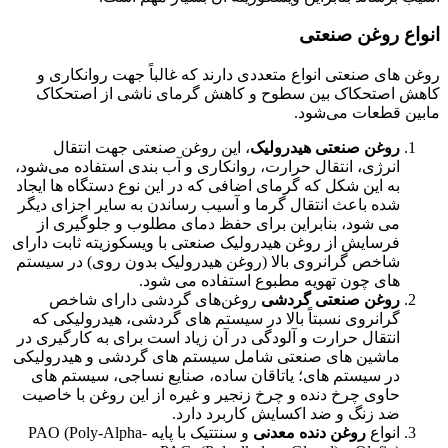
انواع روغن صنعتی
روغن های صنعتی انواع متعددی دارند که غالباً جهت روانکاری و
کاهش اصتحکاک بین سطوح و کاهش گرمای ناشی از اصتحکاک
مابین قطعات می‌شود.
روغن صنعتی هیدرولیک
، این روغن صنعتی جهت انتقال
انرژی، انتقال حرارت، روانکاری و آب بندی استفاده می‌شود،
به این شکل که گرمای اضافی که در این نوع دستگاه ها ایجاد
شده باعث انتقال گرما و آسیب رساندن به سایر اجزای دیگر
می شود، بنابراین برای حفظ دمای مطلوب و جلوگیری از
فرسایش از روغن هیدرولیک صنعتی با ویسکوزیته ثابت دارای
شاخص گرانروی بالا (روغن هیدرولیک بدون روی) در سیستم
های چون تهویه مطبوع استفاده می شود.
روغن صنعتی گردشی
روغن‌های گردشی دارای شاخص
گرانروی نسبتاً بالا در سیستم های گردشی، هیدرولیکی که
انتقال حرارت و آلودگی در آن زیاد است برای به کارگیری در
ماشین های صنعتی شامل سیستم های گردشی و هیدرولیکی
در سیستم های؛ یاتاقان ساده، صنایع نساجی، سیستم های
حاوی چرخ دنده و چرخ زنجیر و غیره از این روغن با خاصیت
ضد زنگ و ضد اکسایش کاربرد دارد.
انواع
روغن دنده معدنی
و سنتتیک با پایه PAO (Poly-Alpha-