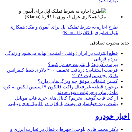
تماشا کنید
طرح اجاره به شرط تملیک اپل برای آیفون و مک؛ همکاری
غول فناوری با کلارنا (Klarna)
جدید
محبوب
تصادفی
قطع اینترنت در ایران؛ وقتی «امنیت» بهانه می‌شود و زندگی
مردم قربانی
پیرمان کردید؛ با اینترنت چه می‌کنید؟
فرصت استثنایی: دریافت تخفیف ۴۰۰ دلاری بلیط کنفرانس
تک‌کرانچ دیسراپت ۲۰۲۶
کمپین تبلیغاتی موفق چه ویژگی‌هایی دارد؟
برخورد قطعه غیرفعال راکت فالکون ۹ اسپیس ایکس به کره
ماه؛ زمان و جزئیات دقیق حادثه
از کجا قاب گوشی بخریم؟ کانال های خرید قاب موبایل
پشت پرده جوانسازی پوست با پلاژن در کلینیک های زیبایی
اخبار خودرو
دکتر محمد هادی بلوچی؛ چهره‌ای فعال در تجارت انرژی و