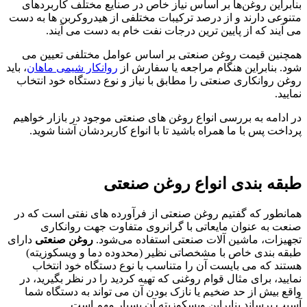
بنابراین روغن‌ها بر اساس نیاز خاص در صنایع مختلف کاربردهای
متنوعی دارند و از درصد ترکیبات مختلفی از هیدروکربن ها به دست
می آیند که از پایین ترین درجات نفت خام به دست می آیند.
همچنین قیمت روغن صنعتی بر اساس عوامل مختلفی تعیین می
شود. بنابراین هنگام مراجعه یا سفارش از
روانکار شیمی ماهان
، باید
روغن روانکاری صنعتی را مطابق با نیاز و نوع دستگاه خود انتخاب
نمایید.
در ادامه به بررسی انواع روغن های صنعتی موجود در بازار خواهیم
پرداخت پس با ما همراه باشید تا با انواع کاربردشان آشنا شوید.
طبقه بندی انواع روغن صنعتی
همانطور که گفتیم روغن صنعتی از فرآورده های نفتی است که در
صنعت به عنوان مایعاتی با گرانروی متفاوت جهت روانکاری
تجهیزات، ماشین آلات صنعتی استفاده می‌شود.
روغن صنعتی
دارای
طبقه بندی خاص با مشخصاتی نظیر (محدوده دما و ویسکوزیته)
هستند که می بایست آن را متناسب با نوع دستگاه خود انتخاب
نمایید، برای مثال قوام روغنی که تهیه کردید را در نظر بگیرید، در
واقع بیش از حد ضخیم یا نازک بودن آن می تواند به دستگاه شما
آسیب برساند بنابراین ویسکوزیته آن بسیار مهم است.