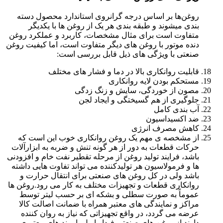
روغن‌ها بر اساس درجه گرانروی استاندارد محصول دسته
بندی میشوند و طبقه بندی هر یک از روغن ها با یکدیگر
متفاوت است برای مثال مشخصات، کاربرد و عملکرد روغن
دنده موتور با روغن های دیگر متفاوت است، اما کیفیت روغن
صنعتی با ویژگی های ذیل قابل بررسی است:
قابلیت روانکاری بالا در دما و فشار های مختلف
مستحکم بودن لایه روانکاری
مصون از خوردگی، سایش و زنگ زدگی
جلوگیری از هم گسیختگی و ایجاد لجن
آب بندی کامل
ضد اکسیداسیون
کاهش مصرف انرژی
از مشخصه ی مهم یک روغن روانکاری خوب این است که
حرکات قطعات به دور از هر گونه تنش و ضربه به ابزارآلات
باشد، فرایند تولید روغن از مرحله تقطیر نفت خام و افزودنی
ها و فرمولاسیون هر تولیدکننده می تواند تفاوت هایی داشته
باشد ولی در کل روغن های صنعتی برای انتقال حرارت و
روانکاری قطعات و تجهیزات مختلف به کار می رود.روغن ها
عموماً به صورت سطلی و بشکه ای بر حسب لیتر توسط
مراکز و نمایندگی های معتبر همراه با ضمانت اصالت کالا
عرضه می گردد، در واقع تجهیزاتی که نیاز به روان کننده
دارند از روغن های صنعتی فیدار اویل با برند های معتبری