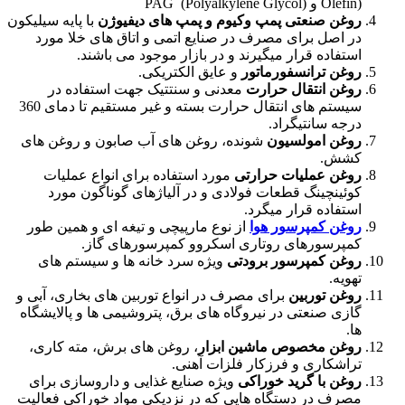
Olefin) و PAG ‪ (Polyalkylene Glycol)‬
روغن صنعتی پمپ وکیوم و پمپ های دیفیوژن
با پایه سیلیکون
در اصل برای مصرف در صنایع اتمی و اتاق های خلا مورد
استفاده قرار میگیرند و در بازار موجود می باشند.
روغن ترانسفورماتور
و عایق الکتریکی.
روغن انتقال حرارت
معدنی و سنتتیک جهت استفاده در
سیستم های انتقال حرارت بسته و غیر مستقیم تا دمای 360
درجه سانتیگراد.
روغن امولسیون
شونده، روغن های آب صابون و روغن های
کشش.
روغن عملیات حرارتی
مورد استفاده برای انواع عملیات
کوئینچینگ قطعات فولادی و در آلیاژهای گوناگون مورد
استفاده قرار میگرد.
روغن کمپرسور هوا
از نوع مارپیچی و تیغه ای و همین طور
کمپرسورهای روتاری اسکروو کمپرسورهای گاز.
روغن کمپرسور برودتی
ویژه سرد خانه ها و سیستم های
تهویه.
روغن توربین
برای مصرف در انواع توربین های بخاری، آبی و
گازی صنعتی در نیروگاه های برق، پتروشیمی ها و پالایشگاه
ها.
روغن مخصوص ماشین ابزار
، روغن های برش، مته کاری،
تراشکاری و فرزکار فلزات آهنی.
روغن با گرید خوراکی
ویژه صنایع غذایی و داروسازی برای
مصرف در دستگاه هایی که در نزدیکی مواد خوراکی فعالیت