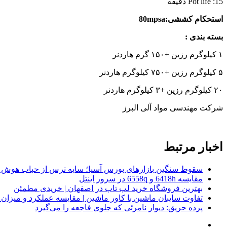
Pot life :15 دقیقه
استحکام کششی:
80mpsa
بسته بندی :
۱ کیلوگرم رزین +۱۵۰ گرم هاردنر
۵ کیلوگرم رزین +۷۵۰ کیلوگرم هاردنر
۲۰ کیلوگرم رزین +۳ کیلوگرم هاردنر
شرکت مهندسی مواد آلی البرز
اخبار مرتبط
سقوط سنگین بازارهای بورس آسیا؛ سایه ترس از حباب هوش 
مقایسه 6418h و 6558q در سرور اینتل
بهترین فروشگاه خرید لپ تاپ در اصفهان | خریدی مطمئن
تفاوت سایبان ماشین با کاور ماشین | مقایسه عملکرد و میزا
پرده حریق: دیوار نامرئی که جلوی فاجعه را می‌گیرد