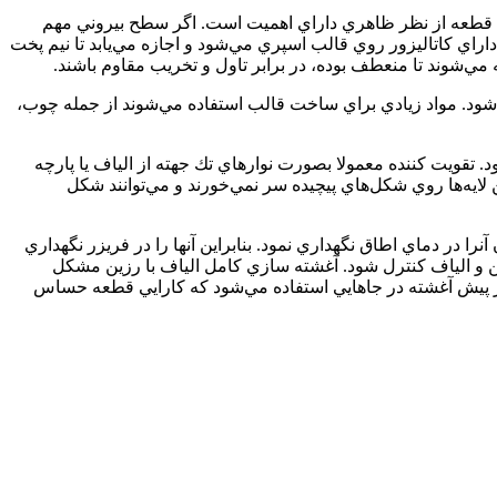
رف قطعه از نظر ظاهري داراي اهميت است. اگر سطح بيروني مهم
اي كاتاليزور روي قالب اسپري مي‌شود و اجازه مي‌‌‌يابد تا نيم پخت
مي‌شوند تا منعطف بوده، در برابر تاول و تخريب مقاوم باشند.
ي‌شود. مواد زيادي براي ساخت قالب استفاده مي‌شوند از جمله چوب،
 تقويت كننده معمولا بصورت نوارهاي تك جهته از الياف يا پارچه
لايه‌ها روي شكل‌هاي پيچيده سر نمي‌خورند و مي‌توانند شكل
ا در دماي اطاق نگهداري نمود. بنابراين آنها را در فريزر نگهداري
ن و الياف كنترل ‌شود. آغشته سازي كامل الياف با رزين مشكل
ود. بنابراين از پيش آغشته در جاهايي استفاده مي‌شود كه كارايي قطعه حساس