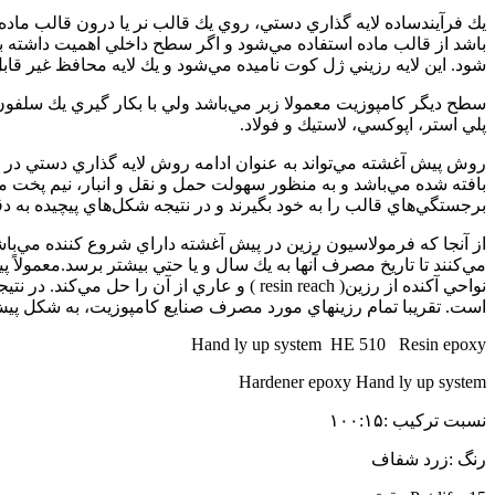
يك فرآيندساده لايه گذاري دستي، روي يك قالب نر يا درون قالب ماد
باشد از قالب ماده استفاده مي‌شود و اگر سطح داخلي اهميت داشته باش
شود. اين لايه رزيني ژل كوت ناميده مي‌شود و يك لايه محافظ غير قاب
سطح ديگر كامپوزيت معمولا زبر مي‌باشد ولي با بكار گيري يك سلفون 
پلي استر، اپوكسي، لاستيك و فولاد.
روش پيش آغشته مي‌تواند به عنوان ادامه روش لايه گذاري دستي در نظ
بافته شده مي‌باشد و به منظور سهولت حمل و نقل و انبار، نيم پخت م
برجستگي‌هاي قالب را به خود بگيرند و در نتيجه شكل‌هاي پيچيده به د
از آنجا كه فرمولاسيون رزين در پيش آغشته داراي شروع كننده مي‌باشد،
مي‌كنند تا تاريخ مصرف آنها به يك سال و يا حتي بيشتر برسد.معمول
نواحي آكنده از رزين( resin reach ) و عار
است. تقريبا تمام رزينهاي مورد مصرف صنايع كامپوزيت، به شكل پيش 
Hand ly up system HE 510 Resin epoxy
Hardener epoxy Hand ly up system
نسبت ترکیب :۱۰۰:۱۵
رنگ :زرد شفاف