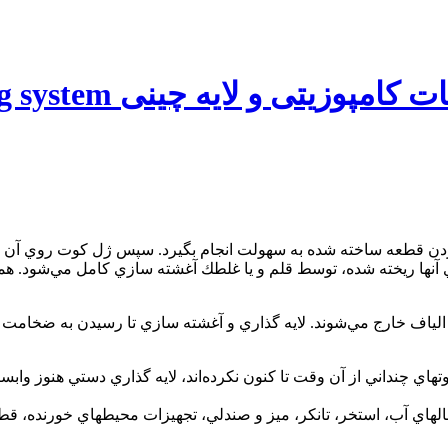
یه چینی Handly up Tooling system
كردن قطعه ساخته شده به سهولت انجام بگيرد. سپس ژل كوت روي آن
ي آنها ريخته شده، توسط قلم و يا غلطك آغشته سازي كامل مي‌شود. همچن
الياف خارج مي‌شوند. لايه گذاري و آغشته سازي تا رسيدن به ضخامت م
۱۹ ابداع شد و مواد و روشها تفاوتهاي چنداني از آن وقت تا كنون نكرده‌اند، لايه گذار
عات ساخته شده به اين روش عبارتند از گنبدها(radomes)، كانالهاي آب، استخر، تانكر، ميز و صندل