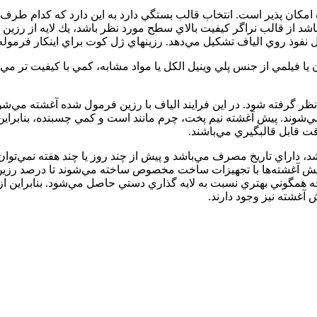
ه امكان پذير است. انتخاب قالب بستگي دارد به اين دارد كه كدام ط
د از قالب نراگر كيفيت بالاي سطح مورد نظر باشد، يك لايه از رزين دار
ل نفوذ روي الياف تشكيل مي‌دهد. رزينهاي ژل كوت براي اينكار فرموله 
يا فيلمي از جنس پلي وينيل الكل يا مواد مشابه، كمي با كيفيت تر م
ر گرفته شود. در اين فرايند الياف با رزين فرمول شده آغشته مي‌شود.
ي‌شوند. پيش آغشته نيم پخت، چرم مانند است و كمي چسبنده، بنابراين 
قت قابل قالبگيري مي‌باشند.
 داراي تاريخ مصرف مي‌باشد و پيش از چند روز يا چند هفته نمي‌توان آنر
اً پيش آغشته‌ها با تجهيزات ساخت مخصوص ساخته مي‌شوند تا درصد رزي
ي از آن را حل مي‌كند. در نتيجه همگوني بهتري نسبت به لايه گذاري دستي حاصل مي‌ش
آغشته نيز وجود دارند.