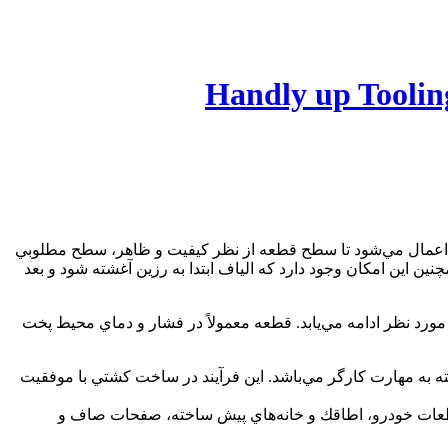
 اعمال مي‌شود تا سطح قطعه از نظر كيفيت و ظاهر، سطح مطلوبي
ين اين امكان وجود دارد كه الياف ابتدا به رزين آغشته شود و بعد
ورد نظر ادامه مي‌يابد. قطعه معمولاً در فشار و دماي محيط پخت
ي دستي هنوز وابسته به مهارت كارگر مي‌باشد. اين فرآيند در ساخت كشتي با موفقيت
ي، تجهيزات محيطهاي خورنده، قطعات خودرو، اطاقك و خانه‌هاي پيش ساخته، صفحات صاف و