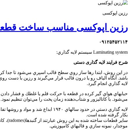
رزين اپوکسی
رزین اپوکسی مناسب ساخت قطعات کامپوزیتی و لا
۰۹۱۲۵۴۵۲۱۱۴
Laminating system سيستم لايه گذاري:
شرح فرایند لایه گذاری دستی
در اين روش، ابتدا رها ساز روي سطح قالب اسپري مي‌شود تا جدا 
باشد. آنگاه الياف رو يا درون قالب قرار مي‌گيرند و رزين با دست رو
لايه گذاري انجام گيرد.
حبابهاي هواي گير كرده در قطعه با حركت قلم يا غلطك و فشار دادن 
مي‌شود. با كاتاليزور و شتاب‌دهنده زمان پخت را مي‌توان تنظيم نمود.
لايه گذاري دستي در حدود سالهاي ۴۰
بكار گرفته شده است.
ساير قط
موجدار، نمونه سازي و قالبهاي كامپوزيتي.