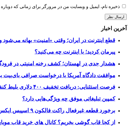
ذخیره نام، ایمیل و وبسایت من در مرورگر برای زمانی که دوباره 
آخرین اخبار
قطع اینترنت در ایران؛ وقتی «امنیت» بهانه می‌شود و
پیرمان کردید؛ با اینترنت چه می‌کنید؟
هشدار جدی در لهستان؛ کشف رخنه امنیتی در فرودگاه‌
موافقت دادگاه آمریکا با درخواست صرافی بای‌بیت برای ردیابی دارایی‌ه
فرصت استثنایی: دریافت تخفیف ۴۰۰ دلاری بلیط کنفرانس تک‌کرانچ دیسراپت ۲۰۲۶
کمپین تبلیغاتی موفق چه ویژگی‌هایی دارد؟
برخورد قطعه غیرفعال راکت فالکون ۹ اسپیس ایکس به کره ماه؛ زمان و جزئیات دقیق حادثه
از کجا قاب گوشی بخریم؟ کانال های خرید قاب موبای