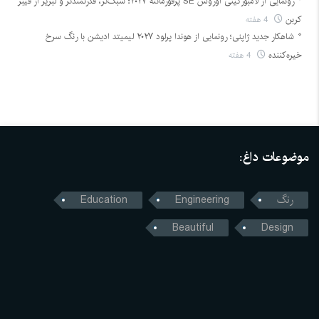
رونمایی از لامبورگینی اوروس SE پرفورمانته ۲۰۲۷؛ سبک‌تر، قدرتمندتر و لبریز از فیبر
کربن
4 هفته
شاهکار جدید ژاپنی؛ رونمایی از هوندا پرلود ۲۰۲۷ لیمیتد ادیشن با رنگ سرخ
خیره‌کننده
4 هفته
موضوعات داغ:
رنگ
Engineering
Education
Beautiful
Design