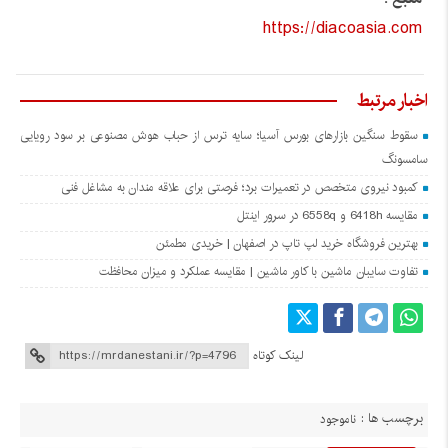
https://diacoasia.com
اخبار مرتبط
سقوط سنگین بازارهای بورس آسیا؛ سایه ترس از حباب هوش مصنوعی بر سود رویایی
سامسونگ
کمبود نیروی متخصص در تعمیرات برد؛ فرصتی برای علاقه ‌مندان به مشاغل فنی
مقایسه 6418h و 6558q در سرور اینتل
بهترین فروشگاه خرید لپ تاپ در اصفهان | خریدی مطمئن
تفاوت سایبان ماشین با کاور ماشین | مقایسه عملکرد و میزان محافظت
لینک کوتاه
برچسب ها :
ناموجود