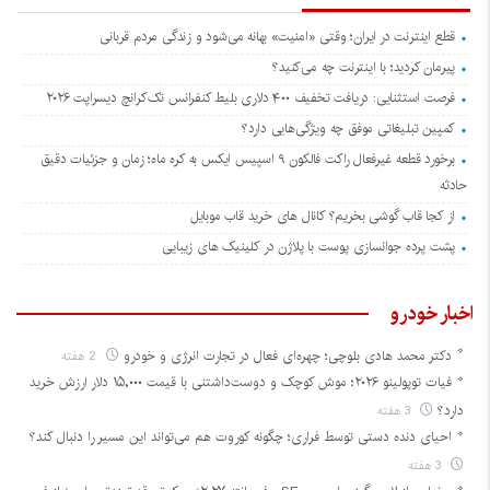
قطع اینترنت در ایران؛ وقتی «امنیت» بهانه می‌شود و زندگی مردم قربانی
پیرمان کردید؛ با اینترنت چه می‌کنید؟
فرصت استثنایی: دریافت تخفیف ۴۰۰ دلاری بلیط کنفرانس تک‌کرانچ دیسراپت ۲۰۲۶
کمپین تبلیغاتی موفق چه ویژگی‌هایی دارد؟
برخورد قطعه غیرفعال راکت فالکون ۹ اسپیس ایکس به کره ماه؛ زمان و جزئیات دقیق
حادثه
از کجا قاب گوشی بخریم؟ کانال های خرید قاب موبایل
پشت پرده جوانسازی پوست با پلاژن در کلینیک های زیبایی
اخبار خودرو
دکتر محمد هادی بلوچی؛ چهره‌ای فعال در تجارت انرژی و خودرو
2 هفته
فیات توپولینو ۲۰۲۶؛ موش کوچک و دوست‌داشتنی با قیمت ۱۵,۰۰۰ دلار ارزش خرید
دارد؟
3 هفته
احیای دنده دستی توسط فراری؛ چگونه کوروت هم می‌تواند این مسیر را دنبال کند؟
3 هفته