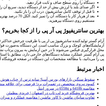
دستگاه را روی سطح صاف و ثابت قرار دهید.
اگر صدای بلند یا لرزش بیش از حد از دستگاه دیدید، سریع آن را
تا قبل از توقف کامل سانتریفیوژ، درب آن را باز نکنید.
بعد از هربار کار
مستقیم روی دستگاه بپرهیزید.
بهترین سانتریفیوژ پی آر پی را از کجا بخریم؟
آزمایشگاه‌های کوچک و بزرگ مناسب است. این دستگاه به‌صورت فول دی
محل قرارگیری فیکس می‌شوند تا در حین آزمایش به بیرون پرتاب نشوند
پی آرام گستر عملکرد مشابه دستگاه‌های خارجی دارد، مطابق با استاندا
پی را می‌دانید، با مطالعه مشخصات این دستگاه در صفحه فروشگاه آرا
اخبار مرتبط
سقوط سنگین بازارهای بورس آسیا؛ سایه ترس از حباب هوش 
کمبود نیروی متخصص در تعمیرات برد؛ فرصتی برای علاقه ‌مند
مقایسه 6418h و 6558q در سرور اینتل
بهترین فروشگاه خرید لپ تاپ در اصفهان | خریدی مطمئن
تفاوت سایبان ماشین با کاور ماشین | مقایسه عملکرد و میزا