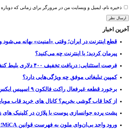
ذخیره نام، ایمیل و وبسایت من در مرورگر برای زمانی که دوباره 
آخرین اخبار
قطع اینترنت در ایران؛ وقتی «امنیت» بهانه می‌شود و
پیرمان کردید؛ با اینترنت چه می‌کنید؟
فرصت استثنایی: دریافت تخفیف ۴۰۰ دلاری بلیط کنفرانس تک‌کرانچ دیسراپت ۲۰۲۶
کمپین تبلیغاتی موفق چه ویژگی‌هایی دارد؟
برخورد قطعه غیرفعال راکت فالکون ۹ اسپیس ایکس به کره ماه؛ زمان و جزئیات دقیق حادثه
از کجا قاب گوشی بخریم؟ کانال های خرید قاب موبای
پشت پرده جوانسازی پوست با پلاژن در کلینیک های ز
ورود واحد بی‌ان‌وای ملون به فهرست قوانین MiCA؛ افزودن ۱۵ ارائه‌دهنده جدید توسط نهاد نظارتی اروپا