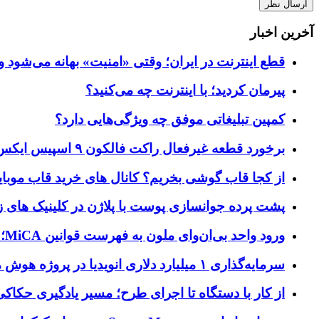
آخرین اخبار
قطع اینترنت در ایران؛ وقتی «امنیت» بهانه می‌شود و
پیرمان کردید؛ با اینترنت چه می‌کنید؟
کمپین تبلیغاتی موفق چه ویژگی‌هایی دارد؟
برخورد قطعه غیرفعال راکت فالکون ۹ اسپیس ایکس به کره ماه؛ زمان و جزئیات دقیق حادثه
از کجا قاب گوشی بخریم؟ کانال های خرید قاب موبای
پشت پرده جوانسازی پوست با پلاژن در کلینیک های ز
ورود واحد بی‌ان‌وای ملون به فهرست قوانین MiCA؛ افزودن ۱۵ ارائه‌دهنده جدید توسط نهاد نظارتی اروپا
سرمایه‌گذاری ۱ میلیارد دلاری انویدیا در پروژه هوش مصنوعی ناور
از کار با دستگاه تا اجرای طرح؛ مسیر یادگیری حکاکی 