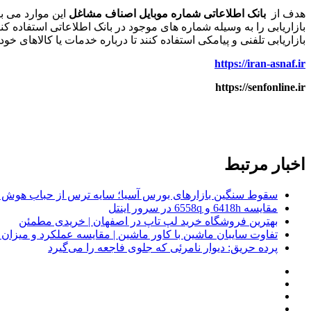
هدف از
بانک اطلاعاتی شماره موبایل اصناف مشاغل
این موارد می با
بازاریابی را به وسیله شماره های موجود در بانک اطلاعاتی استفاده کن
بازاریابی تلفنی و پیامکی استفاده کنند تا درباره خدمات یا کالاهای خود 
https://iran-asnaf.ir
https://senfonline.ir
اخبار مرتبط
سقوط سنگین بازارهای بورس آسیا؛ سایه ترس از حباب هوش 
مقایسه 6418h و 6558q در سرور اینتل
بهترین فروشگاه خرید لپ تاپ در اصفهان | خریدی مطمئن
تفاوت سایبان ماشین با کاور ماشین | مقایسه عملکرد و میزا
پرده حریق: دیوار نامرئی که جلوی فاجعه را می‌گیرد