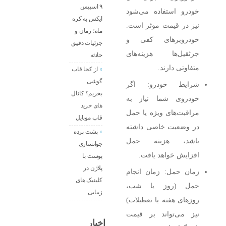
۹ اسپیس
خودرو استفاده می‌شود
ایکس به کره
نیز در قیمت موثر است.
ماه؛ زمان و
خودروبرهای کفی و
جزئیات دقیق
جرثقیل‌ها هزینه‌های
حادثه
متفاوتی دارند.
از کجا قاب
گوشی
شرایط خودرو: اگر
بخریم؟ کانال
خودروی شما نیاز به
های خرید
مراقبت‌های ویژه یا حمل
قاب موبایل
در وضعیت خاصی داشته
پشت پرده
باشد، هزینه حمل
جوانسازی
افزایش خواهد یافت.
پوست با
پلاژن در
زمان حمل: زمان انجام
کلینیک های
حمل (روز یا شب،
زیبایی
روزهای هفته یا تعطیلات)
نیز می‌تواند بر قیمت
اخبار