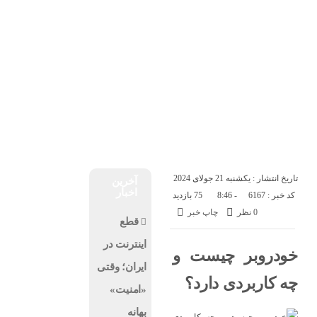
درباره ما
تماس با ما
پنجشنبه, ۱۵ مرداد , ۱۴۰۵
اخبار فناوری
اخبار شرکت ها
اخبار موبایل
کسب و کار
هوش مصنوعی
ارز دیجیتال
تاریخ انتشار : یکشنبه 21 جولای 2024
آخرین
اخبار
کد خبر : 6167
- 8:46
75 بازدید
0 نظر
چاپ خبر
قطع
اینترنت در
خودروبر چیست و
ایران؛ وقتی
چه کاربردی دارد؟
«امنیت»
بهانه