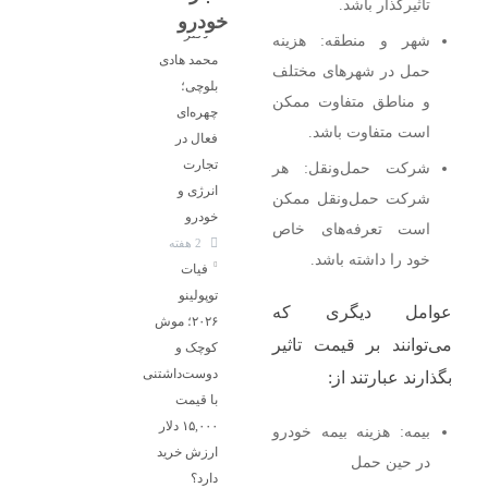
تاثیرگذار باشد.
خودرو
دکتر
شهر و منطقه: هزینه
محمد هادی
حمل در شهرهای مختلف
بلوچی؛
و مناطق متفاوت ممکن
چهره‌ای
است متفاوت باشد.
فعال در
تجارت
شرکت حمل‌ونقل: هر
انرژی و
شرکت حمل‌ونقل ممکن
خودرو
است تعرفه‌های خاص
2 هفته
خود را داشته باشد.
فیات
توپولینو
عوامل دیگری که
۲۰۲۶؛ موش
می‌توانند بر قیمت تاثیر
کوچک و
دوست‌داشتنی
بگذارند عبارتند از:
با قیمت
۱۵,۰۰۰ دلار
بیمه: هزینه بیمه خودرو
ارزش خرید
در حین حمل
دارد؟