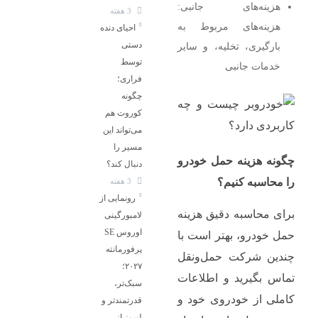
هزینه‌های جانبی:
3 هفته
هزینه‌های مربوط به
احیای دنده
دستی
بارگیری، تخلیه، و سایر
توسط
خدمات جانبی
فراری؛
چگونه
کوروت هم
می‌تواند این
مسیر را
چگونه هزینه حمل خودرو
دنبال کند؟
را محاسبه کنیم؟
3 هفته
رونمایی از
برای محاسبه دقیق هزینه
لامبورگینی
اوروس SE
حمل خودرو، بهتر است با
پرفورمانته
چندین شرکت حمل‌ونقل
۲۰۲۷؛
تماس بگیرید و اطلاعات
سبک‌تر،
کاملی از خودروی خود و
قدرتمندتر و
لبریز از