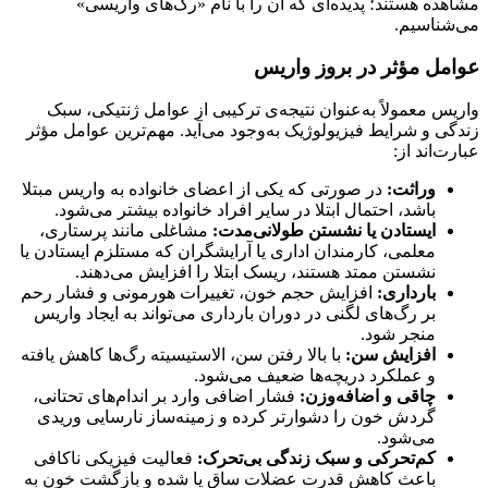
مشاهده هستند؛ پدیده‌ای که آن را با نام «رگ‌های واریسی»
می‌شناسیم.
عوامل مؤثر در بروز واریس
واریس معمولاً به‌عنوان نتیجه‌ی ترکیبی از عوامل ژنتیکی، سبک
زندگی و شرایط فیزیولوژیک به‌وجود می‌آید. مهم‌ترین عوامل مؤثر
عبارت‌اند از:
وراثت
:
در صورتی که یکی از اعضای خانواده به واریس مبتلا
باشد، احتمال ابتلا در سایر افراد خانواده بیشتر می‌شود.
ایستادن یا نشستن طولانی‌مدت
:
مشاغلی مانند پرستاری،
معلمی، کارمندان اداری یا آرایشگران که مستلزم ایستادن یا
نشستن ممتد هستند، ریسک ابتلا را افزایش می‌دهند.
بارداری
:
افزایش حجم خون، تغییرات هورمونی و فشار رحم
بر رگ‌های لگنی در دوران بارداری می‌تواند به ایجاد واریس
منجر شود.
افزایش سن
:
با بالا رفتن سن، الاستیسیته رگ‌ها کاهش یافته
و عملکرد دریچه‌ها ضعیف می‌شود.
چاقی و اضافه‌وزن
:
فشار اضافی وارد بر اندام‌های تحتانی،
گردش خون را دشوارتر کرده و زمینه‌ساز نارسایی وریدی
می‌شود.
کم‌تحرکی و سبک زندگی بی‌تحرک
:
فعالیت فیزیکی ناکافی
باعث کاهش قدرت عضلات ساق پا شده و بازگشت خون به