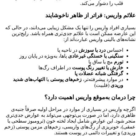
قلب را دشوار می‌کند.
علائم واریس: فراتر از ظاهر ناخوشایند
بسیاری افراد واریس را تنها یک مشکل زیبایی می‌دانند، در حالی که
این عارضه ممکن است با علائم جدی‌تری همراه باشد. رایج‌ترین
نشانه‌های بالینی واریس عبارت‌اند از:
احساس
درد یا سوزش
در ناحیه پا
سنگینی یا خستگی غیرعادی
پاها، به‌ویژه در پایان روز
تورم
مچ یا ساق پا
خارش یا تغییر رنگ پوست
در اطراف رگ‌ها
گرفتگی شبانه عضلات پا
در موارد پیشرفته‌تر،
زخم‌های پوستی
یا
التهاب‌های شدید
وریدی
(فلبیت)
چرا درمان به‌موقع واریس اهمیت دارد؟
اگرچه واریس در بسیاری از موارد در مراحل اولیه صرفاً جنبه‌ی
ظاهری دارد، اما در صورت بی‌توجهی می‌تواند به عوارض جدی‌تری
منجر شود. این عوارض شامل ایجاد لخته خون (ترومبوز سطحی یا
عمقی)، خونریزی از رگ‌های واریسی، زخم‌های مزمن پوستی (زخم
وریدی) و تغییرات دائمی در پوست هستند.