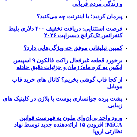
و زندگی مردم قربانی
پیرمان کردید؛ با اینترنت چه می‌کنید؟
فرصت استثنایی: دریافت تخفیف ۴۰۰ دلاری بلیط
کنفرانس تک‌کرانچ دیسراپت ۲۰۲۶
کمپین تبلیغاتی موفق چه ویژگی‌هایی دارد؟
برخورد قطعه غیرفعال راکت فالکون ۹ اسپیس
ایکس به کره ماه؛ زمان و جزئیات دقیق حادثه
از کجا قاب گوشی بخریم؟ کانال های خرید قاب
موبایل
پشت پرده جوانسازی پوست با پلاژن در کلینیک های
زیبایی
ورود واحد بی‌ان‌وای ملون به فهرست قوانین
MiCA؛ افزودن ۱۵ ارائه‌دهنده جدید توسط نهاد
نظارتی اروپا