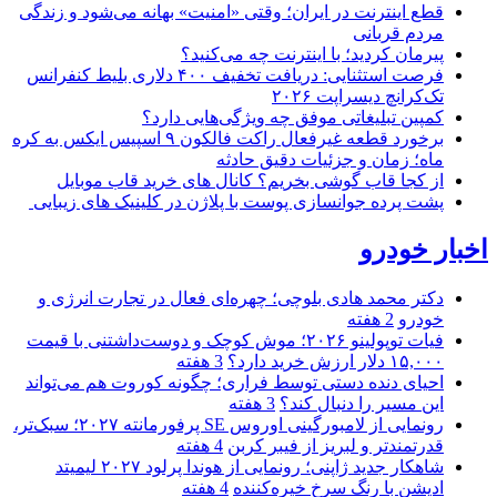
قطع اینترنت در ایران؛ وقتی «امنیت» بهانه می‌شود و زندگی
مردم قربانی
پیرمان کردید؛ با اینترنت چه می‌کنید؟
فرصت استثنایی: دریافت تخفیف ۴۰۰ دلاری بلیط کنفرانس
تک‌کرانچ دیسراپت ۲۰۲۶
کمپین تبلیغاتی موفق چه ویژگی‌هایی دارد؟
برخورد قطعه غیرفعال راکت فالکون ۹ اسپیس ایکس به کره
ماه؛ زمان و جزئیات دقیق حادثه
از کجا قاب گوشی بخریم؟ کانال های خرید قاب موبایل
پشت پرده جوانسازی پوست با پلاژن در کلینیک های زیبایی
اخبار خودرو
دکتر محمد هادی بلوچی؛ چهره‌ای فعال در تجارت انرژی و
خودرو
2 هفته
فیات توپولینو ۲۰۲۶؛ موش کوچک و دوست‌داشتنی با قیمت
۱۵,۰۰۰ دلار ارزش خرید دارد؟
3 هفته
احیای دنده دستی توسط فراری؛ چگونه کوروت هم می‌تواند
این مسیر را دنبال کند؟
3 هفته
رونمایی از لامبورگینی اوروس SE پرفورمانته ۲۰۲۷؛ سبک‌تر،
قدرتمندتر و لبریز از فیبر کربن
4 هفته
شاهکار جدید ژاپنی؛ رونمایی از هوندا پرلود ۲۰۲۷ لیمیتد
ادیشن با رنگ سرخ خیره‌کننده
4 هفته