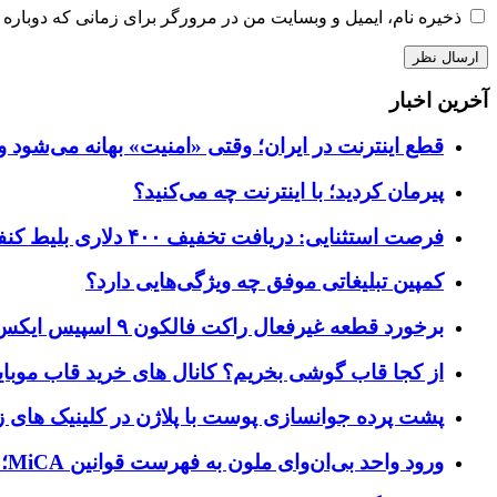
ذخیره نام، ایمیل و وبسایت من در مرورگر برای زمانی که دوباره 
آخرین اخبار
قطع اینترنت در ایران؛ وقتی «امنیت» بهانه می‌شود و
پیرمان کردید؛ با اینترنت چه می‌کنید؟
فرصت استثنایی: دریافت تخفیف ۴۰۰ دلاری بلیط کنفرانس تک‌کرانچ دیسراپت ۲۰۲۶
کمپین تبلیغاتی موفق چه ویژگی‌هایی دارد؟
برخورد قطعه غیرفعال راکت فالکون ۹ اسپیس ایکس به کره ماه؛ زمان و جزئیات دقیق حادثه
از کجا قاب گوشی بخریم؟ کانال های خرید قاب موبای
پشت پرده جوانسازی پوست با پلاژن در کلینیک های ز
ورود واحد بی‌ان‌وای ملون به فهرست قوانین MiCA؛ افزودن ۱۵ ارائه‌دهنده جدید توسط نهاد نظارتی اروپا