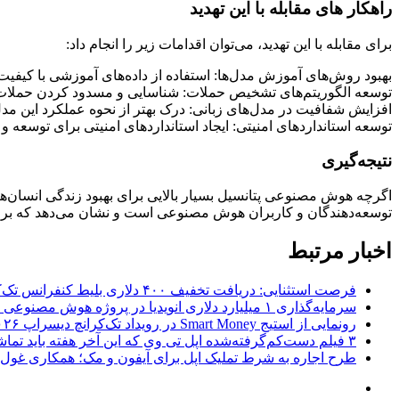
راهکار های مقابله با این تهدید
برای مقابله با این تهدید، می‌توان اقدامات زیر را انجام داد:
بهبود روش‌های آموزش مدل‌ها: استفاده از داده‌های آموزشی با کیفیت با
توسعه الگوریتم‌های تشخیص حملات: شناسایی و مسدود کردن حملات جی
افزایش شفافیت در مدل‌های زبانی: درک بهتر از نحوه عملکرد این مدل‌
توسعه استانداردهای امنیتی: ایجاد استانداردهای امنیتی برای توسعه و 
نتیجه‌گیری
اگرچه هوش مصنوعی پتانسیل بسیار بالایی برای بهبود زندگی انسان‌ه
توسعه‌دهندگان و کاربران هوش مصنوعی است و نشان می‌دهد که برای است
اخبار مرتبط
فرصت استثنایی: دریافت تخفیف ۴۰۰ دلاری بلیط کنفرانس تک‌کرانچ دیسراپت ۲۰۲۶
سرمایه‌گذاری ۱ میلیارد دلاری انویدیا در پروژه هوش مصنوعی ناور
رونمایی از استیج Smart Money در رویداد تک‌کرانچ دیسراپ ۲۰۲۶؛ بررسی آینده فین‌تک، پرداخت‌ ها و هوش مصنوعی
۳ فیلم دست‌کم‌گرفته‌شده اپل تی وی که این آخر هفته باید تماشا کنید
طرح اجاره به شرط تملیک اپل برای آیفون و مک؛ همکاری غول فناوری ب