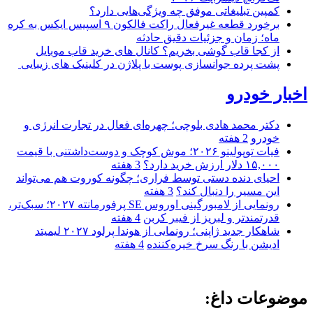
کمپین تبلیغاتی موفق چه ویژگی‌هایی دارد؟
برخورد قطعه غیرفعال راکت فالکون ۹ اسپیس ایکس به کره
ماه؛ زمان و جزئیات دقیق حادثه
از کجا قاب گوشی بخریم؟ کانال های خرید قاب موبایل
پشت پرده جوانسازی پوست با پلاژن در کلینیک های زیبایی
اخبار خودرو
دکتر محمد هادی بلوچی؛ چهره‌ای فعال در تجارت انرژی و
خودرو
2 هفته
فیات توپولینو ۲۰۲۶؛ موش کوچک و دوست‌داشتنی با قیمت
۱۵,۰۰۰ دلار ارزش خرید دارد؟
3 هفته
احیای دنده دستی توسط فراری؛ چگونه کوروت هم می‌تواند
این مسیر را دنبال کند؟
3 هفته
رونمایی از لامبورگینی اوروس SE پرفورمانته ۲۰۲۷؛ سبک‌تر،
قدرتمندتر و لبریز از فیبر کربن
4 هفته
شاهکار جدید ژاپنی؛ رونمایی از هوندا پرلود ۲۰۲۷ لیمیتد
ادیشن با رنگ سرخ خیره‌کننده
4 هفته
موضوعات داغ: