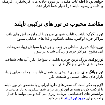
خواهد بود تا اطلاعات مفیدی در مورد جاذبه‌ های گردشگری، فرهنگ
و آداب و رسوم تایلند در اختیار شما قرار دهد.
مقاصد محبوب در تور های ترکیبی تایلند
تور بانکوک
: پایتخت تایلند، شهری مدرن با آسمان‌ خراش ‌های بلند،
مراکز خرید لوکس، معابد باشکوه و غذا های خیابانی متنوع.
تور پاتایا
: شهری ساحلی پر جنب و جوش با سواحل زیبا، تفریحات
آبی متنوع، مراکز خرید و زندگی شبانه پر شور.
تور پوکت
: بزرگ ترین جزیره تایلند، با سواحل بکر، آب ‌های شفاف،
صخره‌ های آهکی و جنگل‌ های انبوه.
تور چیانگ مای
: شهری تاریخی در شمال تایلند، با معابد بودایی زیبا،
بازار های محلی سنتی و طبیعت بکر.
لازم به ذکر است که سفر های دلربا ایرانیان با تخصص در تور تایلند
با ترکیب کردن همه ی این تور ها برای شما سفری به یاد ماندنی با
ترانسفر های اختصاصی برنامه ریزی می کند و می توانید با خیال
راحت برای
خرید تور تایلند
اقدام کنید.