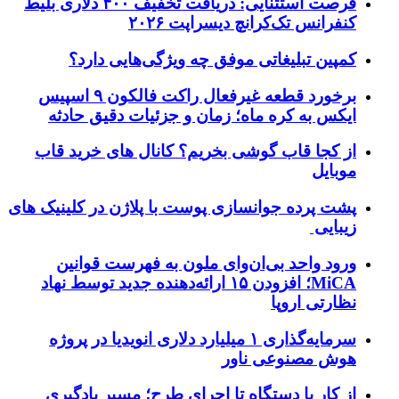
فرصت استثنایی: دریافت تخفیف ۴۰۰ دلاری بلیط
کنفرانس تک‌کرانچ دیسراپت ۲۰۲۶
کمپین تبلیغاتی موفق چه ویژگی‌هایی دارد؟
برخورد قطعه غیرفعال راکت فالکون ۹ اسپیس
ایکس به کره ماه؛ زمان و جزئیات دقیق حادثه
از کجا قاب گوشی بخریم؟ کانال های خرید قاب
موبایل
پشت پرده جوانسازی پوست با پلاژن در کلینیک های
زیبایی
ورود واحد بی‌ان‌وای ملون به فهرست قوانین
MiCA؛ افزودن ۱۵ ارائه‌دهنده جدید توسط نهاد
نظارتی اروپا
سرمایه‌گذاری ۱ میلیارد دلاری انویدیا در پروژه
هوش مصنوعی ناور
از کار با دستگاه تا اجرای طرح؛ مسیر یادگیری