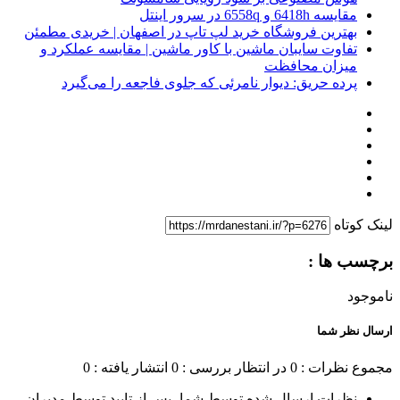
مقایسه 6418h و 6558q در سرور اینتل
بهترین فروشگاه خرید لپ تاپ در اصفهان | خریدی مطمئن
تفاوت سایبان ماشین با کاور ماشین | مقایسه عملکرد و
میزان محافظت
پرده حریق: دیوار نامرئی که جلوی فاجعه را می‌گیرد
لینک کوتاه
برچسب ها :
ناموجود
ارسال نظر شما
مجموع نظرات : 0
در انتظار بررسی : 0
انتشار یافته : 0
نظرات ارسال شده توسط شما، پس از تایید توسط مدیران