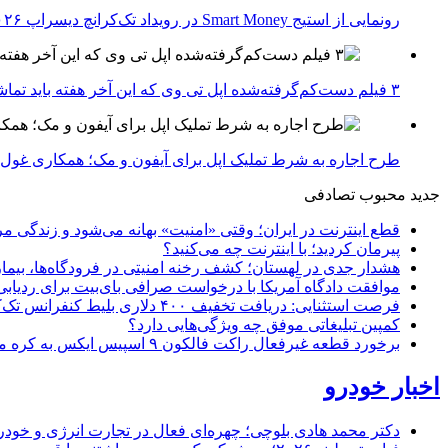
رونمایی از استیج Smart Money در رویداد تک‌کرانچ دیسراپ ۲۰۲۶؛ بررسی آینده فین‌تک، پرداخت‌ ها و هوش مصنوعی
۳ فیلم دست‌کم‌گرفته‌شده اپل تی وی که این آخر هفته باید تماشا کنید
طرح اجاره به شرط تملیک اپل برای آیفون و مک؛ همکاری غول فناوری ب
جدید
محبوب
تصادفی
قطع اینترنت در ایران؛ وقتی «امنیت» بهانه می‌شود و زندگی مر
پیرمان کردید؛ با اینترنت چه می‌کنید؟
هشدار جدی در لهستان؛ کشف رخنه امنیتی در فرودگاه‌ها، بیمار
موافقت دادگاه آمریکا با درخواست صرافی بای‌بیت برای ردیابی دارایی‌های هک ۱.۵ میل
فرصت استثنایی: دریافت تخفیف ۴۰۰ دلاری بلیط کنفرانس تک‌کرانچ دیسراپت ۲۰۲۶
کمپین تبلیغاتی موفق چه ویژگی‌هایی دارد؟
برخورد قطعه غیرفعال راکت فالکون ۹ اسپیس ایکس به کره ماه؛ زمان و جزئیات دقیق حادثه
اخبار خودرو
دکتر محمد هادی بلوچی؛ چهره‌ای فعال در تجارت انرژی و خودر