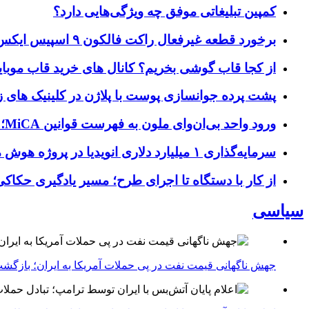
کمپین تبلیغاتی موفق چه ویژگی‌هایی دارد؟
برخورد قطعه غیرفعال راکت فالکون ۹ اسپیس ایکس به کره ماه؛ زمان و جزئیات دقیق حادثه
از کجا قاب گوشی بخریم؟ کانال های خرید قاب موبای
پشت پرده جوانسازی پوست با پلاژن در کلینیک های ز
ورود واحد بی‌ان‌وای ملون به فهرست قوانین MiCA؛ افزودن ۱۵ ارائه‌دهنده جدید توسط نهاد نظارتی اروپا
سرمایه‌گذاری ۱ میلیارد دلاری انویدیا در پروژه هوش مصنوعی ناور
از کار با دستگاه تا اجرای طرح؛ مسیر یادگیری حکاکی 
سیاسی
جهش ناگهانی قیمت نفت در پی حملات آمریکا به ایران؛ بازگشت