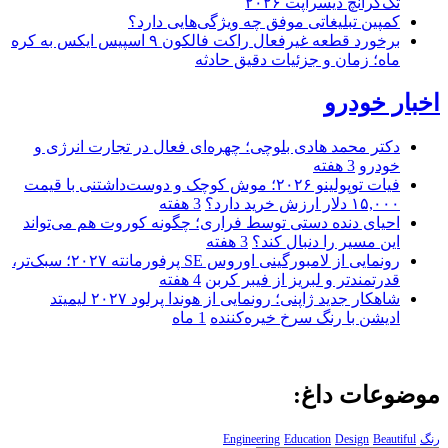
تک‌کرانچ دیسراپت ۲۰۲۶
کمپین تبلیغاتی موفق چه ویژگی‌هایی دارد؟
برخورد قطعه غیرفعال راکت فالکون ۹ اسپیس ایکس به کره
ماه؛ زمان و جزئیات دقیق حادثه
اخبار خودرو
دکتر محمد هادی بلوچی؛ چهره‌ای فعال در تجارت انرژی و
خودرو
3 هفته
فیات توپولینو ۲۰۲۶؛ موش کوچک و دوست‌داشتنی با قیمت
۱۵,۰۰۰ دلار ارزش خرید دارد؟
3 هفته
احیای دنده دستی توسط فراری؛ چگونه کوروت هم می‌تواند
این مسیر را دنبال کند؟
3 هفته
رونمایی از لامبورگینی اوروس SE پرفورمانته ۲۰۲۷؛ سبک‌تر،
قدرتمندتر و لبریز از فیبر کربن
4 هفته
شاهکار جدید ژاپنی؛ رونمایی از هوندا پرلود ۲۰۲۷ لیمیتد
ادیشن با رنگ سرخ خیره‌کننده
1 ماه
موضوعات داغ:
رنگ
Beautiful
Design
Education
Engineering