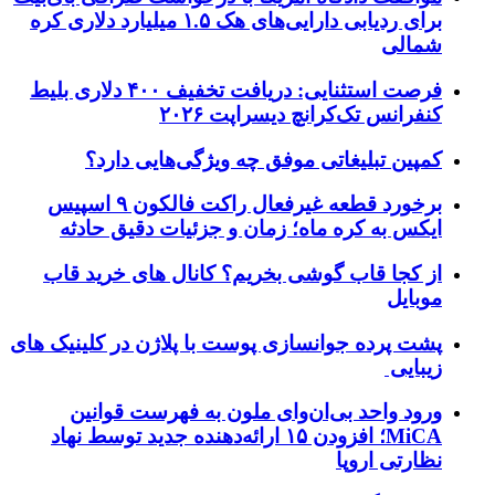
برای ردیابی دارایی‌های هک ۱.۵ میلیارد دلاری کره
شمالی
فرصت استثنایی: دریافت تخفیف ۴۰۰ دلاری بلیط
کنفرانس تک‌کرانچ دیسراپت ۲۰۲۶
کمپین تبلیغاتی موفق چه ویژگی‌هایی دارد؟
برخورد قطعه غیرفعال راکت فالکون ۹ اسپیس
ایکس به کره ماه؛ زمان و جزئیات دقیق حادثه
از کجا قاب گوشی بخریم؟ کانال های خرید قاب
موبایل
پشت پرده جوانسازی پوست با پلاژن در کلینیک های
زیبایی
ورود واحد بی‌ان‌وای ملون به فهرست قوانین
MiCA؛ افزودن ۱۵ ارائه‌دهنده جدید توسط نهاد
نظارتی اروپا