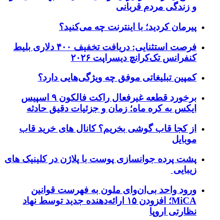
و زندگی مردم قربانی
پیرمان کردید؛ با اینترنت چه می‌کنید؟
فرصت استثنایی: دریافت تخفیف ۴۰۰ دلاری بلیط
کنفرانس تک‌کرانچ دیسراپت ۲۰۲۶
کمپین تبلیغاتی موفق چه ویژگی‌هایی دارد؟
برخورد قطعه غیرفعال راکت فالکون ۹ اسپیس
ایکس به کره ماه؛ زمان و جزئیات دقیق حادثه
از کجا قاب گوشی بخریم؟ کانال های خرید قاب
موبایل
پشت پرده جوانسازی پوست با پلاژن در کلینیک های
زیبایی
ورود واحد بی‌ان‌وای ملون به فهرست قوانین
MiCA؛ افزودن ۱۵ ارائه‌دهنده جدید توسط نهاد
نظارتی اروپا