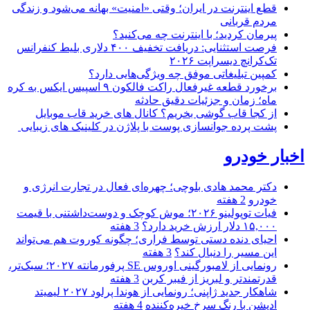
قطع اینترنت در ایران؛ وقتی «امنیت» بهانه می‌شود و زندگی
مردم قربانی
پیرمان کردید؛ با اینترنت چه می‌کنید؟
فرصت استثنایی: دریافت تخفیف ۴۰۰ دلاری بلیط کنفرانس
تک‌کرانچ دیسراپت ۲۰۲۶
کمپین تبلیغاتی موفق چه ویژگی‌هایی دارد؟
برخورد قطعه غیرفعال راکت فالکون ۹ اسپیس ایکس به کره
ماه؛ زمان و جزئیات دقیق حادثه
از کجا قاب گوشی بخریم؟ کانال های خرید قاب موبایل
پشت پرده جوانسازی پوست با پلاژن در کلینیک های زیبایی
اخبار خودرو
دکتر محمد هادی بلوچی؛ چهره‌ای فعال در تجارت انرژی و
خودرو
2 هفته
فیات توپولینو ۲۰۲۶؛ موش کوچک و دوست‌داشتنی با قیمت
۱۵,۰۰۰ دلار ارزش خرید دارد؟
3 هفته
احیای دنده دستی توسط فراری؛ چگونه کوروت هم می‌تواند
این مسیر را دنبال کند؟
3 هفته
رونمایی از لامبورگینی اوروس SE پرفورمانته ۲۰۲۷؛ سبک‌تر،
قدرتمندتر و لبریز از فیبر کربن
3 هفته
شاهکار جدید ژاپنی؛ رونمایی از هوندا پرلود ۲۰۲۷ لیمیتد
ادیشن با رنگ سرخ خیره‌کننده
4 هفته