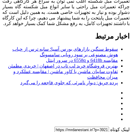
تعمیرات مبل شکسته اغلب نمی توان به سراغ هر کارگاهی رفت
چراکه تعمیرات مبل راحتی یا سایر انواع مبل شکسته گاه بسیار
دشوار بوده و نیاز به تجهیزات خاصی هست. به همین دلیل است که
تعمیرات مبل پایتخت را به شما پیشنهاد می دهیم، چرا که این کارگاه
با داشتند تجهیزات کامل، به رفع مشکل شما کمک بسیار خواهد کرد.
اخبار مرتبط
سقوط سنگین بازارهای بورس آسیا؛ سایه ترس از حباب
هوش مصنوعی بر سود رویایی سامسونگ
مقایسه 6418h و 6558q در سرور اینتل
بهترین فروشگاه خرید لپ تاپ در اصفهان | خریدی مطمئن
تفاوت سایبان ماشین با کاور ماشین | مقایسه عملکرد و
میزان محافظت
پرده حریق: دیوار نامرئی که جلوی فاجعه را می‌گیرد
لینک کوتاه