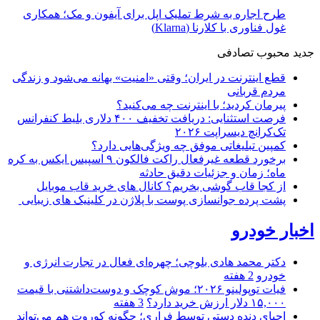
طرح اجاره به شرط تملیک اپل برای آیفون و مک؛ همکاری
غول فناوری با کلارنا (Klarna)
جدید
محبوب
تصادفی
قطع اینترنت در ایران؛ وقتی «امنیت» بهانه می‌شود و زندگی
مردم قربانی
پیرمان کردید؛ با اینترنت چه می‌کنید؟
فرصت استثنایی: دریافت تخفیف ۴۰۰ دلاری بلیط کنفرانس
تک‌کرانچ دیسراپت ۲۰۲۶
کمپین تبلیغاتی موفق چه ویژگی‌هایی دارد؟
برخورد قطعه غیرفعال راکت فالکون ۹ اسپیس ایکس به کره
ماه؛ زمان و جزئیات دقیق حادثه
از کجا قاب گوشی بخریم؟ کانال های خرید قاب موبایل
پشت پرده جوانسازی پوست با پلاژن در کلینیک های زیبایی
اخبار خودرو
دکتر محمد هادی بلوچی؛ چهره‌ای فعال در تجارت انرژی و
خودرو
2 هفته
فیات توپولینو ۲۰۲۶؛ موش کوچک و دوست‌داشتنی با قیمت
۱۵,۰۰۰ دلار ارزش خرید دارد؟
3 هفته
احیای دنده دستی توسط فراری؛ چگونه کوروت هم می‌تواند