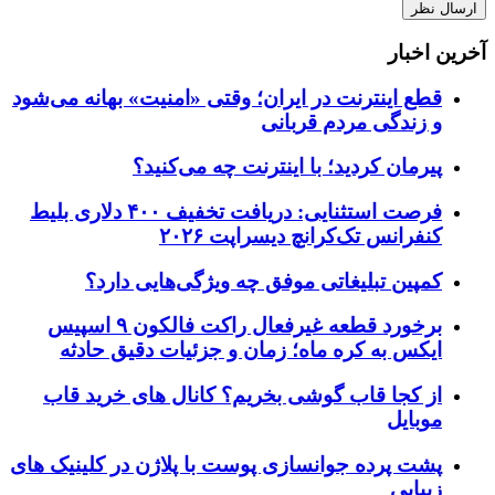
آخرین اخبار
قطع اینترنت در ایران؛ وقتی «امنیت» بهانه می‌شود
و زندگی مردم قربانی
پیرمان کردید؛ با اینترنت چه می‌کنید؟
فرصت استثنایی: دریافت تخفیف ۴۰۰ دلاری بلیط
کنفرانس تک‌کرانچ دیسراپت ۲۰۲۶
کمپین تبلیغاتی موفق چه ویژگی‌هایی دارد؟
برخورد قطعه غیرفعال راکت فالکون ۹ اسپیس
ایکس به کره ماه؛ زمان و جزئیات دقیق حادثه
از کجا قاب گوشی بخریم؟ کانال های خرید قاب
موبایل
پشت پرده جوانسازی پوست با پلاژن در کلینیک های
زیبایی