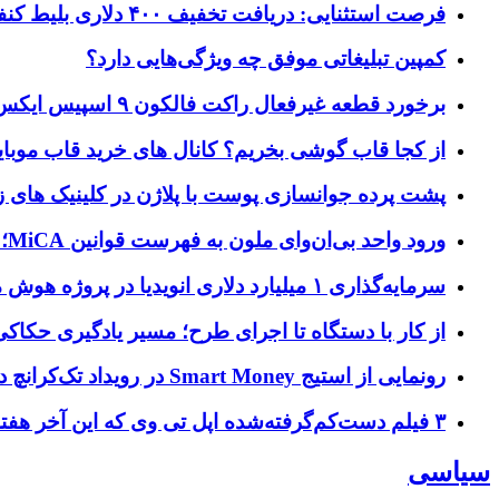
فرصت استثنایی: دریافت تخفیف ۴۰۰ دلاری بلیط کنفرانس تک‌کرانچ دیسراپت ۲۰۲۶
کمپین تبلیغاتی موفق چه ویژگی‌هایی دارد؟
برخورد قطعه غیرفعال راکت فالکون ۹ اسپیس ایکس به کره ماه؛ زمان و جزئیات دقیق حادثه
از کجا قاب گوشی بخریم؟ کانال های خرید قاب موبای
پشت پرده جوانسازی پوست با پلاژن در کلینیک های ز
ورود واحد بی‌ان‌وای ملون به فهرست قوانین MiCA؛ افزودن ۱۵ ارائه‌دهنده جدید توسط نهاد نظارتی اروپا
سرمایه‌گذاری ۱ میلیارد دلاری انویدیا در پروژه هوش مصنوعی ناور
از کار با دستگاه تا اجرای طرح؛ مسیر یادگیری حکاکی 
رونمایی از استیج Smart Money در رویداد تک‌کرانچ دیسراپ ۲۰۲۶؛ بررسی آینده فین‌تک، پرداخت‌ ها و هوش مصنوعی
۳ فیلم دست‌کم‌گرفته‌شده اپل تی وی که این آخر هفته باید تماشا کنید
سیاسی